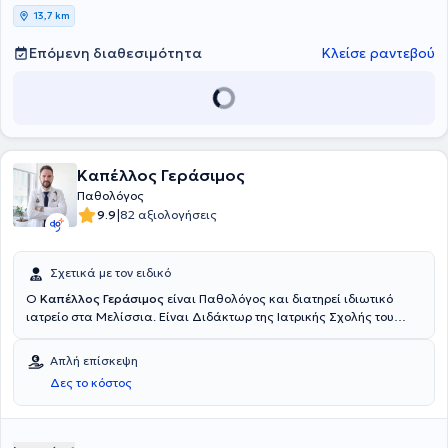
13,7 km
Επόμενη διαθεσιμότητα
Κλείσε ραντεβού
Καπέλλος Γεράσιμος
Παθολόγος
|
9.9
82 αξιολογήσεις
Σχετικά με τον ειδικό
Ο
Καπέλλος Γεράσιμος
είναι Παθολόγος και διατηρεί ιδιωτικό
ιατρείο στα Μελίσσια. Είναι Διδάκτωρ της Ιατρικής Σχολής του
Εθνικού και Καποδιστριακού Πανεπιστημίου Αθηνών και
πτυχιούχος της Ιατρικής Σχολής του Αριστοτέλειου Πανεπιστημίου
Απλή επίσκεψη
Θεσσαλονίκης. Ακόμη, μετεκπαιδεύτηκε στη Λιπιδιολογία
Δες το κόστος
(Excellence in Lipidology) στο Πανεπιστήμιο Ιωαννίνων. Διαθέτει
αξιόλογη κλινική εμπειρία έχοντας εργαστεί σε πολλές κλινικές και
διατελεί Επιστημονικός Συνεργάτης Αιματολογικής Κλινικής του
Ιατρικού Κέντρου Αμαρουσίου.