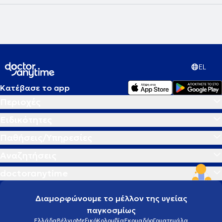
EL
Κατέβασε το app
Περιοχές
Ειδικότητες
Παθήσεις/Υπηρεσίες
Αναζητήσεις
doctoranytime
Διαμορφώνουμε το μέλλον της υγείας
παγκοσμίως
Ελλάδα
Βέλγιο
Μεξικό
Κολομβία
Εκουαδόρ
Γουατεμάλα