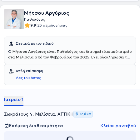
Μήτσου Αργύριος
Παθολόγος
|
9.9
23 αξιολογήσεις
Σχετικά με τον ειδικό
Ο
Μήτσου Αργύριος
είναι Παθολόγος και διατηρεί ιδιωτικό ιατρείο
στα Μελίσσια από τον Φεβρουάριο του 2025. Έχει ολοκληρώσει την
ειδικότητά του στο
Γενικό Νοσοκομείο Αττικής “Σισμανογλειο -
Αμαλια Φλεμιγκ" και έχει
ενταχθεί στο θεσμό του οικογενειακού
Απλή επίσκεψη
ιατρού.
Δες το κόστος
Ιατρείο 1
Σωκράτους 4, Μελίσσια, ΑΤΤΙΚΗ
12,6 km
Επόμενη διαθεσιμότητα
Κλείσε ραντεβού