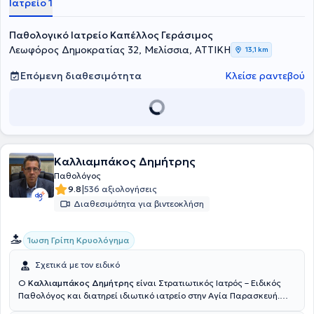
Ιατρείο 1
Παθολογικό Ιατρείο Καπέλλος Γεράσιμος
Λεωφόρος Δημοκρατίας 32, Μελίσσια, ΑΤΤΙΚΗ
13,1 km
Επόμενη διαθεσιμότητα
Κλείσε ραντεβού
Καλλιαμπάκος Δημήτρης
Παθολόγος
|
9.8
536 αξιολογήσεις
Διαθεσιμότητα για βιντεοκλήση
Ίωση Γρίπη Κρυολόγημα
Σχετικά με τον ειδικό
Ο
Καλλιαμπάκος Δημήτρης
είναι Στρατιωτικός Ιατρός – Ειδικός
Παθολόγος και διατηρεί ιδιωτικό ιατρείο στην Αγία Παρασκευή.
Παράλληλα εργάζεται ως αν. Δντής στη ΙΒ' Παθολογική Κλινική του