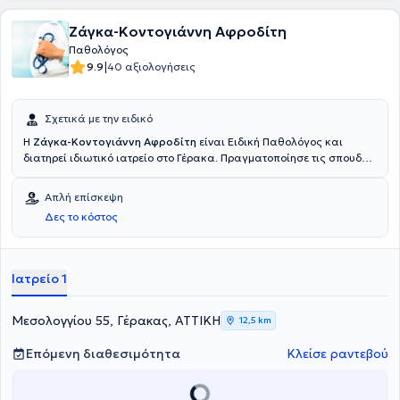
Ζάγκα-Κοντογιάννη Αφροδίτη
Παθολόγος
|
9.9
40 αξιολογήσεις
Σχετικά με την ειδικό
Η
Ζάγκα-Κοντογιάννη Αφροδίτη
είναι Ειδική Παθολόγος και
διατηρεί ιδιωτικό ιατρείο στο Γέρακα. Πραγματοποίησε τις σπουδές
της στην Ιατρική στο Εθνικό & Καποδιστριακό Πανεπιστήμιο Αθηνών
και ειδικεύθηκε στο νοσοκομείο Αλεξάνδρα. Διαθέτει εμπειρία και
Απλή επίσκεψη
εξειδικεύεται στο σακχαρώδη διαβήτη, στην αρτηριακή υπέρταση
Δες το κόστος
και στην εσωτερική παθολογία.
Ιατρείο 1
Μεσολογγίου 55, Γέρακας, ΑΤΤΙΚΗ
12,5 km
Επόμενη διαθεσιμότητα
Κλείσε ραντεβού