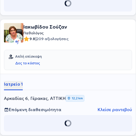
της υπερλιπιδαιμίας και του σακχαρώδους διαβήτη.
Ιακωβίδου Σούζαν
Παθολόγος
|
9.8
209 αξιολογήσεις
Απλή επίσκεψη
Δες το κόστος
Ιατρείο 1
Αρκαδίας 6, Γέρακας, ΑΤΤΙΚΗ
12,2 km
Επόμενη διαθεσιμότητα
Κλείσε ραντεβού