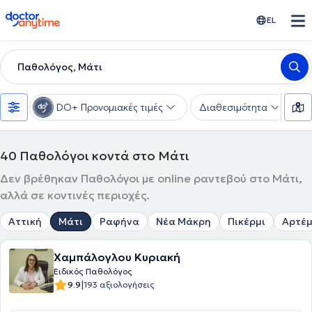
doctoranytime
EL
Παθολόγος, Μάτι
DO+ Προνομιακές τιμές
Διαθεσιμότητα
Υ
40
Παθολόγοι κοντά στο Μάτι
Δεν βρέθηκαν Παθολόγοι με online ραντεβού στο Μάτι,
αλλά σε κοντινές περιοχές.
Αττική
Μάτι
Ραφήνα
Νέα Μάκρη
Πικέρμι
Αρτέμ
Χαμπάλογλου Κυριακή
Ειδικός Παθολόγος
|
9.9
193 αξιολογήσεις