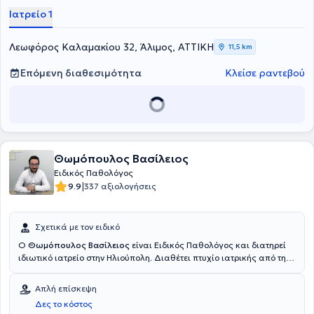
Αθηνών και του Ιατρικού Κέντρου Αθηνών, στο Μαρούσι. Τέλος, ο
Ιατρείο 1
γιατρός είναι μέλος του Ιατρικού Συλλόγου Αθηνών.
Λεωφόρος Καλαμακίου 32, Άλιμος, ΑΤΤΙΚΗ
11,5 km
Επόμενη διαθεσιμότητα
Κλείσε ραντεβού
Θωμόπουλος Βασίλειος
Ειδικός Παθολόγος
|
9.9
337 αξιολογήσεις
Σχετικά με τον ειδικό
Ο
Θωμόπουλος Βασίλειος
είναι Ειδικός Παθολόγος και διατηρεί
ιδιωτικό ιατρείο στην Ηλιούπολη. Διαθέτει πτυχίο ιατρικής από την
Ιατρική Σχολή του Πανεπιστημίου Ιωαννίνων και ειδικεύτηκε στην
Παθολογία στο Πανεπιστημιακό Γενικό Νοσοκομείο Ιωαννίνων.
Απλή επίσκεψη
Είναι εξωτερικός επιστημονικός συνεργάτης στο Παθολογικό Τμήμα
Δες το κόστος
του Μediterraneo Hospital. Τέλος, ο γιατρός παρακολουθεί πλήθος