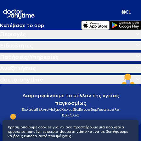
EL
Κατέβασε το app
Περιοχές
Ειδικότητες
Παθήσεις/Υπηρεσίες
Αναζητήσεις
doctoranytime
Διαμορφώνουμε το μέλλον της υγείας
παγκοσμίως
Ελλάδα
Βέλγιο
Μεξικό
Κολομβία
Εκουαδόρ
Γουατεμάλα
Βραζιλία
Χρησιμοποιούμε cookies για να σου προσφέρουμε μια κορυφαία
προσωποποιημένη εμπειρία doctoranytime και να σε βοηθήσουμε
να βρεις εύκολα αυτό που ψάχνεις.