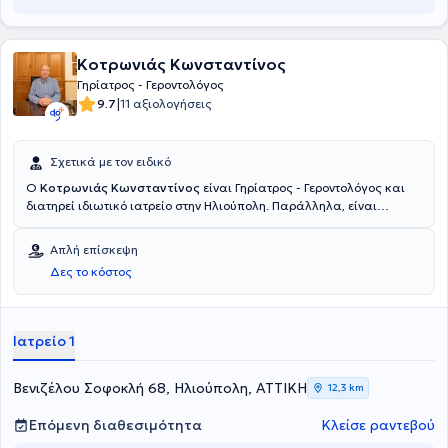
Κοτρωνιάς Κωνσταντίνος
Γηρίατρος - Γεροντολόγος
|
9.7
11 αξιολογήσεις
Σχετικά με τον ειδικό
Ο
Κοτρωνιάς Κωνσταντίνος
είναι Γηρίατρος - Γεροντολόγος και
διατηρεί ιδιωτικό ιατρείο στην Ηλιούπολη. Παράλληλα, είναι
Επιστημονικός Σύμβουλος Οίκων Ευγηρίας. Είναι απόφοιτος της
Ιατρικής σχολής του Εθνικού & Καποδιστριακού Πανεπιστημίου
Απλή επίσκεψη
Αθηνών και ειδικευθείς στην Καρδιολογία, στην Ογκολογία και στη
Δες το κόστος
Γηριατρική - Γεροντολογία.
Ιατρείο 1
Βενιζέλου Σοφοκλή 68, Ηλιούπολη, ΑΤΤΙΚΗ
12,3 km
Επόμενη διαθεσιμότητα
Κλείσε ραντεβού