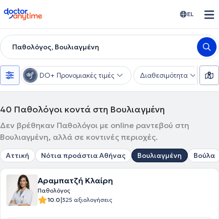
doctoranytime
EL
Παθολόγος, Βουλιαγμένη
DO+ Προνομιακές τιμές
Διαθεσιμότητα
Υ
40
Παθολόγοι κοντά στη Βουλιαγμένη
Δεν βρέθηκαν Παθολόγοι με online ραντεβού στη
Βουλιαγμένη, αλλά σε κοντινές περιοχές.
Αττική
Νότια προάστια Αθήνας
Βουλιαγμένη
Βούλα
Αραμπατζή Κλαίρη
Παθολόγος
|
10.0
325 αξιολογήσεις