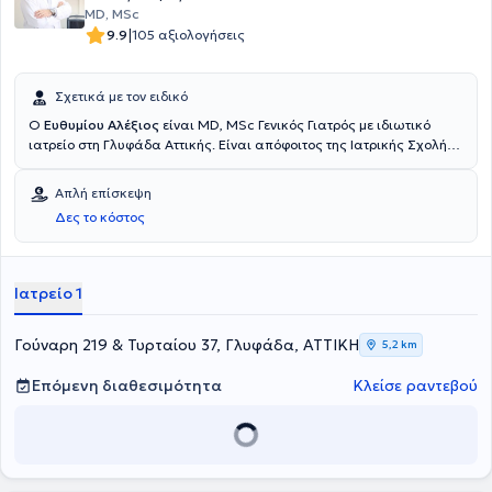
MD, MSc
|
9.9
105 αξιολογήσεις
Σχετικά με τον ειδικό
Ο
Ευθυμίου Αλέξιος
είναι MD, MSc Γενικός Γιατρός με ιδιωτικό
ιατρείο στη Γλυφάδα Αττικής. Είναι απόφοιτος της Ιατρικής Σχολής
του Πανεπιστήμιου Ovidius της Κωστάντζας στη Ρουμανία, ενώ
διαθέτει και πιστοποιητικό πρώτων βοηθειών και χρήσης
Απλή επίσκεψη
εξωτερικού απινιδωτή (BLS/AED). Διαθέτει πολυετή επαγγελματική
Δες το κόστος
εμπειρία, καθώς είναι Συνεργάτης - Γιατρός στις εταιρείες ΕΚΑΒΗ
και Eurodiet Med, ενώ έχει υπάρξει Επιστημονικός Συνεργάτης του
Ιατρικού Κέντρου Παλαιού Φαλήρου και έχει εργαστεί στα τμήματα
Επειγόντων, Διαβητολογικού και Μαιευτικού Τμήματος του Κέντρου
Ιατρείο 1
Υγείας Μαρκόπουλου. Τέλος, ο γιατρός είναι μέλος της Ελληνικής
Εταιρείας Γενικής Ιατρικής.
Γούναρη 219 & Τυρταίου 37, Γλυφάδα, ΑΤΤΙΚΗ
5,2 km
Επόμενη διαθεσιμότητα
Κλείσε ραντεβού