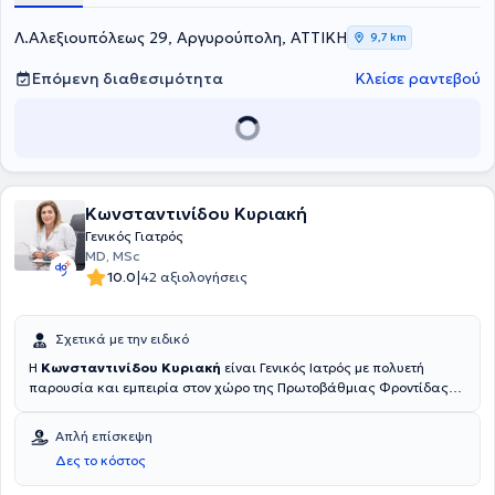
Λ.Αλεξιουπόλεως 29, Αργυρούπολη, ΑΤΤΙΚΗ
9,7 km
Επόμενη διαθεσιμότητα
Κλείσε ραντεβού
Κωνσταντινίδου Κυριακή
Γενικός Γιατρός
MD, MSc
|
10.0
42 αξιολογήσεις
Σχετικά με την ειδικό
Η
Κωνσταντινίδου Κυριακή
είναι Γενικός Ιατρός με πολυετή
παρουσία και εμπειρία στον χώρο της Πρωτοβάθμιας Φροντίδας
Υγείας, διατηρώντας ιδιωτικό ιατρείο στον Άλιμο. Παράλληλα,
ασκεί ενεργή δραστηριότητα ως Διευθύντρια Ε.Σ.ΥΑπο το 2004
Απλή επίσκεψη
είναι Γενική Ιατρός στα 5 Π.Ιατρεια της Αυλίδας, εκτελώντας
Δες το κόστος
επιπλέον εφημερίες στο Κέντρο Υγείας Ψαχνών,αναλαμβάνοντας
κατ' οίκον επισκέψεις στα χωριά της περιοχής και επείγοντα