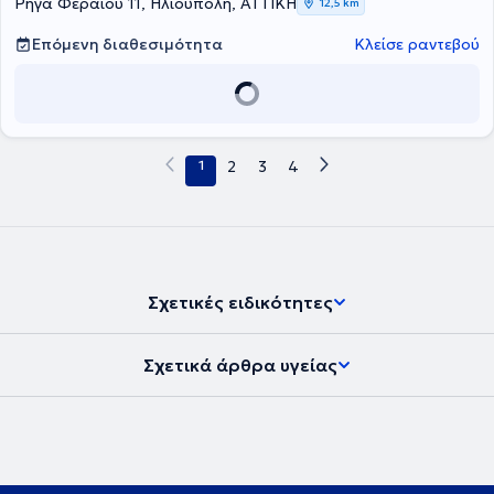
εξειδικευμένες λύσεις προσαρμοσμένες στις ανάγκες των ασθενών
Ρήγα Φεραίου 11, Ηλιούπολη, ΑΤΤΙΚΗ
12,5 km
του.
Επόμενη διαθεσιμότητα
Κλείσε ραντεβού
1
2
3
4
Σχετικές ειδικότητες
Σχετικά άρθρα υγείας