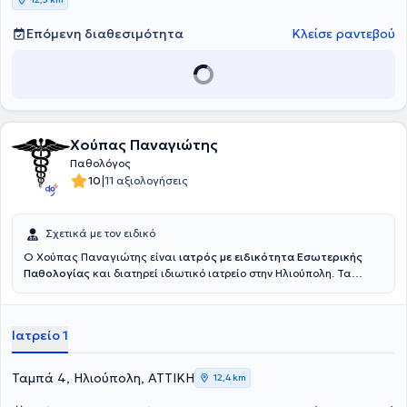
Επόμενη διαθεσιμότητα
Κλείσε ραντεβού
Χούπας Παναγιώτης
Παθολόγος
|
10
11 αξιολογήσεις
Σχετικά με τον ειδικό
O Χούπας Παναγιώτης είναι
ιατρός με ειδικότητα Εσωτερικής
Παθολογίας
και διατηρεί ιδιωτικό ιατρείο στην Ηλιούπολη. Τα
ενδιαφέροντά του επεκτείνονται σε όλο το κλινικό φάσμα της
νοσολογίας, με παράλληλη έμφαση στην πρόληψη. Σπούδασε στην
Ιατρική Σχολή Πάτρας, ειδικεύτηκε στο Νοσοκομείο «Κοργιαλένειο-
Ιατρείο 1
Μπενάκειο» (Ν.Ε.Ε.Σ) και έχει δεκαετίες κλινικής εμπειρίας στο
ελεύθερο επάγγελμα. Είναι σύμβουλος ιδιωτικών ασφαλιστικών
εταιρειών, τόσο στον τομέα της εκτίμησης κινδύνου, όσο και σε
Ταμπά 4, Ηλιούπολη, ΑΤΤΙΚΗ
12,4 km
εκείνον των αποζημιώσεων, και μέλος του Ειδικού Σώματος Ιατρών
του ΕΦΚΑ με αρμοδιότητες στις υγειονομικές επιτροπές των ΚΕΠΑ