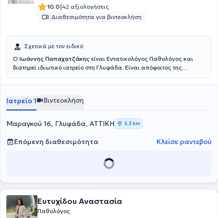
|
10.0
42 αξιολογήσεις
Διαθεσιμότητα για βιντεοκλήση
Σχετικά με τον ειδικό
Ο
Ιωάννης Παπαχατζάκης
είναι Εντατικολόγος Παθολόγος και
διατηρεί ιδιωτικό ιατρείο στη Γλυφάδα. Είναι απόφοιτος της
Ιατρικής Σχολής του Πανεπιστημίου Πατρών, ειδικευθείς στην
Εσωτερική Παθολογία με μεταπτυχιακές σπουδές και υποψήφιος
Διδάκτωρ. Εργάζεται ως Επιμελητής Α΄ στη ΜΕΘ του Ερρίκος Ντυνάν
Βιντεοκλήση
Ιατρείο 1
Hospital Center.
Μαραγκού 16, Γλυφάδα, ΑΤΤΙΚΗ
5,3 km
Επόμενη διαθεσιμότητα
Κλείσε ραντεβού
Ευτυχίδου Αναστασία
Παθολόγος