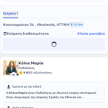
συνεδρίων στα πλαίσια της συνεχούς κατάρτισης.
Ιατρείο 1
Κουντουριώτου 34 , Ηλιούπολη, ΑΤΤΙΚΗ
12,2 km
Επόμενη διαθεσιμότητα
Κλείσε ραντεβού
Κόλια Μαρία
Παθολόγος
|
9.8
63 αξιολογήσεις
Σχετικά με την ειδικό
Η
Κόλια Μαρία
είναι Παθολόγος με ιδιωτικό ιατρείο στο Κορωπί.
Είναι πτυχιούχος της Ιατρικής Σχολής του Εθνικού και
Καποδιστριακού Πανεπιστημίου Αθηνών και αριστούχος Διδάκτωρ
του ιδίου ιδρύματος. Έχει εξειδικευθεί στον σακχαρώδη διαβήτη στο
Απλή επίσκεψη