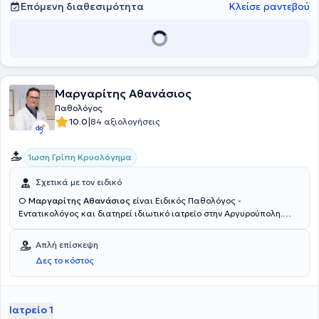
της Γ' Παθολογικής Κλινικής του ίδιου Νοσοκομείου. Έχει
Επόμενη διαθεσιμότητα
Κλείσε ραντεβού
συμμετάσχει ως ομιλήτρια σε πολυάριθμα ιατρικά συνέδρια και
επιστημονικά σεμινάρια και διαθέτει πλούσιο συγγραφικό έργο με
δημοσιεύσεις σε διεθνή και ελληνικά επιστημονικά περιοδικά.
Μαργαρίτης Αθανάσιος
Παθολόγος
|
10.0
84 αξιολογήσεις
Ίωση Γρίπη Κρυολόγημα
Σχετικά με τον ειδικό
Ο
Μαργαρίτης Αθανάσιος
είναι Ειδικός Παθολόγος -
Εντατικολόγος και διατηρεί ιδιωτικό ιατρείο στην Αργυρούπολη.
Είναι απόφοιτος και Διδάκτωρ της Ιατρικής σχολής του Εθνικού και
Καποδιστριακού Πανεπιστημίου Αθηνών. Διαθέτει αξιόλογη κλινική
Απλή επίσκεψη
εμπειρία και διατελεί Επιμελητής της Α΄ Παθολογικής κλινικής του
Δες το κόστος
νοσοκομείου Ερρίκος Ντυνάν Hospital Center.
Ιατρείο 1