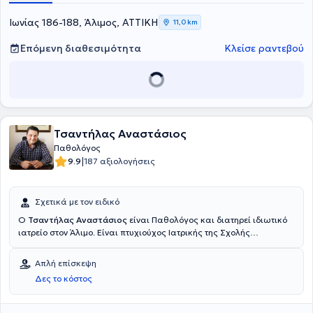
Ιωνίας 186-188, Άλιμος, ΑΤΤΙΚΗ
11,0 km
Επόμενη διαθεσιμότητα
Κλείσε ραντεβού
Τσαντήλας Αναστάσιος
Παθολόγος
|
9.9
187 αξιολογήσεις
Σχετικά με τον ειδικό
Ο
Τσαντήλας Αναστάσιος
είναι Παθολόγος και διατηρεί ιδιωτικό
ιατρείο στον Άλιμο. Είναι πτυχιούχος Ιατρικής της Σχολής
Επιστημών Υγείας του Δημοκρίτειου Πανεπιστημίου Θράκης και
ειδικεύτηκε στην Παθολογία, στην Αιματολογική Κλινική του Γενικού
Απλή επίσκεψη
Νοσοκομείου Πειραιά "Μεταξά" και στη Θεραπευτική Κλινική του
Δες το κόστος
Εθνικού και Καποδιστριακού Πανεπιστημίου Αθηνών. Επιπλέον,
μετεκπαιδεύτηκε σε θέματα Κλινικής Διατροφής. Επιπροσθέτως,
έχει διατελέσει επιστημονικός συνεργάτης της Κεντρικής Κλινικής