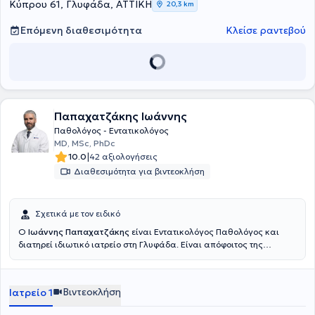
των περιστατικών. Θεωρεί την πρόληψη μείζον συστατικό της
Κύπρου 61, Γλυφάδα, ΑΤΤΙΚΗ
με την νοσηλεία των ασθενών στο νοσοκομείο ή με την κατ οίκον
20,3 km
ιατρικής πράξης, για αυτό και παντα αφιερώνει χρόνο για την
νοσηλεία τους, όταν αυτή απαιτηθεί.
εύληπτη καθοδήγηση των εξεταζόμενων στα σχετικά ζητήματα.
Επόμενη διαθεσιμότητα
Κλείσε ραντεβού
Παπαχατζάκης Ιωάννης
Παθολόγος - Εντατικολόγος
MD, MSc, PhDc
|
10.0
42 αξιολογήσεις
Διαθεσιμότητα για βιντεοκλήση
Σχετικά με τον ειδικό
Ο
Ιωάννης Παπαχατζάκης
είναι Εντατικολόγος Παθολόγος και
διατηρεί ιδιωτικό ιατρείο στη Γλυφάδα. Είναι απόφοιτος της
Ιατρικής Σχολής του Πανεπιστημίου Πατρών, ειδικευθείς στην
Εσωτερική Παθολογία με μεταπτυχιακές σπουδές και υποψήφιος
Διδάκτωρ. Εργάζεται ως Επιμελητής Α΄ στη ΜΕΘ του Ερρίκος Ντυνάν
Βιντεοκλήση
Ιατρείο 1
Hospital Center.