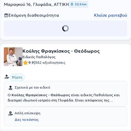
Μαραγκού 16, Γλυφάδα, ΑΤΤΙΚΗ
20,9 km
Επόμενη διαθεσιμότητα
Κλείσε ραντεβού
Κούλης Φραγκίσκος - Θεόδωρος
Ειδικός Παθολόγος
|
9.9
362 αξιολογήσεις
Βήχας
Σχετικά με τον ειδικό
Ο
Κούλης Φραγκίσκος - Θεόδωρος
είναι ειδικός Παθολόγος και
διατηρεί ιδιωτικό ιατρείο στη Γλυφάδα. Είναι απόφοιτος της
Ιατρικής Σχολής του Πανεπιστημίου Ιωαννίνων και ολοκλήρωσε την
ειδικότητά του στην Εσωτερική Παθολογία στη Λοιμωξιολογική
Απλή επίσκεψη
Κλινική του Γενικού Νοσοκομείου Νοσημάτων Θώρακος Αθηνών "Η
Δες το κόστος
Σωτηρία". Επιπρόσθετα, έχει εκπαιδευτεί στο Διαβητολογικό Κέντρο
του Γενικού Νοσοκομείου Αθηνών "Ερυθρός Σταυρός" και στο Κέντρο