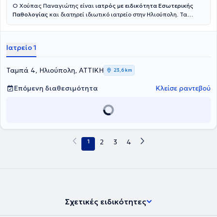
O Χούπας Παναγιώτης είναι
ιατρός με ειδικότητα Εσωτερικής
Παθολογίας
και διατηρεί ιδιωτικό ιατρείο στην Ηλιούπολη. Τα
ενδιαφέροντά του επεκτείνονται σε όλο το κλινικό φάσμα της
νοσολογίας, με παράλληλη έμφαση στην πρόληψη. Σπούδασε στην
Ιατρική Σχολή Πάτρας, ειδικεύτηκε στο Νοσοκομείο «Κοργιαλένειο-
Ιατρείο 1
Μπενάκειο» (Ν.Ε.Ε.Σ) και έχει δεκαετίες κλινικής εμπειρίας στο
ελεύθερο επάγγελμα. Είναι σύμβουλος ιδιωτικών ασφαλιστικών
εταιρειών, τόσο στον τομέα της εκτίμησης κινδύνου, όσο και σε
Ταμπά 4, Ηλιούπολη, ΑΤΤΙΚΗ
23,6 km
εκείνον των αποζημιώσεων, και μέλος του Ειδικού Σώματος Ιατρών
του ΕΦΚΑ με αρμοδιότητες στις υγειονομικές επιτροπές των ΚΕΠΑ
Επόμενη διαθεσιμότητα
Κλείσε ραντεβού
(Κέντρων Πιστοποίησης Αναπηρίας). Λόγω της φύσης των
επαγγελματικών του αυτών καθηκόντων, αλλά και των
γενικότερων επιστημονικών αναζητήσεών του, έχει ασχοληθεί
ιδιαίτερα με την ορθή άσκηση της Ιατρικής (Evidence-based
Medicine), με την Επιδημιολογία, την Ιστορία και τη Φιλοσοφία της
Ιατρικής, τη Βιοηθική και την Ιατρική Δεοντολογία. Είναι απόφοιτος
1
2
3
4
του Προγράμματος Μεταπτυχιακών Σπουδών «Ιστορία, Ηθική και
Κοινωνιολογία της Ιατρικής» του Εργαστηρίου Ιστορίας της Ιατρικής
και Ιατρικής Ηθικής της Ιατρικής Σχολής του Εθνικού και
Καποδιστριακού Πανεπιστημίου Αθηνών. Έχει έντονη συγγραφική
δραστηριότητα και έχει εκδώσει το βιβλίο «Αόρατοι εχθροί —
Λοιμώξεις, επιδημίες & Πανδημίες. Η μεγάλη ιστορία τους μέσα από
μικρές ιστορίες». (Εναλλακτικές εκδόσεις, Ιούλιος 2024, ISBN: 978-
Σχετικές ειδικότητες
960-427-253-2). Έχει δεκάδες εργασίες και ανακοινώσεις σε
ελληνικά και διεθνή ιατρικά περιοδικά και συνέδρια.
Η πλέον