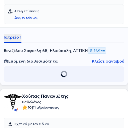
Επιστημονικός Σύμβουλος Οίκων Ευγηρίας. Είναι απόφοιτος της
Ιατρικής σχολής του Εθνικού & Καποδιστριακού Πανεπιστημίου
Απλή επίσκεψη
Αθηνών και ειδικευθείς στην Καρδιολογία, στην Ογκολογία και στη
Δες το κόστος
Γηριατρική - Γεροντολογία.
Ιατρείο 1
Βενιζέλου Σοφοκλή 68, Ηλιούπολη, ΑΤΤΙΚΗ
24,0 km
Επόμενη διαθεσιμότητα
Κλείσε ραντεβού
Χούπας Παναγιώτης
Παθολόγος
|
10
11 αξιολογήσεις
Σχετικά με τον ειδικό