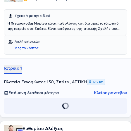
Σχετικά με την ειδικό
Η
Πιταροκοίλη Μαρίνα
είναι παθολόγος και διατηρεί το ιδιωτικό
της ιατρείο στα Σπάτα. Είναι απόφοιτος της Ιατρικής Σχολής του
Εθνικού και Καποδιστριακού Πανεπιστημίου Αθηνών και κατέχει
μεταπτυχιακό τίτλο σπουδών από την ίδια σχολή. Ειδικεύτηκε στη Δ’
Απλή επίσκεψη
Παθολογική Κλινική του Γενικού Νοσοκομείου Αθηνών “Ο
Δες το κόστος
Ευαγγελισμός” όπου εκπαιδεύτηκε στις διαταραχές των λιπιδίων
και στις επιπλοκές του σακχαρώδη διαβήτη, στα ιατρεία
δυσλιπιδαιμιών και διαβητικού ποδιού αντίστοιχα. Στο ιατρείο
παρέχονται υπηρεσίες σε ασθενείς με νοσήματα από όλο το φάσμα
Ιατρείο 1
της παθολογίας ενώ δίνεται ιδιαίτερη έμφαση στον
προγραμματισμό προληπτικού ελέγχου.
Πλατεία Ξενοφώντος 130, Σπάτα, ΑΤΤΙΚΗ
17,9 km
Επόμενη διαθεσιμότητα
Κλείσε ραντεβού
Ευθυμίου Αλέξιος