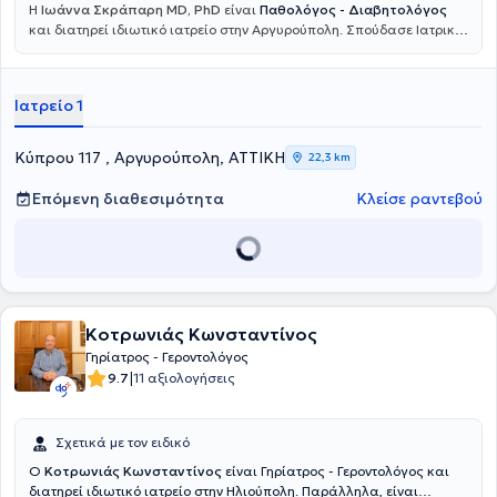
Η
Ιωάννα Σκράπαρη MD, PhD
είναι
Παθολόγος - Διαβητολόγος
και διατηρεί ιδιωτικό ιατρείο στην Αργυρούπολη. Σπούδασε Ιατρική
στο Εθνικό και Καποδιστριακό Πανεπιστήμιο Αθηνών και
ειδικεύθηκε στην Παθολογία στο Γενικό Νοσοκομείο Αθηνών
Αλεξάνδρα.
Κατέχει τίτλο Διδάκτορος της Ιατρικής Σχολής του
Ιατρείο 1
Εθνικού και Καποδιστριακού Πανεπιστήμιου Αθηνών
καθώς και
τίτλο εξειδίκευσης στον Σακχαρώδη Διαβήτη. Σήμερα μετά από
πολυετή εμπειρία είναι Διευθύντρια ΕΣΥ στο Γενικό Νοσοκομείο
Κύπρου 117 , Αργυρούπολη, ΑΤΤΙΚΗ
22,3 km
Αθηνών Ευαγγελισμός και Υπεύθυνη του Διαβητολογικού Ιατρείου
της Γ' Παθολογικής Κλινικής του ίδιου Νοσοκομείου. Έχει
Επόμενη διαθεσιμότητα
Κλείσε ραντεβού
συμμετάσχει ως ομιλήτρια σε πολυάριθμα ιατρικά συνέδρια και
επιστημονικά σεμινάρια και διαθέτει πλούσιο συγγραφικό έργο με
δημοσιεύσεις σε διεθνή και ελληνικά επιστημονικά περιοδικά.
Κοτρωνιάς Κωνσταντίνος
Γηρίατρος - Γεροντολόγος
|
9.7
11 αξιολογήσεις
Σχετικά με τον ειδικό
Ο
Κοτρωνιάς Κωνσταντίνος
είναι Γηρίατρος - Γεροντολόγος και
διατηρεί ιδιωτικό ιατρείο στην Ηλιούπολη. Παράλληλα, είναι