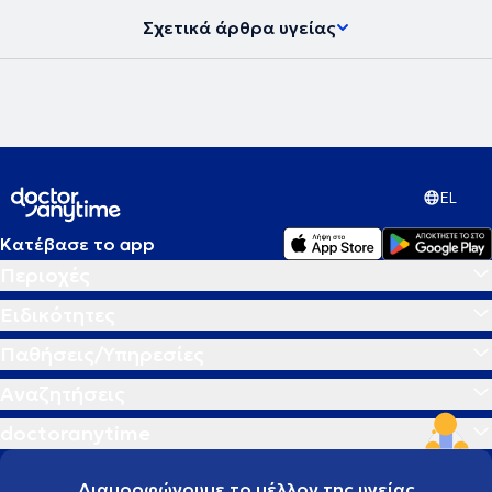
πρόσφατη:
Clinical Immunology (246) 2023 109218: “Early prediction
Σχετικά άρθρα υγείας
of COVID-19 outcome using Artificial Intelligence Techniques and
only six hematological indices”. Αρθρογραφεί ανελλιπώς σε γραπτό
και διαδικτυακό τύπο δημοσιεύοντας ενημερωτικά ιατρικά άρθρα
για τον μη ειδικό, και είναι ενεργός στα κοινωνικά δίκτυα όπου
αναρτά θέματα σχετικά με τη δημόσια υγεία, την προληπτική
ιατρική, και τις συνήθεις νοσολογικές οντότητες.
EL
Κατέβασε το app
Περιοχές
Ειδικότητες
Παθήσεις/Υπηρεσίες
Αναζητήσεις
doctoranytime
Διαμορφώνουμε το μέλλον της υγείας