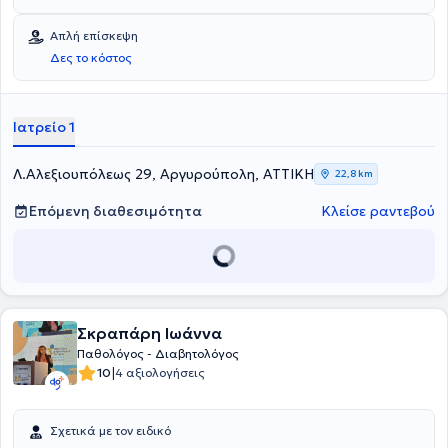
Είναι απόφοιτος και Διδάκτωρ της Ιατρικής σχολής του Εθνικού και
Καποδιστριακού Πανεπιστημίου Αθηνών. Διαθέτει αξιόλογη κλινική
Απλή επίσκεψη
εμπειρία και διατελεί Επιμελητής της Α΄ Παθολογικής κλινικής του
Δες το κόστος
νοσοκομείου Ερρίκος Ντυνάν Hospital Center.
Ιατρείο 1
Λ.Αλεξιουπόλεως 29, Αργυρούπολη, ΑΤΤΙΚΗ
22,8 km
Επόμενη διαθεσιμότητα
Κλείσε ραντεβού
Σκραπάρη Ιωάννα
Παθολόγος - Διαβητολόγος
|
10
4 αξιολογήσεις
Σχετικά με τον ειδικό