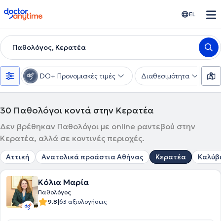
doctoranytime
EL
Παθολόγος, Κερατέα
DO+ Προνομιακές τιμές
Διαθεσιμότητα
Υ
30
Παθολόγοι κοντά στην Κερατέα
Δεν βρέθηκαν Παθολόγοι με online ραντεβού στην
Κερατέα, αλλά σε κοντινές περιοχές.
Αττική
Ανατολικά προάστια Αθήνας
Κερατέα
Καλύβ
Κόλια Μαρία
Παθολόγος
|
9.8
63 αξιολογήσεις