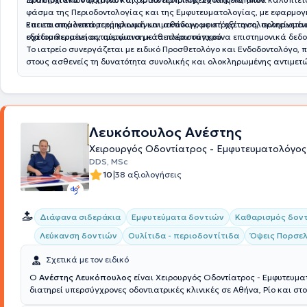
φάσμα της Περιοδοντολογίας και της Εμφυτευματολογίας, με εφαρμο
και επιστημονικά τεκμηριωμένων μεθόδων, με στόχο την ολοκληρωμέν
Έπειτα από λεπτομερή κλινική και ακτινογραφική εξέταση, προτείνετα
εξατομικευμένη αντιμετώπιση κάθε περιστατικού.
σχέδιο θεραπείας, σύμφωνα με τα πλέον σύγχρονα επιστημονικά δεδο
Το ιατρείο συνεργάζεται με ειδικό Προσθετολόγο και Ενδοδοντολόγο,
στους ασθενείς τη δυνατότητα συνολικής και ολοκληρωμένης αντιμετ
οδοντιατρικών τους αναγκών.
Λευκόπουλος Ανέστης
Χειρουργός Οδοντίατρος - Εμφυτευματολόγος
DDS, MSc
|
10
38 αξιολογήσεις
Διάφανα σιδεράκια
Εμφυτεύματα δοντιών
Καθαρισμός δον
Λεύκανση δοντιών
Ουλίτιδα - περιοδοντίτιδα
Όψεις Πορσε
Σχετικά με τον ειδικό
Ο
Ανέστης Λευκόπουλος
είναι Χειρουργός Οδοντίατρος - Εμφυτευμα
διατηρεί υπερσύγχρονες οδοντιατρικές κλινικές σε Αθήνα, Ρίο και σ
της Μεγάλης Βρετανίας. Ο γιατρός και η ομάδα του συνεργάζονται γ