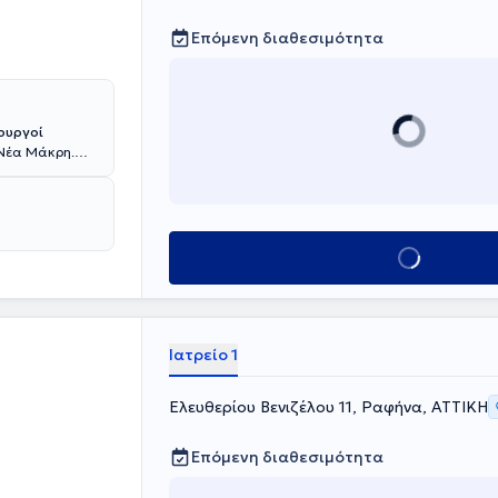
Επόμενη διαθεσιμότητα
ουργοί
 Νέα Μάκρη.
ετεκπαιδευτεί
Καββαδίας
ιατρικής
του Kέντρου
συμμετείχε
Κλείσε ραντεβού
ης
λινικής
μείου.
Έχουν λάβει
 δημοσιεύσει
Ιατρείο 1
Ελευθερίου Βενιζέλου 11, Ραφήνα, ΑΤΤΙΚΗ
Επόμενη διαθεσιμότητα