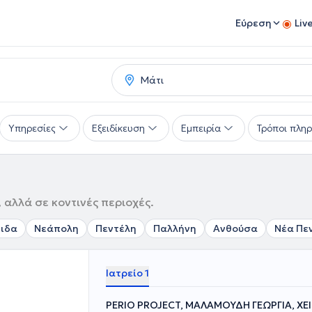
Εύρεση
Liv
Υπηρεσίες
Εξειδίκευση
Εμπειρία
Τρόποι πλη
 αλλά σε κοντινές περιοχές.
ιδα
Νεάπολη
Πεντέλη
Παλλήνη
Ανθούσα
Νέα Πε
Ιατρείο 1
PERIO PROJECT, ΜΑΛΑΜΟΥΔΗ ΓΕΩΡΓΙΑ, ΧΕ