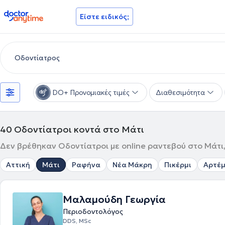
doctoranytime
Είστε ειδικός;
DO+ Προνομιακές τιμές
Διαθεσιμότητα
40
Οδοντίατροι κοντά στο Μάτι
Δεν βρέθηκαν Οδοντίατροι με online ραντεβού στο Μάτι,
Αττική
Μάτι
Ραφήνα
Νέα Μάκρη
Πικέρμι
Αρτέμ
Μαλαμούδη Γεωργία
Περιοδοντολόγος
DDS, MSc