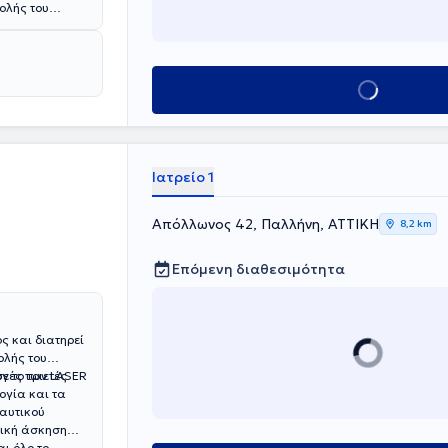
χολής του
Βερολίνο και
σφέρει άριστη
ενδύοντας σε
ικό και άνετο
Κλείσε ραντεβού
ιαφέρεται για
μιλάει
Ιατρείο 1
Απόλλωνος 42, Παλλήνη, ΑΤΤΙΚΗ
8,2 km
Επόμενη διαθεσιμότητα
ς και διατηρεί
ολής του
 το τριετές
μογές των LASER
ογία και τα
Ναυτικού
νική άσκηση
αι όλο το