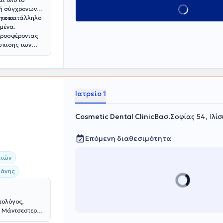
Κλείσε ραντεβού
γή σύγχρονων
η και
ι το κατάλληλο
μένα.
 προσφέροντας
ώπισης των
Ιατρείο 1
Cosmetic Dental Clinic
Βασ.Σοφίας 54, Ιλίσ
Επόμενη διαθεσιμότητα
τιών
λάνης
τολόγος,
το Μάντσεστερ
ια να σας