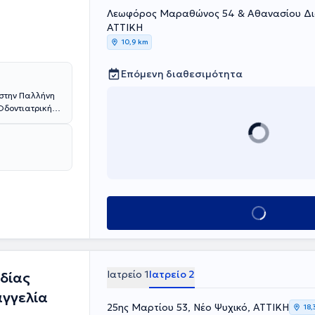
Λεωφόρος Μαραθώνος 54 & Αθανασίου Διά
ΑΤΤΙΚΗ
10,9 km
Επόμενη διαθεσιμότητα
 στην Παλλήνη
Οδοντιατρική
 στο ιατρείο
οντιατρικής,
 τα μέγιστα
 την
ξελίξεις του
ρίων που
Κλείσε ραντεβού
Ιατρείο 1
Ιατρείο 2
αδίας
γγελία
25ης Μαρτίου 53, Νέο Ψυχικό, ΑΤΤΙΚΗ
18,