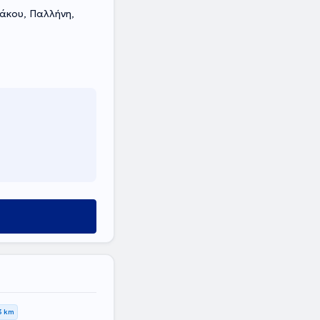
κου, Παλλήνη,
3 km