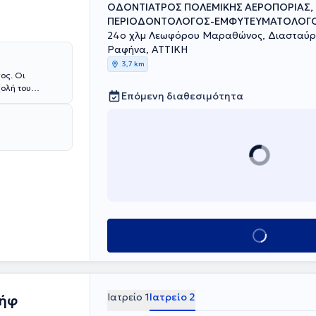
ΟΔΟΝΤΙΑΤΡΟΣ ΠΟΛΕΜΙΚΗΣ ΑΕΡΟΠΟΡΙΑΣ,
ΠΕΡΙΟΔΟΝΤΟΛΟΓΟΣ-ΕΜΦΥΤΕΥΜΑΤΟΛΟΓΟ
24ο χλμ Λεωφόρου Μαραθώνος, Διασταύρ
Ραφήνα, ΑΤΤΙΚΗ
3,7 km
ος. Οι
ολή του
Επόμενη διαθεσιμότητα
σε πρώτη το
τικό βραβείο «
ία στην
και αποφοίτησε
πηρετεί στο
ικού τμήματος
ατρός
ικών
, στην
υμάτων και στη
ει με
Κλείσε ραντεβού
 εξωτερικό.
εριοδικά με
Ιατρείο 1
Ιατρείο 2
σήφ