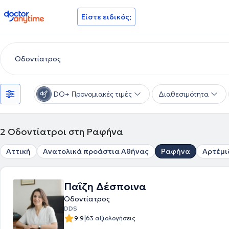
doctoranytime
Είστε ειδικός;
DO+ Προνομιακές τιμές
Διαθεσιμότητα
2
Οδοντίατροι στη Ραφήνα
Αττική
Ανατολικά προάστια Αθήνας
Ραφήνα
Αρτέμι
Παΐζη Δέσποινα
Οδοντίατρος
DDS
|
9.9
63 αξιολογήσεις