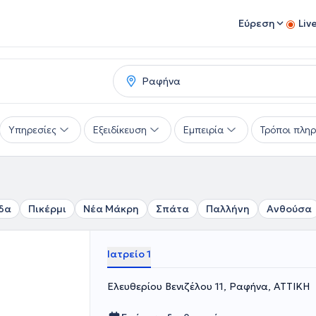
Εύρεση
Liv
Υπηρεσίες
Εξειδίκευση
Εμπειρία
Τρόποι πλη
δα
Πικέρμι
Νέα Μάκρη
Σπάτα
Παλλήνη
Ανθούσα
Ιατρείο 1
Ελευθερίου Βενιζέλου 11, Ραφήνα, ΑΤΤΙΚΗ