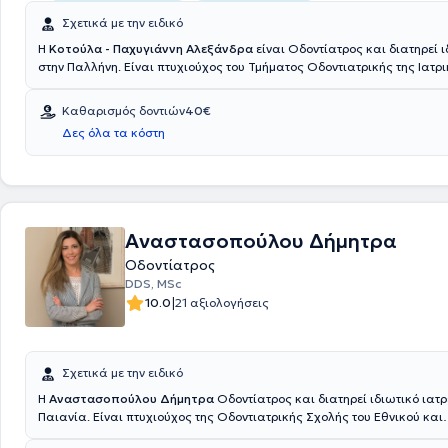
Σχετικά με την ειδικό
Η
Κοτούλα - Παχυγιάννη Αλεξάνδρα
είναι Οδοντίατρος και διατηρεί ι
στην Παλλήνη. Είναι πτυχιούχος του Τμήματος Οδοντιατρικής της Ιατ
της Βαρσοβίας και έχει πραγματοποιήσει την πρακτική της άσκηση σ
Γναθοπροσωπικής Χειρουργικής και στο Οδοντιατρικό Τμήμα του Γενι
Καθαρισμός δοντιών
40€
Νοσοκομείου Ιωαννίνων "Γ. Χατζηκώστα". Η οδοντίατρος μετά από 32 
Δες όλα τα κόστη
εμπειρίας στο χώρο παρακολουθεί περιστατικά που αφορούν τόσο την
και την αντιμετώπιση στο ευρύτερο φάσμα της γενικής οδοντιατρικής,
οδοντιατρικής, αποκαταστατικής οδοντιατρικής, παιδοδοντίας και ev
dentistry. Στο ιδιωτικό της ιατρείο παρέχει εξειδικευμένες υπηρεσίες σ
εξατομικευμένες ανάγκες των ασθενών της.
Αναστασοπούλου Δήμητρα
Οδοντίατρος
DDS, MSc
|
10.0
21 αξιολογήσεις
Σχετικά με την ειδικό
Η
Αναστασοπούλου Δήμητρα
Οδοντίατρος και διατηρεί ιδιωτικό ιατρ
Παιανία. Είναι πτυχιούχος της Οδοντιατρικής Σχολής του Εθνικού και
Καποδιστριακού Πανεπιστημίου Αθηνών και κατέχει μεταπτυχιακό δί