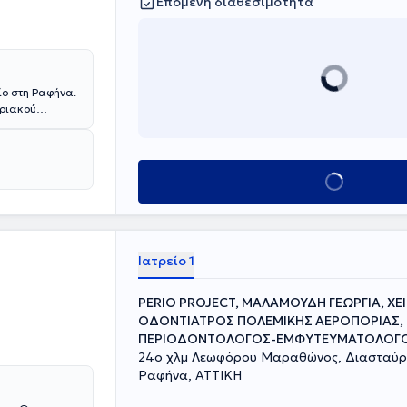
Επόμενη διαθεσιμότητα
ίο στη Ραφήνα.
τριακού
υδές στα
ρώσει
αι στα
άτης
Κλείσε ραντεβού
εί σε ιδιωτική
αι τα
Οδοντιατρικού
ος, αριθμεί
εθνή
Ιατρείο 1
PERIO PROJECT, ΜΑΛΑΜΟΥΔΗ ΓΕΩΡΓΙΑ, ΧΕ
ΟΔΟΝΤΙΑΤΡΟΣ ΠΟΛΕΜΙΚΗΣ ΑΕΡΟΠΟΡΙΑΣ,
ΠΕΡΙΟΔΟΝΤΟΛΟΓΟΣ-ΕΜΦΥΤΕΥΜΑΤΟΛΟΓΟ
24ο χλμ Λεωφόρου Μαραθώνος, Διασταύρ
Ραφήνα, ΑΤΤΙΚΗ