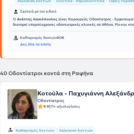
Λεύκανση δοντιών
Ουλίτιδα - περιοδοντίτιδα
Όψεις Πορσε
Σχετικά με τον ειδικό
Ο
Ανέστης Λευκόπουλος
είναι Χειρουργός Οδοντίατρος - Εμφυτευμα
διατηρεί υπερσύγχρονες οδοντιατρικές κλινικές σε Αθήνα, Ρίο και σ
της Μεγάλης Βρετανίας. Ο γιατρός και η ομάδα του συνεργάζονται γ
παρέχουν ολοκληρωμένη οδοντιατρική φροντίδα και εξαιρετικά αισθ
Καθαρισμός δοντιών
60€
οδοντιατρικά αποτελέσματα στην κλινική Cosmetic dental. Οι ιδέες κ
Δες όλα τα κόστη
εμπειρία του μετουσιώνονται στην παροχή οδοντιατρικών υπηρεσιών
αποκαταστήσουν την υγεία και την αισθητική του στόματός σας και 
ικανοποιήσουν απόλυτα.
40
Οδοντίατροι κοντά στη Ραφήνα
Κοτούλα - Παχυγιάννη Αλεξάνδ
Οδοντίατρος
|
9.9
114 αξιολογήσεις
Καθαρισμός δοντιών
Λεύκανση δοντιών