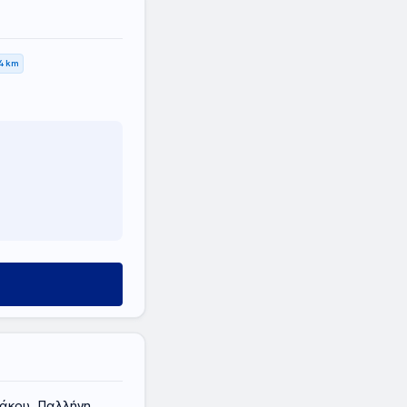
4 km
κου, Παλλήνη,