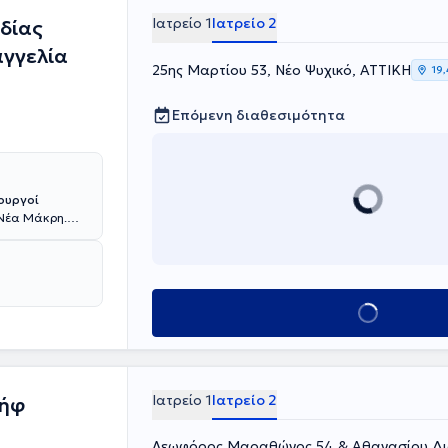
Ιατρείο 1
Ιατρείο 2
αδίας
γγελία
25ης Μαρτίου 53, Νέο Ψυχικό, ΑΤΤΙΚΗ
19,
Επόμενη διαθεσιμότητα
ουργοί
 Νέα Μάκρη.
ετεκπαιδευτεί
Καββαδίας
ιατρικής
του Kέντρου
συμμετείχε
Κλείσε ραντεβού
ης
λινικής
μείου.
Έχουν λάβει
 δημοσιεύσει
Ιατρείο 1
Ιατρείο 2
σήφ
Λεωφόρος Μαραθώνος 54 & Αθανασίου Διά