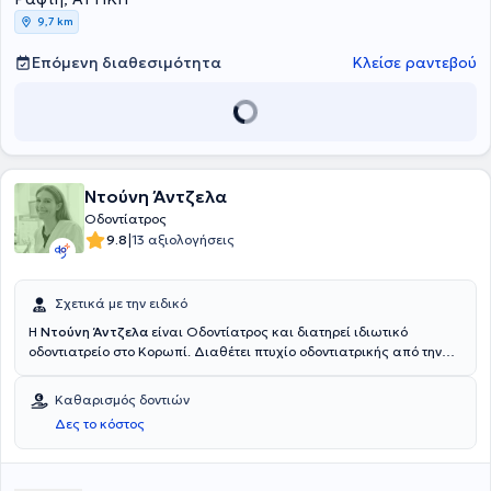
9,7 km
Επόμενη διαθεσιμότητα
Κλείσε ραντεβού
Ντούνη Άντζελα
Οδοντίατρος
|
9.8
13 αξιολογήσεις
Σχετικά με την ειδικό
Η
Ντούνη Άντζελα
είναι Οδοντίατρος και διατηρεί ιδιωτικό
οδοντιατρείο στο Κορωπί. Διαθέτει πτυχίο οδοντιατρικής από την
Οδοντιατρική Σχολή του Εθνικού και Καποδιστριακού
Πανεπιστημίου Αθηνών και παρακολούθησε μεταπτυχιακό
Καθαρισμός δοντιών
πρόγραμμα στο Τμήμα Επανορθωτικής Οδοντιατρικής και
Δες το κόστος
Περιοδοντολογίας, στο Πανεπιστήμιο του Freiburg στη Γερμανία.
Επιπλέον, είναι Διδάκτωρ στο Τμήμα Επανορθωτικής
Οδοντιατρικής και Περιοδοντολογίας του ίδιου πανεπιστημίου και
με υποτροφία του γερμανικού κράτους εκπόνησε τη διδακτορική της