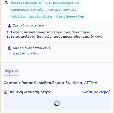
Διάφανα σιδεράκια
Εμφυτεύματα δοντιών
Καθαρισμός δοντιών
Λεύκανση δοντιών
Ουλίτιδα - περιοδοντίτιδα
Όψεις Πορσελάνης
Σχετικά με τον ειδικό
Ο
Ανέστης Λευκόπουλος
είναι Χειρουργός Οδοντίατρος -
Εμφυτευματολόγος, διατηρεί υπερσύγχρονες οδοντιατρικές κλινικές
σε Αθήνα, Ρίο και στο Μάντσεστερ της Μεγάλης Βρετανίας. Ο
γιατρός και η ομάδα του συνεργάζονται για να σας παρέχουν
Καθαρισμός δοντιών
60€
ολοκληρωμένη οδοντιατρική φροντίδα και εξαιρετικά αισθητικά
Δες όλα τα κόστη
οδοντιατρικά αποτελέσματα στην κλινική Cosmetic dental. Οι ιδέες
και η πολυετής εμπειρία του μετουσιώνονται στην παροχή
οδοντιατρικών υπηρεσιών που θα αποκαταστήσουν την υγεία και
την αισθητική του στόματός σας και θα σας ικανοποιήσουν
Ιατρείο 1
απόλυτα.
Cosmetic Dental Clinic
Βασ.Σοφίας 54, Ιλίσια, ΑΤΤΙΚΗ
Επόμενη διαθεσιμότητα
Κλείσε ραντεβού