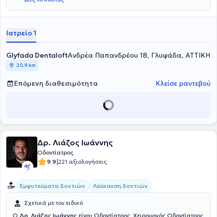
εκπαίδευσης.
Ιατρείο 1
Glyfada Dentaloft
Ανδρέα Παπανδρέου 18, Γλυφάδα, ΑΤΤΙΚΗ
20,9 km
Επόμενη διαθεσιμότητα
Κλείσε ραντεβού
Δρ. Λιάζος Ιωάννης
Οδοντίατρος
|
9.9
221 αξιολογήσεις
Εμφυτεύματα δοντιών
Λεύκανση δοντιών
Σχετικά με τον ειδικό
Ο
Δρ. Λιάζος Ιωάννης
είναι Οδοντίατρος, Χειρουργός Οδοντίατρος