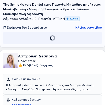
The SmileMakers Dental care Παιανία Μπάρδης Δημήτριος
Μουλαβασιλη - Μπαρδή Παναγιωτα Κριστέα Ιωάννα
Μουλαβασιλη Αφροδιτη
Λάμπρου Ανδρίκου 2, Παιανία, ΑΤΤΙΚΗ
19,6 km
Επόμενη διαθεσιμότητα
Κλείσε ραντεβού
Ασπρούλη Δέσποινα
Οδοντίατρος
|
10.0
94 αξιολογήσεις
Σχετικά με την ειδικό
Η
Ασπρούλη Δέσποινα
είναι Οδοντίατρος και διατηρεί ιδιωτική
κλινική στη Γλυφάδα. Πραγματοποίησε τις σπουδές της στην
Οδοντιατρική στο Εθνικό & Καποδιστριακό Πανεπιστήμιο Αθηνών.
Διαθέτει εμπειρία και επιμελείται για τη συνεχή παρακολούθηση
Καθαρισμός δοντιών
συνεδρίων και σεμιναρίων στo πλαίσιo της συνεχιζόμενης
Δες το κόστος