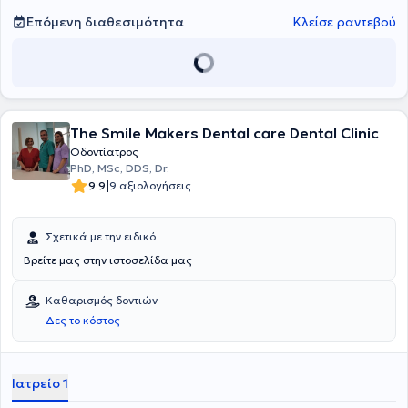
αυτισμό και άτομα με ειδικές ανάγκες ως μέρος της ειδικότητάς
της. Έχει αντιμετωπίσει από τότε πληθώρα περιπτώσεων ασθενών
Επόμενη διαθεσιμότητα
Κλείσε ραντεβού
με γενική αναισθησία σε νοσοκομειακό περιβάλλον. Στη συνεχή
προσπάθειά της να προσφέρει υψηλού επιπέδου οδοντιατρικές
υπηρεσίες σε παιδιά, δημιούργησε τον δικό της χώρο τον οποίο
εξέλιξε και μεγάλωσε από το 2011 έως σήμερα.
The Smile Makers Dental care Dental Clinic
Οδοντίατρος
PhD, MSc, DDS, Dr.
|
9.9
9 αξιολογήσεις
Σχετικά με την ειδικό
Βρείτε μας στην ιστοσελίδα μας
Καθαρισμός δοντιών
Δες το κόστος
Ιατρείο 1