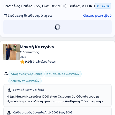
υπηρεσιών, εξατομικευμένες για τις ανάγκες εκάστοτε ασθενούς.
Βασιλέως Παύλου 65, (Άνωθεν ΔΕΗ), Βούλα, ΑΤΤΙΚΗ
18,8 km
Επόμενη διαθεσιμότητα
Κλείσε ραντεβού
Μακρή Κατερίνα
Οδοντίατρος
DDS
|
9.9
59 αξιολογήσεις
Διαφανείς νάρθηκες
Καθαρισμός δοντιών
Λεύκανση δοντιών
Σχετικά με την ειδικό
Η Δρ.
Μακρή Κατερίνα
, DDS είναι Χειρουργός Οδοντίατρος με
εξειδίκευση και πολυετή εμπειρία στην Αισθητική Οδοντιατρική και
τα Εμφυτεύματα, καθώς και στην Παθολογία Στόματος. Στο Κέντρο
Αισθητικής Οδοντιατρικής και Εμφυτευμάτων «DR. KATERINA
Καθαρισμός δοντιών
Από 60€ έως 80€
MAKRI–Biomimetic Dentistry» που ίδρυσε στη Βούλα, παρέχονται