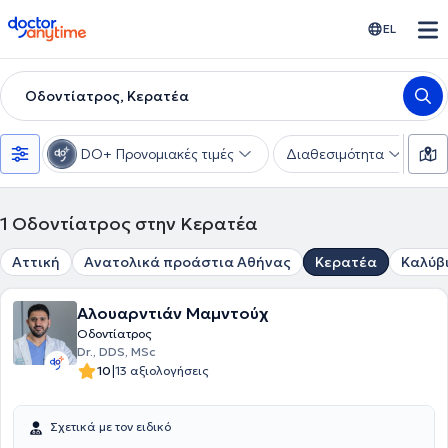
doctoranytime
EL
Οδοντίατρος, Κερατέα
DO+ Προνομιακές τιμές
Διαθεσιμότητα
Υ
1
Οδοντίατρος στην Κερατέα
Αττική
Ανατολικά προάστια Αθήνας
Κερατέα
Καλύβ
Αλουαρντιάν Μαμντούχ
Οδοντίατρος
Dr., DDS, MSc
|
10
13 αξιολογήσεις
Σχετικά με τον ειδικό