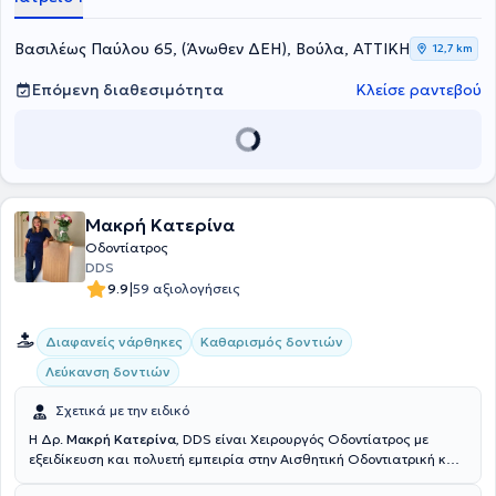
υπηρεσιών, εξατομικευμένες για τις ανάγκες εκάστοτε ασθενούς.
Βασιλέως Παύλου 65, (Άνωθεν ΔΕΗ), Βούλα, ΑΤΤΙΚΗ
12,7 km
Επόμενη διαθεσιμότητα
Κλείσε ραντεβού
Μακρή Κατερίνα
Οδοντίατρος
DDS
|
9.9
59 αξιολογήσεις
Διαφανείς νάρθηκες
Καθαρισμός δοντιών
Λεύκανση δοντιών
Σχετικά με την ειδικό
Η Δρ.
Μακρή Κατερίνα
, DDS είναι Χειρουργός Οδοντίατρος με
εξειδίκευση και πολυετή εμπειρία στην Αισθητική Οδοντιατρική και
τα Εμφυτεύματα, καθώς και στην Παθολογία Στόματος. Στο Κέντρο