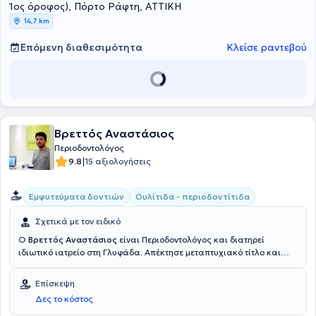
προγράμματα ενημέρωσης μαθητών, σε θέματα στοματικής
1ος όροφος), Πόρτο Ράφτη, ΑΤΤΙΚΗ
υγιεινής και πρόληψης σε σχολεία. Στο ιδιωτικό του ιατρείο, η
14,7 km
υψηλή τεχνολογία συναντά την εξειδικευμένη γνώση, δίνοντας λύση
σε κάθε απλό ή σύνθετο περιστατικό.
Επόμενη διαθεσιμότητα
Κλείσε ραντεβού
Βρεττός Αναστάσιος
Περιοδοντολόγος
|
9.8
15 αξιολογήσεις
Εμφυτεύματα δοντιών
Ουλίτιδα - περιοδοντίτιδα
Σχετικά με τον ειδικό
Ο
Βρεττός Αναστάσιος
είναι Περιοδοντολόγος και διατηρεί
ιδιωτικό ιατρείο στη Γλυφάδα. Απέκτησε μεταπτυχιακό τίτλο και
εξειδίκευση, μετά επαίνου, στην Περιοδοντολογία και τα Οδοντικά
Εμφυτεύματα από το Πανεπιστήμιο Columbia της Νέας Υόρκης, ενώ
Επίσκεψη
αποφοίτησε από την Οδοντιατρική Σχολή του Εθνικού και
Δες το κόστος
Καποδιστριακού Πανεπιστημίου Αθηνών. Επιπλέον, αξίζει να
αναφερθεί πως έχει διατελέσει Γενικός Οδοντίατρος και