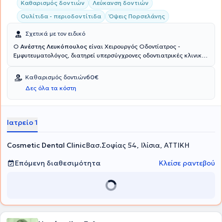
Καθαρισμός δοντιών
Λεύκανση δοντιών
Ουλίτιδα - περιοδοντίτιδα
Όψεις Πορσελάνης
Σχετικά με τον ειδικό
Ο
Ανέστης Λευκόπουλος
είναι Χειρουργός Οδοντίατρος -
Εμφυτευματολόγος, διατηρεί υπερσύγχρονες οδοντιατρικές κλινικές
σε Αθήνα, Ρίο και στο Μάντσεστερ της Μεγάλης Βρετανίας. Ο
γιατρός και η ομάδα του συνεργάζονται για να σας παρέχουν
Καθαρισμός δοντιών
60€
ολοκληρωμένη οδοντιατρική φροντίδα και εξαιρετικά αισθητικά
Δες όλα τα κόστη
οδοντιατρικά αποτελέσματα στην κλινική Cosmetic dental. Οι ιδέες
και η πολυετής εμπειρία του μετουσιώνονται στην παροχή
οδοντιατρικών υπηρεσιών που θα αποκαταστήσουν την υγεία και
την αισθητική του στόματός σας και θα σας ικανοποιήσουν
Ιατρείο 1
απόλυτα.
Cosmetic Dental Clinic
Βασ.Σοφίας 54, Ιλίσια, ΑΤΤΙΚΗ
Επόμενη διαθεσιμότητα
Κλείσε ραντεβού