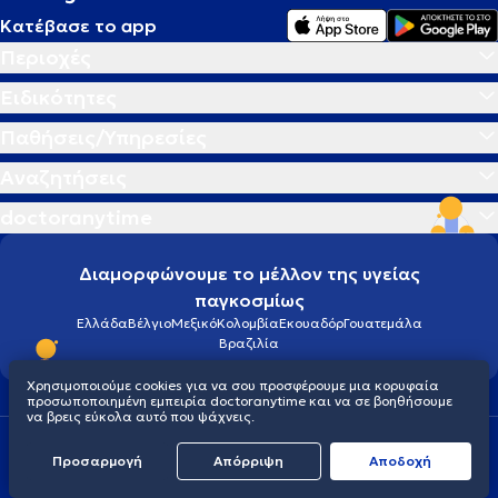
Κατέβασε το app
Περιοχές
Ειδικότητες
Παθήσεις/Υπηρεσίες
Αναζητήσεις
doctoranytime
Διαμορφώνουμε το μέλλον της υγείας
παγκοσμίως
Ελλάδα
Βέλγιο
Μεξικό
Κολομβία
Εκουαδόρ
Γουατεμάλα
Βραζιλία
Χρησιμοποιούμε cookies για να σου προσφέρουμε μια κορυφαία
προσωποποιημένη εμπειρία doctoranytime και να σε βοηθήσουμε
να βρεις εύκολα αυτό που ψάχνεις.
Οροι χρήσης
Cookies
Πολιτική προστασίας προσωπικού απορρήτου
Προσαρμογή
Απόρριψη
Aποδοχή
© 2026 doctoranytime