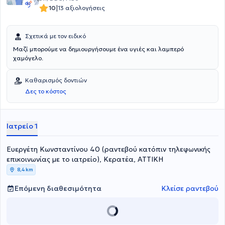
προσθετικής καθώς και όψεις ρητίνης και πορσελάνης ενώ
|
10
13 αξιολογήσεις
εξειδικεύονται στην αόρατη και συμβατική ορθοδοντική.
Σχετικά με τον ειδικό
Μαζί μπορούμε να δημιουργήσουμε ένα υγιές και λαμπερό
χαμόγελο.
Καθαρισμός δοντιών
Δες το κόστος
Ιατρείο 1
Ευεργέτη Κωνσταντίνου 40 (ραντεβού κατόπιν τηλεφωνικής
επικοινωνίας με το ιατρείο), Κερατέα, ΑΤΤΙΚΗ
8,4 km
Επόμενη διαθεσιμότητα
Κλείσε ραντεβού