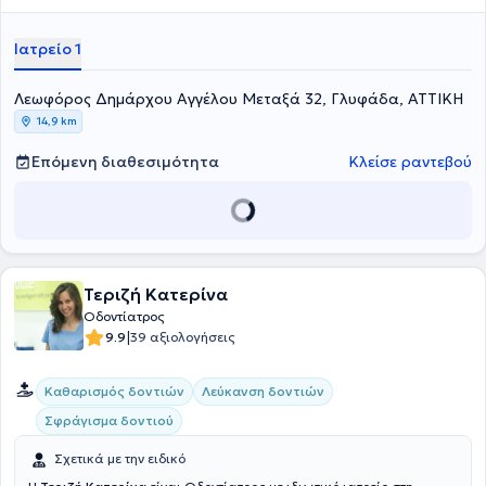
Συνεργάτης του 251 Γενικού Νοσοκομείου της Αεροπορίας και
σήμερα αποτελεί Επιστημονικός Συνεργάτης του μεταπτυχιακού
Ιατρείο 1
τμήματος Περιοδοντολογίας του Εθνικού και Καποδιστριακού
Πανεπιστημίου Αθηνών. Στο ιδιωτικό του ιατρείο προσφέρει τις
Λεωφόρος Δημάρχου Αγγέλου Μεταξά 32, Γλυφάδα, ΑΤΤΙΚΗ
υπηρεσίες του, βασιζόμενος στις ανάγκες των ασθενών του.
14,9 km
Επόμενη διαθεσιμότητα
Κλείσε ραντεβού
Τεριζή Κατερίνα
Οδοντίατρος
|
9.9
39 αξιολογήσεις
Καθαρισμός δοντιών
Λεύκανση δοντιών
Σφράγισμα δοντιού
Σχετικά με την ειδικό