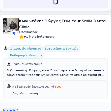
Κωνιωτάκης Γιώργος Free Your Smile Dental
Clinic
Οδοντίατρος
|
9.7
49 αξιολογήσεις
Διαφανείς νάρθηκες
Εμφυτεύματα δοντιών
Καθαρισμός δοντιών
Σχετικά με τον ειδικό
Ο Κωνιωτάκης Γιώργος είναι Οδοντίατρος και διατηρεί το ιδιωτικό
οδοντιατρείο "Free Your Smile Dental Clinic", το οποίο βρίσκεται στην
Βούλα. Πραγματοποίσε τις προπτυχιακές σπουδές του στο
Πανεπιστήμιο Ιατρικής και Φαρμακευτικής "Grigore T. Popa" της
Καθαρισμός δοντιών
50€
30€
Ρουμανίας και έπειτα εξειδικεύτηκε στην εμφύτευση δοντιών. Μέχρι
και σήμερα έχει αναλάβει 700 περιστατικά εμφυτευμάτων, έχοντας
Δες όλα τα κόστη
πάνω από 10 χρόνια εμπειρία στον τομέα αυτό. Τα τελευταία 3
χρόνια είναι εξωτερικός συνεργάτης του Οδοντιατρείου Φρουράς
Αθηνών, ενώ παράλληλα αποτελεί ενεργό μέλος της Ακαδημίας
Ιατρείο 1
Κλινικής Οδοντιατρικής. Στο ιδιωτικό του ιατρείο προσφέρει πλήθος