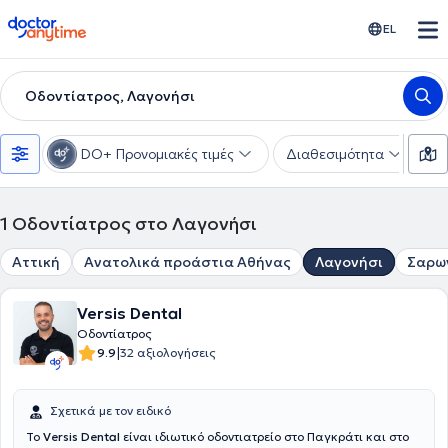
doctoranytime
EL
Οδοντίατρος, Λαγονήσι
DO+ Προνομιακές τιμές
Διαθεσιμότητα
Υ
1
Οδοντίατρος στο Λαγονήσι
Αττική
Ανατολικά προάστια Αθήνας
Λαγονήσι
Σαρω
Versis Dental
Οδοντίατρος
|
9.9
32 αξιολογήσεις
Σχετικά με τον ειδικό
Το
Versis Dental
είναι ιδιωτικό οδοντιατρείο στο Παγκράτι και στο