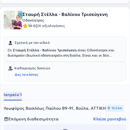
Σταυρή Στέλλα - Βαλίνου Τρισεύγενη
Οδοντίατρος
|
10.0
26 αξιολογήσεις
Σχετικά με τον ειδικό
Οι
Σταυρή Στέλλα - Βαλίνου Τρισεύγενη
είναι Οδοντίατροι και
διατηρούν ιδιωτικό οδοντιατρείο στη Βούλα. Είναι και οι δύο
απόφοιτοι της Οδοντιατρικής σχολής του Εθνικού &
Καποδιστριακού Πανεπιστημίου Αθηνών και διατηρούν πολυετή
Καθαρισμός δοντιών
κλινική εμπειρία.
Δες το κόστος
Ιατρείο 1
Λεωφόρος Βασιλέως Παύλου 89-91, Βούλα, ΑΤΤΙΚΗ
12,5 km
Επόμενη διαθεσιμότητα
Κλείσε ραντεβού