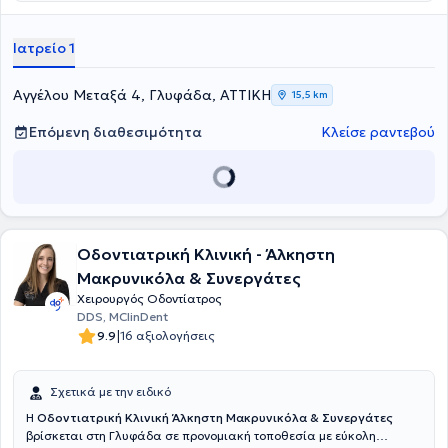
εντάχθηκε στο Βασιλικό Κολέγιο Χειρουργών του Εδιμβούργου, από
το οποίο κατέχει Δίπλωμα Μέλους του Τμήματος Οδοντικής
Χειρουργικής. Η συνεχής της επιμόρφωση την έχει εξοπλίσει με τις
Ιατρείο 1
κατάλληλες γνώσεις στον κλάδο της γναθοχειρουργικής, για αυτό
και στο ιατρείο της αντιμετωπίζονται αποκλειστικά περιστατικά
Στοματικής και Γναθοπροσωπικής Χειρουργικής.
Αγγέλου Μεταξά 4, Γλυφάδα, ΑΤΤΙΚΗ
15,5 km
Επόμενη διαθεσιμότητα
Κλείσε ραντεβού
Οδοντιατρική Κλινική - Άλκηστη
Μακρυνικόλα & Συνεργάτες
Χειρουργός Οδοντίατρος
DDS, MClinDent
|
9.9
16 αξιολογήσεις
Σχετικά με την ειδικό
Η
Οδοντιατρική Κλινική Άλκηστη Μακρυνικόλα & Συνεργάτες
βρίσκεται στη Γλυφάδα σε προνομιακή τοποθεσία με εύκολη