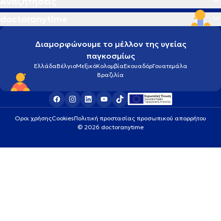
Αναζητήσεις
doctoranytime
Διαμορφώνουμε το μέλλον της υγείας
παγκοσμίως
Ελλάδα
Βέλγιο
Μεξικό
Κολομβία
Εκουαδόρ
Γουατεμάλα
Βραζιλία
Οροι χρήσης
Cookies
Πολιτική προστασίας προσωπικού απορρήτου
© 2026 doctoranytime