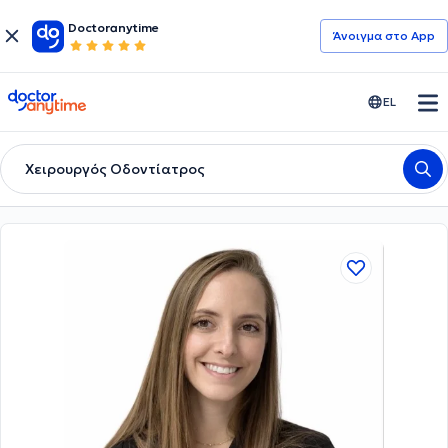
Doctoranytime
Άνοιγμα στο App
doctoranytime
EL
Χειρουργός Οδοντίατρος