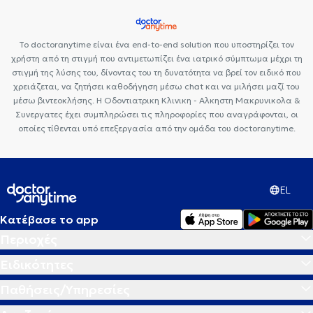
Γέφυρα δοντιών
Το doctoranytime είναι ένα end-to-end solution που υποστηρίζει τον
χρήστη από τη στιγμή που αντιμετωπίζει ένα ιατρικό σύμπτωμα μέχρι τη
στιγμή της λύσης του, δίνοντας του τη δυνατότητα να βρεί τον ειδικό που
χρειάζεται, να ζητήσει καθοδήγηση μέσω chat και να μιλήσει μαζί του
μέσω βιντεοκλήσης. Η Οδοντιατρικη Κλινικη - Αλκηστη Μακρυνικολα &
Συνεργατες έχει συμπληρώσει τις πληροφορίες που αναγράφονται, οι
οποίες τίθενται υπό επεξεργασία από την ομάδα του doctoranytime.
EL
Κατέβασε το app
Περιοχές
Ειδικότητες
Παθήσεις/Υπηρεσίες