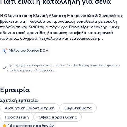
Γιατί είναι η κατάλληλη για σένα
Η
Οδοντιατρική Κλινική Άλκηστη Μακρυνικόλα & Συνεργάτες
βρίσκεται στη Γλυφάδα σε προνομιακή τοποθεσία με εύκολη
πρόσβαση και διαθέσιμο πάρκινγκ. Προσφέρει ολοκληρωμένη
οδοντιατρική φροντίδα, βασισμένη σε υψηλά επιστημονικά
πρότυπα, σύγχρονη τεχνολογία και εξατομικευμένη
προσέγγιση.Επιστημονική υπεύθυνη της κλινικής είναι η
Χειρουργός Οδοντίατρος
Άλκηστη Μακρυνικόλα, απόφοιτη της
Μέλος του δικτύου DO+
Οδοντιατρικής Σχολής του Πανεπιστημίου Αθηνών (DDS) και
κάτοχος Μεταπτυχιακού Τίτλου Σπουδών (MClinDent) στην
Την περιγραφή επιμελείται η ομάδα του doctoranytime βασισμένη σε
Ακίνητη και Κινητή Προσθετική από το King's College London, μία
επαληθευμένες πληροφορίες.
από τις κορυφαίες οδοντιατρικές σχολές της Ευρώπης.
Παράλληλα, από το 2024 εργάζεται ως εφημερεύουσα
οδοντίατρος στο Metropolitan Hospital, ενώ παραμένει διαρκώς
Εμπειρία
ενημερωμένη για τις εξελίξεις της σύγχρονης οδοντιατρικής μέσα
από συνεχή εκπαίδευση στην Ελλάδα και το εξωτερικό. Το πάθος
Σχετική εμπειρία
της επικεντρώνεται στη δημιουργία λειτουργικών και αισθητικών
λύσεων, πλήρως προσαρμοσμένων στις ανάγκες κάθε ασθενούς,
Αισθητική Οδοντιατρική
Εμφυτεύματα
με έμφαση σε μια ολιστική προσέγγιση της στοματικής υγείας. Η
Προσθετική
Όψεις πορσελάνης
κλινική στελεχώνεται από συνεργάτες Χειρουργούς
Οδοντιάτρους, όλοι απόφοιτοι της Οδοντιατρικής Σχολής του
16 συστάσεις ασθενών