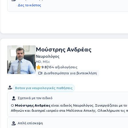
Ναυτικού Νοσοκομείου Αθηνών. Στο ιδιωτικό της ιατρείο παρέχει πλή
Δες το κόστος
εξατομικευμένες για τις ανάγκες εκάστοτε ασθενούς.
Μούστρης Ανδρέας
Νευρολόγος
MD, MSc
|
9.8
164 αξιολογήσεις
Διαθεσιμότητα για βιντεοκλήση
Botox για νευρολογικές παθήσεις
Σχετικά με τον ειδικό
Ο
Μούστρης Ανδρέας
είναι ειδικός Νευρολόγος. Συνεργάζεται με το 
Αθηνών και διατηρεί ιατρείο στα Μελίσσια Αττικής. Ολοκλήρωσε τις 
σπουδές στην Ιατρική Σχολή του Εθνικού και Καποδιστριακού Πανεπι
και μετεκπαιδεύτηκε στο University College London (UCL), αποφοιτώντ
Απλή επίσκεψη
μεταπτυχιακό πρόγραμμα Master of Science in Clinical Neurology με ά