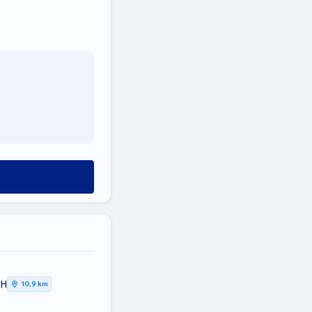
ΚΗ
10,9 km