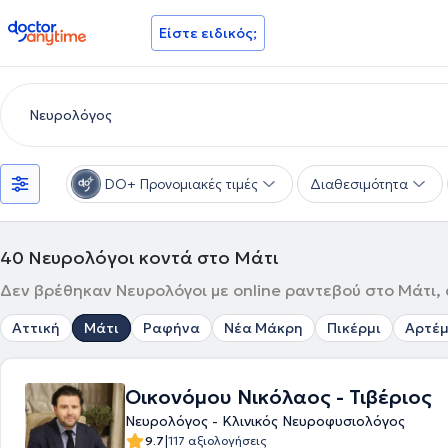
doctoranytime
Είστε ειδικός;
DO+ Προνομιακές τιμές
Διαθεσιμότητα
40
Νευρολόγοι κοντά στο Μάτι
Δεν βρέθηκαν Νευρολόγοι με online ραντεβού στο Μάτι, 
Αττική
Μάτι
Ραφήνα
Νέα Μάκρη
Πικέρμι
Αρτέμ
Οικονόμου Νικόλαος - Τιβέριος
Νευρολόγος - Κλινικός Νευροφυσιολόγος
|
9.7
117 αξιολογήσεις