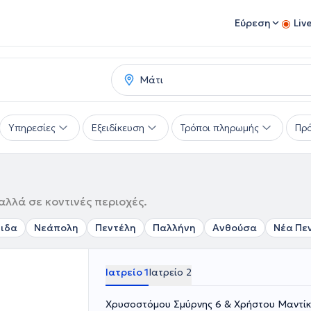
Εύρεση
Liv
Υπηρεσίες
Εξειδίκευση
Τρόποι πληρωμής
Πρό
αλλά σε κοντινές περιοχές.
ιδα
Νεάπολη
Πεντέλη
Παλλήνη
Ανθούσα
Νέα Πε
Ιατρείο 1
Ιατρείο 2
Χρυσοστόμου Σμύρνης 6 & Χρ