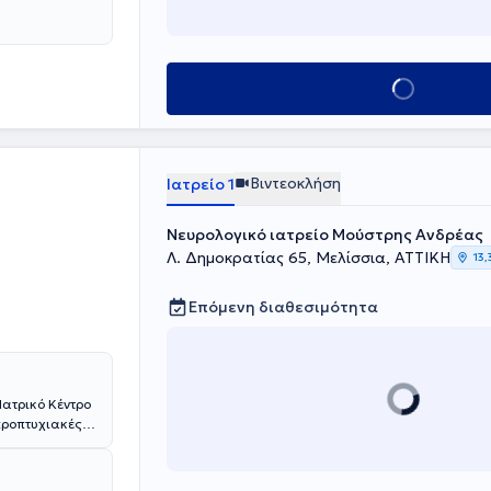
θος υπηρεσιών,
Κλείσε ραντεβού
Βιντεοκλήση
Ιατρείο 1
Νευρολογικό ιατρείο Μούστρης Ανδρέας
Λ. Δημοκρατίας 65, Μελίσσια, ΑΤΤΙΚΗ
13,
Επόμενη διαθεσιμότητα
Ιατρικό Κέντρο
προπτυχιακές
στημίου Αθηνών
ας από το
ριστα.