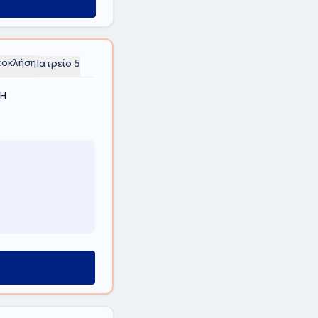
εοκλήση
Ιατρείο 5
ΚΗ