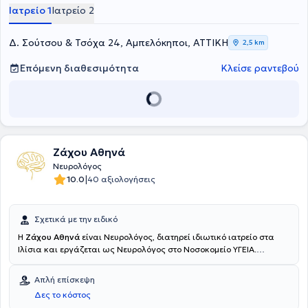
Ιατρείο 1
Ιατρείο 2
Δ. Σούτσου & Τσόχα 24, Αμπελόκηποι, ΑΤΤΙΚΗ
2,5 km
Επόμενη διαθεσιμότητα
Κλείσε ραντεβού
Ζάχου Αθηνά
Νευρολόγος
|
10.0
40 αξιολογήσεις
Σχετικά με την ειδικό
Η
Ζάχου Αθηνά
είναι Νευρολόγος, διατηρεί ιδιωτικό ιατρείο στα
Ιλίσια και εργάζεται ως Νευρολόγος στο Νοσοκομείο ΥΓΕΙΑ.
Παράλληλα από το 2018 αποτελεί επιστημονική συνεργάτιδα στο
Ειδικό Ιατρείο "Ιλίγγου και Διαταραχών Ισορροπίας" και στο
Απλή επίσκεψη
Ιατρείο αντιμετώπισης παθήσεων με εγχύσεις βοτουλινικής τοξίνης
Δες το κόστος
της Α’ Νευρολογικής Κλινικής του Πανεπιστημίου Αθηνών στο