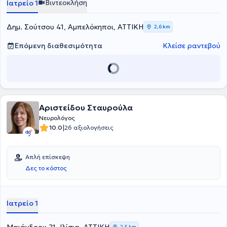
Βιντεοκλήση
Ιατρείο 1
Δημ. Σούτσου 41, Αμπελόκηποι, ΑΤΤΙΚΗ
2,6 km
Επόμενη διαθεσιμότητα
Κλείσε ραντεβού
Αριστείδου Σταυρούλα
Νευρολόγος
|
10.0
26 αξιολογήσεις
Απλή επίσκεψη
Δες το κόστος
Ιατρείο 1
2,5 km