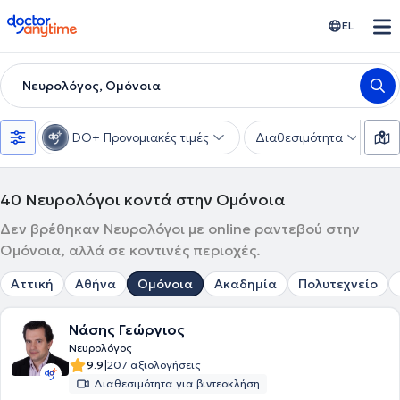
doctoranytime
EL
Νευρολόγος, Ομόνοια
DO+ Προνομιακές τιμές
Διαθεσιμότητα
Υ
40
Νευρολόγοι κοντά στην Ομόνοια
Δεν βρέθηκαν Νευρολόγοι με online ραντεβού στην
Ομόνοια, αλλά σε κοντινές περιοχές.
Αττική
Αθήνα
Ομόνοια
Ακαδημία
Πολυτεχνείο
Νάσης Γεώργιος
Νευρολόγος
|
9.9
207 αξιολογήσεις
Διαθεσιμότητα για βιντεοκλήση