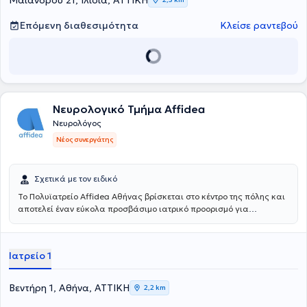
Μαιάνδρου 21, Ιλίσια, ΑΤΤΙΚΗ
Επόμενη διαθεσιμότητα
Κλείσε ραντεβού
Νευρολογικό Τμήμα Affidea
Νευρολόγος
Νέος συνεργάτης
Σχετικά με τον ειδικό
Το Πολυϊατρείο Affidea Αθήνας βρίσκεται στο κέντρο της πόλης και
αποτελεί έναν εύκολα προσβάσιμο ιατρικό προορισμό για
κατοίκους και εργαζομένους της Αθήνας. Συνδυάζει εξειδικευμένες
ιατρικές ειδικότητες με υψηλές διαγνωστικές δυνατότητες,
παρέχοντας ολοκληρωμένη φροντίδα με ανθρώπινη προσέγγιση.
Ιατρείο 1
Βεντήρη 1, Αθήνα, ΑΤΤΙΚΗ
2,2 km