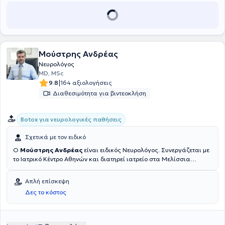
Μούστρης Ανδρέας
Νευρολόγος
MD, MSc
|
9.8
164 αξιολογήσεις
Διαθεσιμότητα για βιντεοκλήση
Botox για νευρολογικές παθήσεις
Σχετικά με τον ειδικό
Ο
Μούστρης Ανδρέας
είναι ειδικός Νευρολόγος. Συνεργάζεται με
το Ιατρικό Κέντρο Αθηνών και διατηρεί ιατρείο στα Μελίσσια
Αττικής. Ολοκλήρωσε τις προπτυχιακές σπουδές στην Ιατρική
Σχολή του Εθνικού και Καποδιστριακού Πανεπιστημίου Αθηνών και
Απλή επίσκεψη
μετεκπαιδεύτηκε στο University College London (UCL),
Δες το κόστος
αποφοιτώντας από το μεταπτυχιακό πρόγραμμα Master of Science
in Clinical Neurology με άριστα. Εξειδικεύτηκε στο σύνολο των
κινητικών διαταραχών στο National Hospital for Neurology and
Neurosurgery (Queen Square, London), διεθνές κέντρο αναφοράς