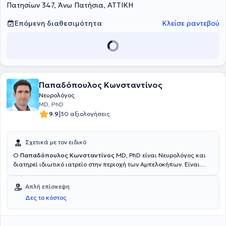
Πατησίων 347, Άνω Πατήσια, ΑΤΤΙΚΗ
Επόμενη διαθεσιμότητα
Κλείσε ραντεβού
Παπαδόπουλος Κωνσταντίνος
Νευρολόγος
MD, PhD
|
9.9
30 αξιολογήσεις
Σχετικά με τον ειδικό
Ο
Παπαδόπουλος Κωνσταντίνος
MD, PhD είναι Νευρολόγος και
διατηρεί ιδιωτικό ιατρείο στην περιοχή των Αμπελοκήπων. Είναι
Διδάκτωρ της Ιατρικής Σχολής του Εθνικού και Καποδιστριακού
Πανεπιστημίου Αθηνών και πτυχιούχος του ίδιου Πανεπιστημίου.
Απλή επίσκεψη
Έχει ειδικευθεί στη Νευρολογία στο Ελεύθερο Πανεπιστήμιο
Δες το κόστος
Βρυξελλών (ULB) και στο Γενικό Νοσοκομείο Αθηνών "Γ.
Γεννηματάς". Παράλληλα, έχει μετεκπαιδευτεί στις Νευρομυϊκές
παθήσεις στο Ινστιτούτο Μυολογίας του Παρισιού. Μέχρι και