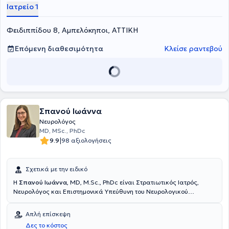
σήμερα ο γιατρός είναι Επιστημονικός Συνεργάτης στη Α'
Ιατρείο 1
Νευρολογική Κλινική του Πανεπιστημίου Αθηνών στο Αιγινήτειο
Νοσοκομείο. Στο ιδιωτικό του ιατρείο προσφέρει υπηρεσίες,
Φειδιππίδου 8, Αμπελόκηποι, ΑΤΤΙΚΗ
εξατομικευμένες στις ανάγκες εκάστοτε ασθενούς.
Επόμενη διαθεσιμότητα
Κλείσε ραντεβού
Σπανού Ιωάννα
Νευρολόγος
MD, MSc., PhDc
|
9.9
98 αξιολογήσεις
Σχετικά με την ειδικό
Η
Σπανού Ιωάννα
, MD, M.Sc., PhDc είναι Στρατιωτικός Ιατρός,
Νευρολόγος και Επιστημονικά Υπεύθυνη του Νευρολογικού
τμήματος του Πολυϊατρείου DOCTORHALL στην Καλλιθέα. Είναι
Επιμελήτρια της Νευρολογικής Κλινικής του 251 Γενικού
Απλή επίσκεψη
Νοσοκομείου Αεροπορίας και Επιστημονική συνεργάτης του Ειδικού
Δες το κόστος
Ιατρείου Κεφαλαλγίας της Ά Πανεπιστημιακής Νευρολογικής