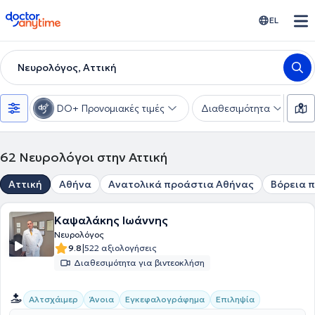
doctoranytime
EL
Νευρολόγος, Αττική
DO+ Προνομιακές τιμές
Διαθεσιμότητα
Υ
62
Νευρολόγοι στην Αττική
Αττική
Αθήνα
Ανατολικά προάστια Αθήνας
Βόρεια 
Καψαλάκης Ιωάννης
Νευρολόγος
|
9.8
522 αξιολογήσεις
Διαθεσιμότητα για βιντεοκλήση
Αλτσχάιμερ
Άνοια
Εγκεφαλογράφημα
Επιληψία