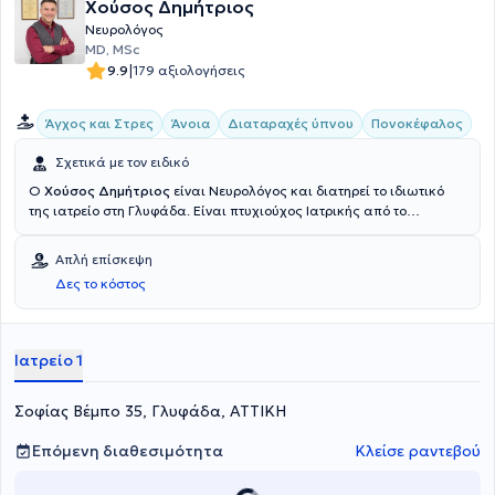
Χούσος Δημήτριος
Νευρολόγος
MD, MSc
|
9.9
179 αξιολογήσεις
Άγχος και Στρες
Άνοια
Διαταραχές ύπνου
Πονοκέφαλος
Σχετικά με τον ειδικό
Ο
Χούσος Δημήτριος
είναι Νευρολόγος και διατηρεί το ιδιωτικό
της ιατρείο στη Γλυφάδα. Είναι πτυχιούχος Ιατρικής από το
Universita Degli Studi di Bari Facolta di Medicina e Chirurgia της
Ιταλίας και κάτοχος μεταπτυχιακού τίτλου (MSc) στην Προαγωγή
Απλή επίσκεψη
Ψυχικής Υγείας και Πρόληψη Ψυχιατρικών Διαταραχών της
Δες το κόστος
Ιατρικής Σχολής του Εθνικού και Καποδιστριακού Πανεπιστημίου
Αθηνών. Αξιοσημείωτη είναι και η εξειδίκευσή του γιατρού στην
άνοια, στις αγγειακές εγκεφαλικές παθήσεις, στις διαταραχές
μνήμης, στην επιληψία, στις διαταραχές του ύπνου, στην
Ιατρείο 1
κεφαλαλγία και στις κινητικές διαταραχές.
Σοφίας Βέμπο 35, Γλυφάδα, ΑΤΤΙΚΗ
Επόμενη διαθεσιμότητα
Κλείσε ραντεβού