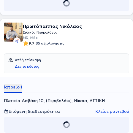
νόσο Alzheimer και στις διαταραχές μνήμης.
Πρωτόπαππας Νικόλαος
Ειδικός Νευρολόγος
MD, MSc
|
9.7
85 αξιολογήσεις
Απλή επίσκεψη
Δες το κόστος
Ιατρείο 1
Πλατεία Δαβάκη 10, (Περιβολάκι), Νίκαια, ΑΤΤΙΚΗ
Επόμενη διαθεσιμότητα
Κλείσε ραντεβού