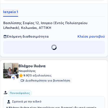
Ιατρείο 1
Βασιλίσσης Σοφίας 12, Ισογειο (Εντός Πολυϊατρείου
Lifecheck), Κολωνάκι, ΑΤΤΙΚΗ
Επόμενη διαθεσιμότητα
Κλείσε ραντεβού
Βλάχου Ιλιάνα
Νευρολόγος
|
9.9
13 αξιολογήσεις
Διαθεσιμότητα για βιντεοκλήση
Πονοκέφαλος
Σχετικά με την ειδικό
Η
Βλάχου Ιλιάνα
είναι Νευρολόγος και διατηρεί ιδιωτικό ιατρείο