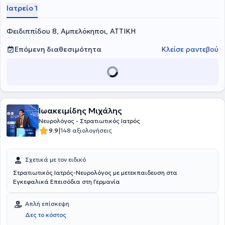
σήμερα ο γιατρός είναι Επιστημονικός Συνεργάτης στη Α'
Ιατρείο 1
Νευρολογική Κλινική του Πανεπιστημίου Αθηνών στο Αιγινήτειο
Νοσοκομείο. Στο ιδιωτικό του ιατρείο προσφέρει υπηρεσίες,
Φειδιππίδου 8, Αμπελόκηποι, ΑΤΤΙΚΗ
εξατομικευμένες στις ανάγκες εκάστοτε ασθενούς.
Επόμενη διαθεσιμότητα
Κλείσε ραντεβού
Ιωακειμίδης Μιχάλης
Νευρολόγος - Στρατιωτικός Ιατρός
|
9.9
148 αξιολογήσεις
Σχετικά με τον ειδικό
Στρατιωτικός Ιατρός-Νευρολόγος με μετεκπαιδευση στα
Εγκεφαλικά Επεισόδια στη Γερμανία
Απλή επίσκεψη
Δες το κόστος