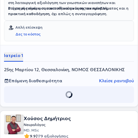
στη λειτουργική αξιολόγηση των γνωστικών ικανοτήτων και
στη σαφή ενημέρωση του ασθενούς και της οικογένειας.
Στόχος της είναι η
ουσιαστική κατανόηση του προβλήματος
και η
πρακτική καθοδήγηση
, όχι απλώς η συνταγογράφηση.
Απλή επίσκεψη
Δες το κόστος
Ιατρείο 1
25ης Μαρτίου 12, Θεσσαλονίκη, ΝΟΜΟΣ ΘΕΣΣΑΛΟΝΙΚΗΣ
Επόμενη διαθεσιμότητα
Κλείσε ραντεβού
Χούσος Δημήτριος
Νευρολόγος
MD, MSc
|
9.9
179 αξιολογήσεις