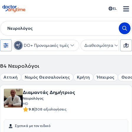
doctoranytime
EL
Νευρολόγος
DO+ Προνομιακές τιμές
Διαθεσιμότητα
Υ
84
Νευρολόγοι
Αττική
Νομός Θεσσαλονίκης
Κρήτη
Ήπειρος
Θεσ
Διαμαντάς Δημήτριος
Νευρολόγος
MD
|
9.8
308 αξιολογήσεις
Σχετικά με τον ειδικό