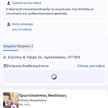
παρουσιαστεί σε διεθνή και ελληνικά επιστημονικά συνέδρια.
Σχετικά με τον ειδικό
Η NeuroLife επαναπροσδιορίζει τη νευρολογία στην Ελλάδα με
καινοτομία και ανθρωποκεντρική φροντίδα.
Απλή επίσκεψη
Δες το κόστος
Ιατρείο 1
Ιατρείο 2
Δ. Σούτσου & Τσόχα 24, Αμπελόκηποι, ΑΤΤΙΚΗ
Επόμενη διαθεσιμότητα
Κλείσε ραντεβού
Πρωτόπαππας Νικόλαος
Ειδικός Νευρολόγος
MD, MSc