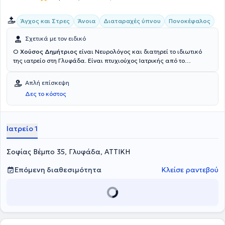
Άγχος και Στρες
Άνοια
Διαταραχές ύπνου
Πονοκέφαλος
Σχετικά με τον ειδικό
Ο
Χούσος Δημήτριος
είναι Νευρολόγος και διατηρεί το ιδιωτικό
της ιατρείο στη Γλυφάδα. Είναι πτυχιούχος Ιατρικής από το
Universita Degli Studi di Bari Facolta di Medicina e Chirurgia της
Ιταλίας και κάτοχος μεταπτυχιακού τίτλου (MSc) στην Προαγωγή
Απλή επίσκεψη
Ψυχικής Υγείας και Πρόληψη Ψυχιατρικών Διαταραχών της
Δες το κόστος
Ιατρικής Σχολής του Εθνικού και Καποδιστριακού Πανεπιστημίου
Αθηνών. Αξιοσημείωτη είναι και η εξειδίκευσή του γιατρού στην
άνοια, στις αγγειακές εγκεφαλικές παθήσεις, στις διαταραχές
μνήμης, στην επιληψία, στις διαταραχές του ύπνου, στην
Ιατρείο 1
κεφαλαλγία και στις κινητικές διαταραχές.
Σοφίας Βέμπο 35, Γλυφάδα, ΑΤΤΙΚΗ
Επόμενη διαθεσιμότητα
Κλείσε ραντεβού