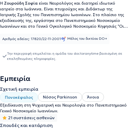
Η
Ζουρούδη Σοφία
είναι Νευρολόγος και διατηρεί ιδιωτικό
ιατρείο στα Ιωάννινα. Είναι πτυχιούχος και Διδάκτωρ της
Ιατρικής Σχολής του Πανεπιστημίου Ιωαννίνων. Στο πλαίσιο της
εξειδίκευσής της, εργάστηκε στο Πανεπιστημιακό Νοσοκομείο
Ιωαννίνων και στο Γενικό Ογκολογικό Νοσοκομείο Κηφησιάς "Οι
Άγιοι Ανάργυροι". Διατελεί επιστημονικά υπεύθυνη του
Νευρολογικού Ιατρείου στο πολυιατρείο "Ιατρική Ηπείρου", ενώ
Μέλος του δικτύου DO+
Αριθμός αδείας: 17820/22-11-2001
εργάζεται και ως ωρομίσθια εκπαιδευτικός στο ΤΕΕ Ιωαννίνων
του ΟΑΕΔ και στο ΙΕΚ Ιωαννίνων. Τέλος, η ιατρός έχει στο
Την περιγραφή επιμελείται η ομάδα του doctoranytime βασισμένη σε
ενεργητικό της δημοσιεύσεις σε επιστημονικά περιοδικά, ενώ στο
επαληθευμένες πληροφορίες.
πλαίσιο της αέναης εξέλιξης της ως επιστήμονας, έχει
παρακολουθήσει πληθώρα επιστημονικών συνεδρίων και
σεμιναρίων.
Εμπειρία
Σχετική εμπειρία
Νόσος Parkinson
Άνοια
Πονοκέφαλος
Εξειδίκευση στη Ψυχιατρική και Νευρολογία στο Πανεπιστημιακό
Γενικό Νοσοκομείο Ιωαννίνων.
21 συστάσεις ασθενών
Σπουδές και κατάρτιση