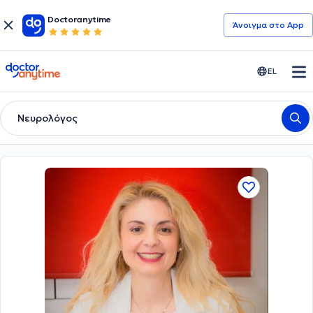
Doctoranytime
Άνοιγμα στο App
doctoranytime
EL
Νευρολόγος