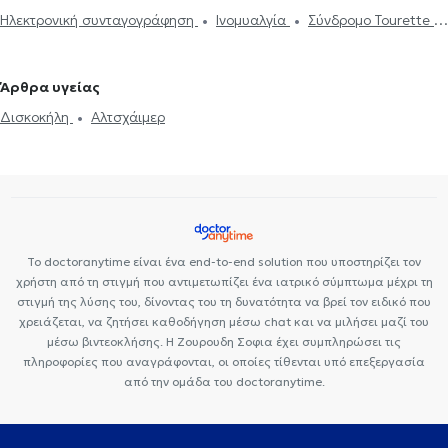
Ηλεκτρονική συνταγογράφηση
Ινομυαλγία
Σύνδρομο Tourette
Περιφερική νευροπάθεια
Νευραλγία τριδύμου
Ημικρανία
Νόσος Πάρκινσον
Εγκεφαλογράφημα
Ηλεκτρομυογράφημα
Άρθρα υγείας
Μελέτη Ύπνου
Διαταραχές ύπνου
Πάρκινσον
Αλτσχάιμερ
Δισκοκήλη
Αλτσχάιμερ
Botox για νευρολογικές παθήσεις
Πονοκέφαλος
Σκλήρυνση
κατά πλάκας
Άνοια
Δίπλωμα Οδήγησης
Άγχος και Στρες
Επιληψία
Το doctoranytime είναι ένα end-to-end solution που υποστηρίζει τον
χρήστη από τη στιγμή που αντιμετωπίζει ένα ιατρικό σύμπτωμα μέχρι τη
στιγμή της λύσης του, δίνοντας του τη δυνατότητα να βρεί τον ειδικό που
χρειάζεται, να ζητήσει καθοδήγηση μέσω chat και να μιλήσει μαζί του
μέσω βιντεοκλήσης. Η Ζουρουδη Σοφια έχει συμπληρώσει τις
πληροφορίες που αναγράφονται, οι οποίες τίθενται υπό επεξεργασία
από την ομάδα του doctoranytime.