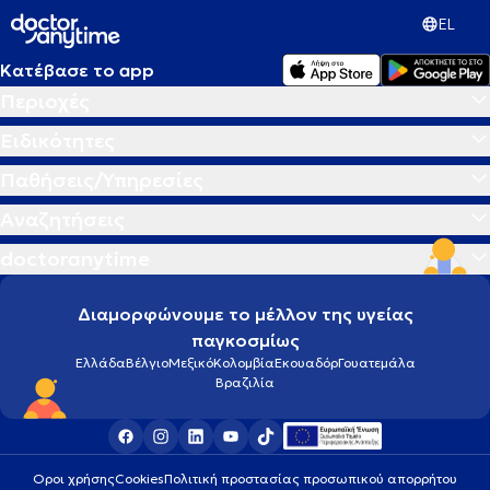
EL
Κατέβασε το app
Περιοχές
Ειδικότητες
Παθήσεις/Υπηρεσίες
Αναζητήσεις
doctoranytime
Διαμορφώνουμε το μέλλον της υγείας
παγκοσμίως
Ελλάδα
Βέλγιο
Μεξικό
Κολομβία
Εκουαδόρ
Γουατεμάλα
Βραζιλία
Οροι χρήσης
Cookies
Πολιτική προστασίας προσωπικού απορρήτου