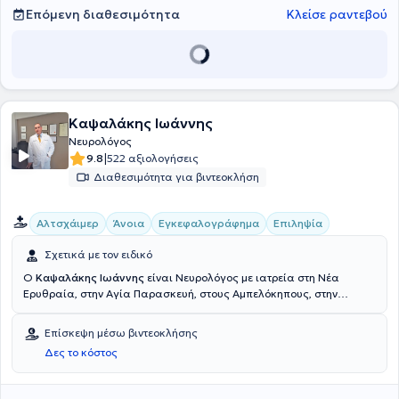
Επόμενη διαθεσιμότητα
Κλείσε ραντεβού
Καψαλάκης Ιωάννης
Νευρολόγος
|
9.8
522 αξιολογήσεις
Διαθεσιμότητα για βιντεοκλήση
Αλτσχάιμερ
Άνοια
Εγκεφαλογράφημα
Επιληψία
Σχετικά με τον ειδικό
O
Καψαλάκης Ιωάννης
είναι Νευρολόγος με ιατρεία στη Νέα
Ερυθραία, στην Αγία Παρασκευή, στους Αμπελόκηπους, στην
Αργυρούπολη και στη Λάρισα. Έχει μετεκπαιδευθεί στην Αμερική,
κατέχει πτυχίο από την Ιατρική Σχολή του Εθνικού και
Επίσκεψη μέσω βιντεοκλήσης
Καποδιστριακού Πανεπιστημίου Αθηνών και είναι εξειδικευμένος
Δες το κόστος
στη Νευρολογία στο Γενικό Νοσοκομείο Αθηνών "Γ. Γεννηματάς". Ο
γιατρός διαθέτει ιδιαίτερη εμπειρία στο ηλεκτροεγκεφαλογράφημα
με χαρτογράφηση και στην αντιμετώπιση περιστατικών άνοιας,