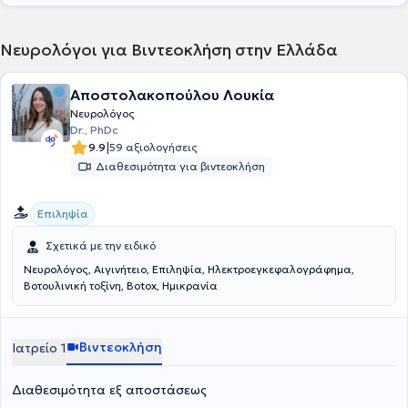
Νευροανοσολογίας και του General Medical Council.
Νευρολόγοι για Βιντεοκλήση στην Ελλάδα
Αποστολακοπούλου Λουκία
Νευρολόγος
Dr., PhDc
|
9.9
59 αξιολογήσεις
Διαθεσιμότητα για βιντεοκλήση
Επιληψία
Σχετικά με την ειδικό
Νευρολόγος, Αιγινήτειο, Επιληψία, Ηλεκτροεγκεφαλογράφημα,
Bοτουλινική τοξίνη, Botox, Ημικρανία
Βιντεοκλήση
Ιατρείο 1
Διαθεσιμότητα εξ αποστάσεως