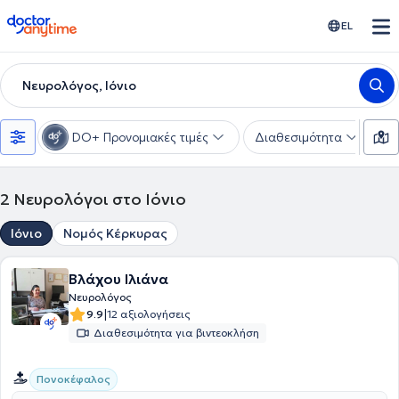
doctoranytime
EL
Νευρολόγος, Ιόνιο
DO+ Προνομιακές τιμές
Διαθεσιμότητα
Υ
2
Νευρολόγοι στο Ιόνιο
Ιόνιο
Νομός Κέρκυρας
Βλάχου Ιλιάνα
Νευρολόγος
|
9.9
12 αξιολογήσεις
Διαθεσιμότητα για βιντεοκλήση
Πονοκέφαλος