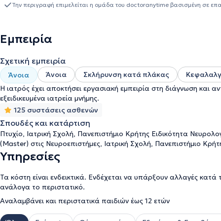
στο νησί. Ειδικεύεται στην αντιμετώπιση ασθενών με ημικρανία, τη
Την περιγραφή επιμελείται η ομάδα του doctoranytime βασισμένη σε επ
εγκεφαλικά επεισόδια και τον ιδιοπαθή τρόμο. Στο επίκεντρο της 
θεραπείας, ανάλογα με τις ιδιαίτερες ανάγκες αυτού. Το ιατρε
για τη διερεύνηση και αντιμετώπιση ασθενών με επιληψία, λιποθυ
Εμπειρία
Κοτζαμάνη είναι συγγραφέας σε διεθνή επιστημονικά νευρολογικά
μοριακής βιολογίας και νευροχημείας, αλλά και ομιλήτρια σε Νευ
Σχετική εμπειρία
Άνοια
Σκλήρυνση κατά πλάκας
Κεφαλαλγ
Άνοια
Η ιατρός έχει αποκτήσει εργασιακή εμπειρία στη διάγνωση και αν
εξειδικευμένα ιατρεία μνήμης.
125 συστάσεις ασθενών
Σπουδές και κατάρτιση
Πτυχίο, Ιατρική Σχολή, Πανεπιστήμιο Κρήτης Ειδικότητα Νευρολ
(Master) στις Νευροεπιστήμες, Ιατρική Σχολή, Πανεπιστήμιο Κρήτ
Υπηρεσίες
Τα κόστη είναι ενδεικτικά. Ενδέχεται να υπάρξουν αλλαγές κατά 
ανάλογα το περιστατικό.
Αναλαμβάνει και περιστατικά παιδιών έως 12 ετών