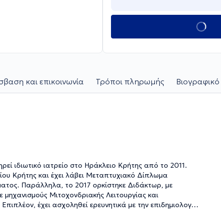
βαση και επικοινωνία
Τρόποι πληρωμής
Βιογραφικό
ρεί ιδιωτικό ιατρείο στο Ηράκλειο Κρήτης από το 2011.
μίου Κρήτης και έχει λάβει Μεταπτυχιακό Δίπλωμα
ύματος. Παράλληλα, το 2017 ορκίστηκε Διδάκτωρ, με
ε μηχανισμούς Μιτοχονδριακής Λειτουργίας και
Επιπλέον, έχει ασχοληθεί ερευνητικά με την επιδημιολογία
υ σχετίζονται με την αύξηση της συχνότητας της νόσου