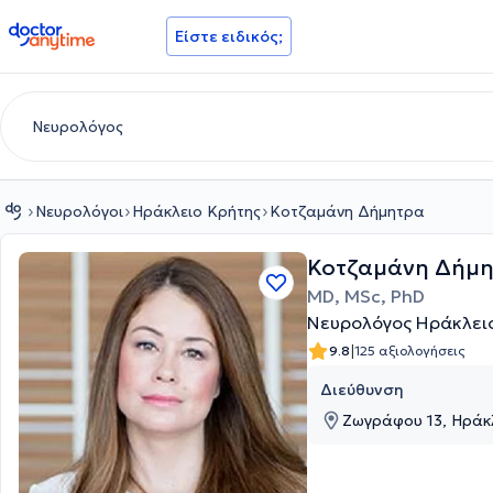
doctoranytime
Είστε ειδικός;
Νευρολόγοι
Ηράκλειο Κρήτης
Κοτζαμάνη Δήμητρα
Κοτζαμάνη Δήμ
MD, MSc, PhD
Νευρολόγος Ηράκλει
|
9.8
125 αξιολογήσεις
Διεύθυνση
Ζωγράφου 13, Ηράκλ