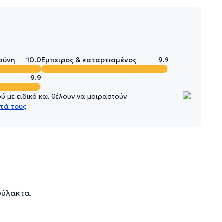
σύνη
10.0
Έμπειρος & καταρτισμένος
9.9
9.9
 με ειδικό και θέλουν να μοιραστούν
τά τους
φύλακτα.