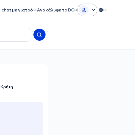
e chat με γιατρό
Ανακάλυψε το DO+
EL
 Κρήτη