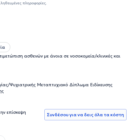
 νόσο Alzheimer, την επιληψία, τους ιλίγγους, τα αγγειακά
αληθευμένες πληροφορίες.
δουλειάς της είναι ο ασθενής και η εξατομίκευση της
ίο διαθέτει σύγχρονη μονάδα Ηλεκτροεγκεφαλογραφήματος
μικά επεισόδια και διαταραχές μνήμης. Τέλος, η κα
 περιοδικά, καθώς και σε περιοδικά που άπτονται της
ρολογικά Συνέδρια και ιατρικές εκδηλώσεις.
ία
τιμετώπιση ασθενών με άνοια σε νοσοκομεία/κλινικές και
ογίας/Ψυχιατρικής Μεταπτυχιακό Δίπλωμα Ειδίκευσης
ης
την επίσκεψη
Συνδέσου για να δεις όλα τα κόστη