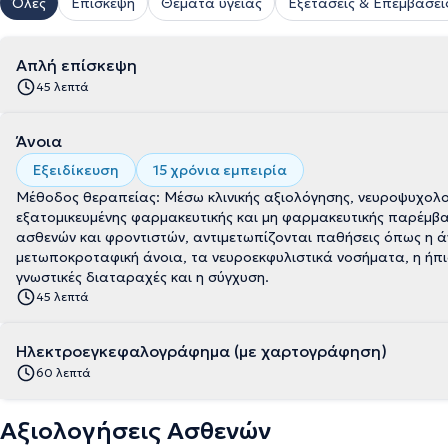
Όλες
Επίσκεψη
Θέματα υγείας
Εξετάσεις & Επεμβάσει
Απλή επίσκεψη
45 λεπτά
Άνοια
Εξειδίκευση
15 χρόνια εμπειρία
Μέθοδος θεραπείας: Μέσω κλινικής αξιολόγησης, νευροψυχολ
εξατομικευμένης φαρμακευτικής και μη φαρμακευτικής παρέμβα
ασθενών και φροντιστών, αντιμετωπίζονται παθήσεις όπως η άνο
μετωποκροταφική άνοια, τα νευροεκφυλιστικά νοσήματα, η ήπια
γνωστικές διαταραχές και η σύγχυση.
45 λεπτά
Ηλεκτροεγκεφαλογράφημα (με χαρτογράφηση)
60 λεπτά
Αξιολογήσεις Ασθενών