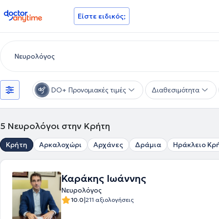
doctoranytime
Είστε ειδικός;
DO+ Προνομιακές τιμές
Διαθεσιμότητα
5
Νευρολόγοι στην Κρήτη
Κρήτη
Αρκαλοχώρι
Αρχάνες
Δράμια
Ηράκλειο Κρ
Καράκης Ιωάννης
Νευρολόγος
|
10.0
211 αξιολογήσεις