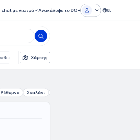
e chat με γιατρό
Ανακάλυψε το DO+
EL
σθετα φίλτρα
Χάρτης
Γλώσσες
Ασφαλιστικές εταιρείες
Ρέθυμνο
Σκαλάνι
Σούδα
Χανιά
Χερσόνησος