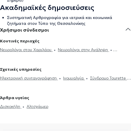
Σήμερα)
Ακαδημαϊκές δημοσιεύσεις
Συστηματική Αρθρογραφία για ιατρικά και κοινωνικά
ζητήματα στον Τύπο της Θεσσαλονίκης
Χρήσιμοι σύνδεσμοι
Κοντινές περιοχές
Νευρολόγοι στου Χαριλάου
Νευρολόγοι στην Ανάληψη
Νευρολόγοι στην Καλαμαριά
Σχετικές υπηρεσίες
Ηλεκτρονική συνταγογράφηση
Ινομυαλγία
Σύνδρομο Tourette
Περιφερική νευροπάθεια
Νευραλγία τριδύμου
Ημικρανία
Νόσος Πάρκινσον
Εγκεφαλογράφημα
Ηλεκτρομυογράφημα
Άρθρα υγείας
Μελέτη Ύπνου
Διαταραχές ύπνου
Πάρκινσον
Αλτσχάιμερ
Δισκοκήλη
Αλτσχάιμερ
Botox για νευρολογικές παθήσεις
Πονοκέφαλος
Σκλήρυνση
κατά πλάκας
Άνοια
Δίπλωμα Οδήγησης
Άγχος και Στρες
Επιληψία