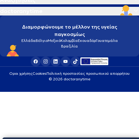
doctoranytime
Διαμορφώνουμε το μέλλον της υγείας
παγκοσμίως
Ελλάδα
Βέλγιο
Μεξικό
Κολομβία
Εκουαδόρ
Γουατεμάλα
Βραζιλία
Οροι χρήσης
Cookies
Πολιτική προστασίας προσωπικού απορρήτου
© 2026 doctoranytime