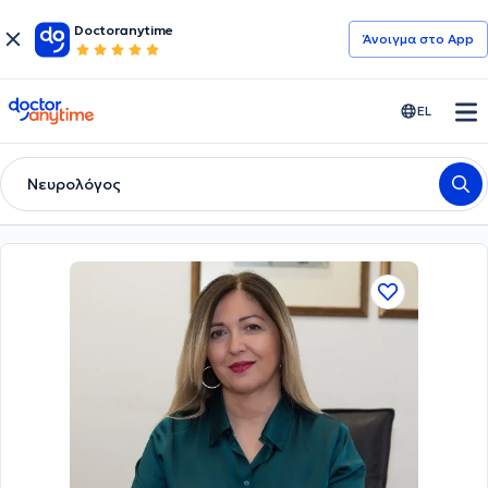
Doctoranytime
Άνοιγμα στο App
doctoranytime
EL
Νευρολόγος