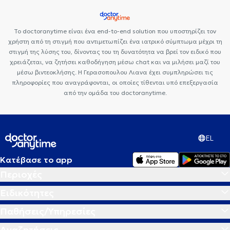
Το doctoranytime είναι ένα end-to-end solution που υποστηρίζει τον
χρήστη από τη στιγμή που αντιμετωπίζει ένα ιατρικό σύμπτωμα μέχρι τη
στιγμή της λύσης του, δίνοντας του τη δυνατότητα να βρεί τον ειδικό που
χρειάζεται, να ζητήσει καθοδήγηση μέσω chat και να μιλήσει μαζί του
μέσω βιντεοκλήσης. Η Γερασοπουλου Λιανα έχει συμπληρώσει τις
πληροφορίες που αναγράφονται, οι οποίες τίθενται υπό επεξεργασία
από την ομάδα του doctoranytime.
EL
Κατέβασε το app
Περιοχές
Ειδικότητες
Παθήσεις/Υπηρεσίες
Αναζητήσεις