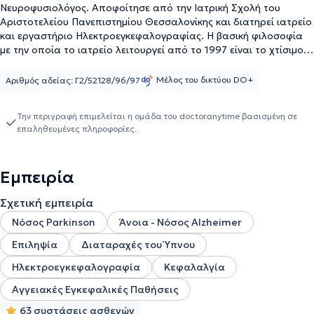
Νευροφυσιολόγος. Αποφοίτησε από την Ιατρική Σχολή του
Αριστοτελείου Πανεπιστημίου Θεσσαλονίκης και διατηρεί ιατρείο
και εργαστήριο Ηλεκτροεγκεφαλογραφίας. H βασική φιλοσοφία
με την οποία το ιατρείο λειτουργεί από το 1997 είναι το χτίσιμο
θεραπευτικής συμμαχίας μεταξύ της γιατρού και του ασθενή ο
οποίος, αφού ενημερωθεί αναλυτικά, ειλικρινά και σε βάθος,
Μέλος του δικτύου DO+
Αριθμός αδείας: Γ2/52128/96/97
ενθαρρύνεται να συμμετέχει στον θεραπευτικό σχεδιασμό με
στόχο όχι μόνο την απαλλαγή από τα συμπτώματα που τον
Την περιγραφή επιμελείται η ομάδα του doctoranytime βασισμένη σε
έφεραν στο ιατρείο αλλά τη συνολική βελτίωση της
επαληθευμένες πληροφορίες.
λειτουργικότητας και της ποιότητας της ζωής του. Είναι
εθελόντρια στους Γιατρούς του Κόσμου με προσφορά υπηρεσιών
τόσο σε εβδομαδιαία βάση, όσο και με συμμετοχή σε ιατρικές
Εμπειρία
αποστολές εντός και εκτός Ελλάδας. Επίσης αθρογραφεί
συστηματικά για ιατρικά και κοινωνικά ζητήματα στον Τύπο της
Σχετική εμπειρία
Θεσσαλονίκης.
Νόσος Parkinson
Άνοια - Νόσος Alzheimer
Επιληψία
Διαταραχές του Ύπνου
Ηλεκτροεγκεφαλογραφία
Κεφαλαλγία
Αγγειακές Εγκεφαλικές Παθήσεις
63 συστάσεις ασθενών