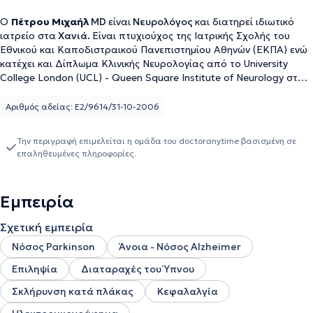
Ο
Πέτρου Μιχαήλ
MD
είναι
Νευρολόγος
και διατηρεί ιδιωτικό
ιατρείο στα
Χανιά.
Είναι πτυχιούχος της Ιατρικής Σχολής του
Εθνικού και Καποδιστραικού Πανεπιστημίου Αθηνών (ΕΚΠΑ) ενώ
κατέχει και Δίπλωμα Κλινικής Νευρολογίας από το University
College London (UCL) - Queen Square Institute of Neurology στο
Ηνωμένο Βασίλειο.Έκτοτε έχει εργαστεί - συνεργαστεί σε
δημόσιες και ιδιωτικές δομές αποκτώντας πολύτιμη εμπειρία ως
Αριθμός αδείας: E2/9614/31-10-2006
Νευρολόγος. Ενδεικτικά αξίζει να αναφερθούν δομές όπως το
Γενικό Νοσοκομείο Αθηνών «Γεώργιος Γεννήματας» και το
Την περιγραφή επιμελείται η ομάδα του doctoranytime βασισμένη σε
Νοσοκομείο Παίδων «Αγία Σοφία». Επιπλέον, από το 2017 έως
επαληθευμένες πληροφορίες.
και το 2023 διετέλεσε Επιμελητής Νευρολογίας - Υπεύθυνος
Εργαστηρίου Ηλεκτροφυσιολογίας στο Γενικό Νοσοκομείο
Χανίων.
Εμπειρία
Σχετική εμπειρία
Νόσος Parkinson
Άνοια - Νόσος Alzheimer
Επιληψία
Διαταραχές του Ύπνου
Σκλήρυνση κατά πλάκας
Κεφαλαλγία