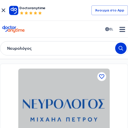
Doctoranytime
Άνοιγμα στο App
doctoranytime
EL
Νευρολόγος