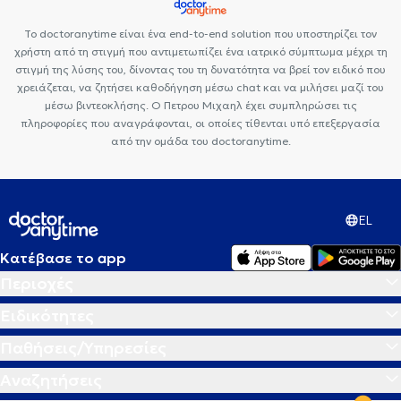
Το doctoranytime είναι ένα end-to-end solution που υποστηρίζει τον
χρήστη από τη στιγμή που αντιμετωπίζει ένα ιατρικό σύμπτωμα μέχρι τη
στιγμή της λύσης του, δίνοντας του τη δυνατότητα να βρεί τον ειδικό που
χρειάζεται, να ζητήσει καθοδήγηση μέσω chat και να μιλήσει μαζί του
μέσω βιντεοκλήσης. Ο Πετρου Μιχαηλ έχει συμπληρώσει τις
πληροφορίες που αναγράφονται, οι οποίες τίθενται υπό επεξεργασία
από την ομάδα του doctoranytime.
EL
Κατέβασε το app
Περιοχές
Ειδικότητες
Παθήσεις/Υπηρεσίες
Αναζητήσεις