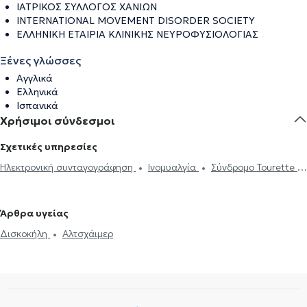
ΙΑΤΡΙΚΟΣ ΣΥΛΛΟΓΟΣ ΧΑΝΙΩΝ
INTERNATIONAL MOVEMENT DISORDER SOCIETY
ΕΛΛΗΝΙΚΗ ΕΤΑΙΡΙΑ ΚΛΙΝΙΚΗΣ ΝΕΥΡΟΦΥΣΙΟΛΟΓΙΑΣ
Ξένες γλώσσες
Αγγλικά
Ελληνικά
Ισπανικά
Χρήσιμοι σύνδεσμοι
Σχετικές υπηρεσίες
Ηλεκτρονική συνταγογράφηση
Ινομυαλγία
Σύνδρομο Tourette
Περιφερική νευροπάθεια
Νευραλγία τριδύμου
Ημικρανία
Νόσος Πάρκινσον
Εγκεφαλογράφημα
Ηλεκτρομυογράφημα
Άρθρα υγείας
Μελέτη Ύπνου
Διαταραχές ύπνου
Πάρκινσον
Αλτσχάιμερ
Δισκοκήλη
Αλτσχάιμερ
Botox για νευρολογικές παθήσεις
Πονοκέφαλος
Σκλήρυνση
κατά πλάκας
Άνοια
Δίπλωμα Οδήγησης
Άγχος και Στρες
Επιληψία