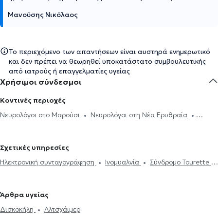
Μανούσης Νικόλαος
Το περιεχόμενο των απαντήσεων είναι αυστηρά ενημερωτικό
και δεν πρέπει να θεωρηθεί υποκατάστατο συμβουλευτικής
από ιατρούς ή επαγγελματίες υγείας
Χρήσιμοι σύνδεσμοι
Κοντινές περιοχές
Νευρολόγοι στο Μαρούσι
Νευρολόγοι στη Νέα Ερυθραία
Νευρολόγοι στο Νέο Ηράκλειο
Νευρολόγοι στα Μελίσσια
Νευρολόγοι στην Αγία Παρασκευή
Νευρολόγοι στον Χολαργό
Σχετικές υπηρεσίες
Νευρολόγοι στη Νέα Φιλαδέλφεια
Νευρολόγοι στις Αχαρνές
Ηλεκτρονική συνταγογράφηση
Ινομυαλγία
Σύνδρομο Tourette
Νευρολόγοι στο Νέο Ψυχικό
Νευρολόγοι στο Γαλάτσι
Περιφερική νευροπάθεια
Νευραλγία τριδύμου
Ημικρανία
Νευρολόγοι στο Καματερό
Νευρολόγοι στα Άνω Πατήσια
Νόσος Πάρκινσον
Εγκεφαλογράφημα
Ηλεκτρομυογράφημα
Νευρολόγοι στους Αμπελόκηπους
Νευρολόγοι στην Αθήνα
Άρθρα υγείας
Μελέτη Ύπνου
Διαταραχές ύπνου
Πάρκινσον
Αλτσχάιμερ
Νευρολόγοι στην Παλλήνη
Νευρολόγοι στο Ίλιον
Νευρολόγοι
Δισκοκήλη
Αλτσχάιμερ
Botox για νευρολογικές παθήσεις
Πονοκέφαλος
Σκλήρυνση
στα Γλυκά Νερά
Νευρολόγοι στην Πλατεία Μαβίλη
Νευρολόγοι