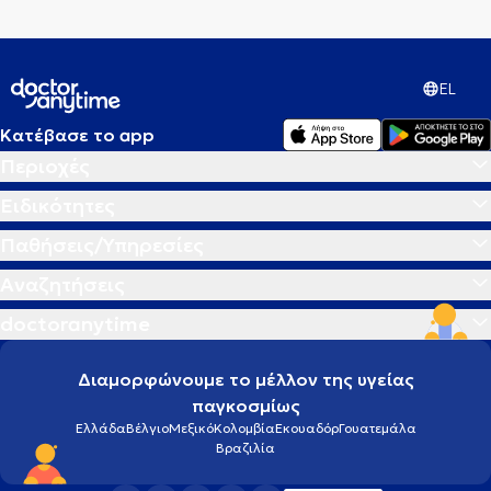
EL
Κατέβασε το app
Περιοχές
Ειδικότητες
Παθήσεις/Υπηρεσίες
Αναζητήσεις
doctoranytime
Διαμορφώνουμε το μέλλον της υγείας
παγκοσμίως
Ελλάδα
Βέλγιο
Μεξικό
Κολομβία
Εκουαδόρ
Γουατεμάλα
Βραζιλία