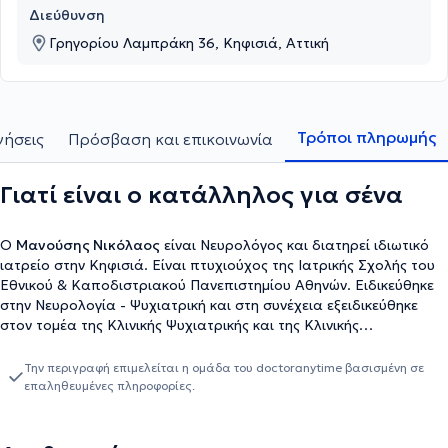
Διεύθυνση
Γρηγορίου Λαμπράκη 36, Κηφισιά, Αττική
Τρόποι πληρωμής
γήσεις
Πρόσβαση και επικοινωνία
Γιατί είναι ο κατάλληλος για σένα
Ο
Μανούσης Νικόλαος
είναι Νευρολόγος και διατηρεί ιδιωτικό
ιατρείο στην Κηφισιά. Είναι πτυχιούχος της Ιατρικής Σχολής του
Εθνικού & Καποδιστριακού Πανεπιστημίου Αθηνών. Ειδικεύθηκε
στην Νευρολογία - Ψυχιατρική και στη συνέχεια εξειδικεύθηκε
στον τομέα της Κλινικής Ψυχιατρικής και της Κλινικής
Ψυχοφαρμακολογίας. Η μακρά και ευρεία κλινική ψυχιατρική
εμπειρία, του έχει δώσει την ευκαιρία στην αντιμετώπιση των
Την περιγραφή επιμελείται η ομάδα του doctoranytime βασισμένη σε
αγχωδών, συναισθηματικών, ψυχωσικών και του αλκοολισμού ως
επαληθευμένες πληροφορίες.
και άλλων διαταραχών. Έχει ασχοληθεί, πλην της διαγνωστικής
και θεραπευτικής αντιμετώπισης των ψυχωσικών και
συναισθηματικών διαταραχών (μονοπολική κατάθλιψη, διπολική