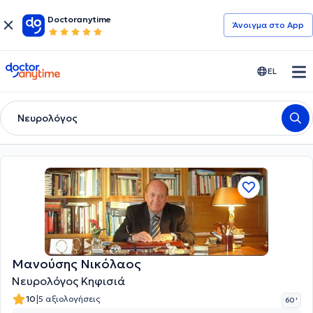
Doctoranytime
Άνοιγμα στο App
doctoranytime
EL
Νευρολόγος
Μανούσης Νικόλαος
Νευρολόγος Κηφισιά
|
10
5 αξιολογήσεις
60 '