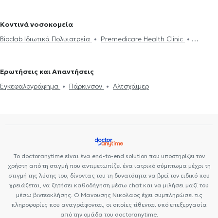
κατά πλάκας
Άνοια
Δίπλωμα Οδήγησης
Άγχος και Στρες
στα Ιλίσια
Νευρολόγοι στου Ζωγράφου
Επιληψία
Κοντινά νοσοκομεία
Bioclab Ιδιωτικά Πολυιατρεία
Premedicare Health Clinic
Premedicare health clinic
Ιάζω
Center NT-CardioMetabolics
Ερωτήσεις και Απαντήσεις
Εγκεφαλογράφημα
Πάρκινσον
Αλτσχάιμερ
Το doctoranytime είναι ένα end-to-end solution που υποστηρίζει τον
χρήστη από τη στιγμή που αντιμετωπίζει ένα ιατρικό σύμπτωμα μέχρι τη
στιγμή της λύσης του, δίνοντας του τη δυνατότητα να βρεί τον ειδικό που
χρειάζεται, να ζητήσει καθοδήγηση μέσω chat και να μιλήσει μαζί του
μέσω βιντεοκλήσης. Ο Μανουσης Νικολαος έχει συμπληρώσει τις
πληροφορίες που αναγράφονται, οι οποίες τίθενται υπό επεξεργασία
από την ομάδα του doctoranytime.