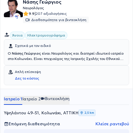
Νάσης Γεώργιος
Νευρολόγος
|
9.9
207 αξιολογήσεις
Διαθεσιμότητα για βιντεοκλήση
Άνοια
Ηλεκτρομυογράφημα
Σχετικά με τον ειδικό
Ο
Νάσης Γεώργιος
είναι Νευρολόγος και διατηρεί ιδιωτικό ιατρείο
στο Κολωνάκι. Είναι πτυχιούχος της Ιατρικής Σχολής του Εθνικού
και Καποδιστριακού Πανεπιστημίου Αθηνών και έχει ειδικευθεί
στην Ψυχιατρική στο Ψυχιατρικό Νοσοκομείο Αττικής. Η άσκηση και
Απλή επίσκεψη
η ολοκλήρωση της ειδικότητας του ιατρού πραγματοποιήθηκε στη
Δες το κόστος
Νευρολογική Κλινική του Νοσηλευτικού Ιδρύματος Μετοχικού
Ταμείου Στρατού (ΝΙΜΤΣ). Σήμερα είναι Επιστημονικός Υπεύθυνος
του
Νευρολογικού
τμήματος στη Κεντρική Κλινική Αθηνών
και της
Μονάδας
Ψυχικής Υγείας γαι ασθενείς με άνοια τελικού σταδίου
Βιντεοκλήση
Ιατρείο 1
Ιατρείο 2
ΙΝΙΜΑ
Μεγάρων
. Είναι μέλος της Ελληνικής Νευρολογικής Εταιρείας
και του Ιατρικού Συλλόγου Αθηνών. Τέλος, στο ιατρείο
αντιμετωπίζονται πληθώρα παθήσεων, όπως κεφαλαλγίες - ζάλη,
Υψηλάντου 49-51, Κολωνάκι, ΑΤΤΙΚΗ
2,5 km
ίλιγγος, αγγειακά εγκεφαλικά επεισόδια, άνοια και Νόσος
Alzheimer.
Επόμενη διαθεσιμότητα
Κλείσε ραντεβού