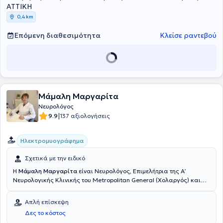
ενώ έχει συμμετάσχει και στην εκπόνηση ιατρικών εργασιών.
ΑΤΤΙΚΗ
0,4 km
Επόμενη διαθεσιμότητα
Κλείσε ραντεβού
Μάμαλη Μαργαρίτα
Νευρολόγος
|
9.9
137 αξιολογήσεις
Ηλεκτρομυογράφημα
Σχετικά με την ειδικό
Η
Μάμαλη Μαργαρίτα
είναι Νευρολόγος, Επιμελήτρια της Α’
Νευρολογικής Κλινικής του Metropolitan General (Χολαργός) και
διατηρεί ιδιωτικό ιατρείο στην περιοχή του Ζωγράφου. Είναι
πτυχιούχος Ιατρικής του Εθνικού και Καποδιστριακού
Απλή επίσκεψη
Πανεπιστημίου Αθηνών και κατέχει μεταπτυχιακό τίτλο από την ίδια
Δες το κόστος
σχολή. Ειδικεύτηκε στη Νευρολογική Κλινική του Γενικού