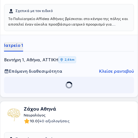
Σχετικά με τον ειδικό
Το Πολυϊατρείο Affidea Αθήνας βρίσκεται στο κέντρο της πόλης και
αποτελεί έναν εύκολα προσβάσιμο ιατρικό προορισμό για
κατοίκους και εργαζομένους της Αθήνας. Συνδυάζει εξειδικευμένες
ιατρικές ειδικότητες με υψηλές διαγνωστικές δυνατότητες,
παρέχοντας ολοκληρωμένη φροντίδα με ανθρώπινη προσέγγιση.
Ιατρείο 1
Βεντήρη 1, Αθήνα, ΑΤΤΙΚΗ
2,6 km
Επόμενη διαθεσιμότητα
Κλείσε ραντεβού
Ζάχου Αθηνά
Νευρολόγος
|
10.0
40 αξιολογήσεις