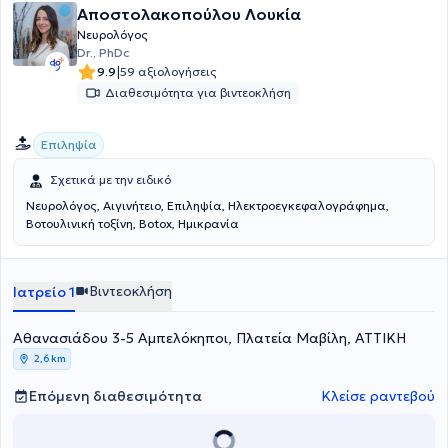
Αποστολακοπούλου Λουκία
Νευρολόγος
Dr., PhDc
|
9.9
59 αξιολογήσεις
Διαθεσιμότητα για βιντεοκλήση
Επιληψία
Σχετικά με την ειδικό
Νευρολόγος, Αιγινήτειο, Επιληψία, Ηλεκτροεγκεφαλογράφημα,
Bοτουλινική τοξίνη, Botox, Ημικρανία
Βιντεοκλήση
Ιατρείο 1
Αθανασιάδου 3-5 Αμπελόκηποι, Πλατεία Μαβίλη, ΑΤΤΙΚΗ
2,6 km
Επόμενη διαθεσιμότητα
Κλείσε ραντεβού