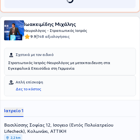
Θεράπων ιατρός στο Νοσοκομείο "Υγεία". Τέλος, ο γιατρός είναι
μέλος της Ελληνικής Νευρολογικής Εταιρείας, της Πανελλήνιας
Ένωσης κατά της Επιληψίας, αλλά και της American Academy of
Neurology.
Ιωακειμίδης Μιχάλης
Νευρολόγος - Στρατιωτικός Ιατρός
|
9.9
148 αξιολογήσεις
Σχετικά με τον ειδικό
Στρατιωτικός Ιατρός-Νευρολόγος με μετεκπαιδευση στα
Εγκεφαλικά Επεισόδια στη Γερμανία
Απλή επίσκεψη
Δες το κόστος
Ιατρείο 1
Βασιλίσσης Σοφίας 12, Ισογειο (Εντός Πολυϊατρείου
Lifecheck), Κολωνάκι, ΑΤΤΙΚΗ
2,2 km