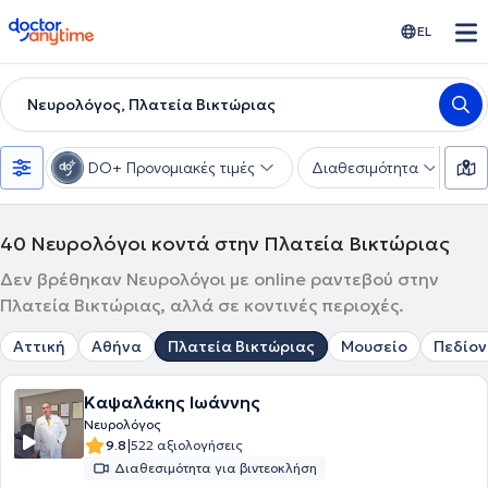
doctoranytime
EL
Νευρολόγος, Πλατεία Βικτώριας
DO+ Προνομιακές τιμές
Διαθεσιμότητα
Υ
40
Νευρολόγοι κοντά στην Πλατεία Βικτώριας
Δεν βρέθηκαν Νευρολόγοι με online ραντεβού στην
Πλατεία Βικτώριας, αλλά σε κοντινές περιοχές.
Αττική
Αθήνα
Πλατεία Βικτώριας
Μουσείο
Πεδίον
Καψαλάκης Ιωάννης
Νευρολόγος
|
9.8
522 αξιολογήσεις
Διαθεσιμότητα για βιντεοκλήση