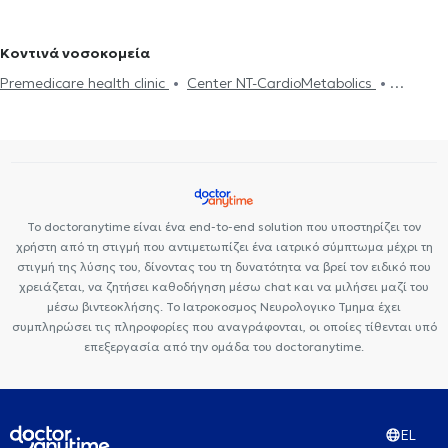
κατά πλάκας
Άνοια
Δίπλωμα Οδήγησης
Άγχος και Στρες
στο Παλαιό Φάληρο
Επιληψία
Κοντινά νοσοκομεία
Premedicare health clinic
Center NT-CardioMetabolics
Premedicare Health Clinic
Ιάζω
Bioclab Ιδιωτικά Πολυιατρεία
Το doctoranytime είναι ένα end-to-end solution που υποστηρίζει τον
χρήστη από τη στιγμή που αντιμετωπίζει ένα ιατρικό σύμπτωμα μέχρι τη
στιγμή της λύσης του, δίνοντας του τη δυνατότητα να βρεί τον ειδικό που
χρειάζεται, να ζητήσει καθοδήγηση μέσω chat και να μιλήσει μαζί του
μέσω βιντεοκλήσης. Το Ιατροκοσμος Νευρολογικο Τμημα έχει
συμπληρώσει τις πληροφορίες που αναγράφονται, οι οποίες τίθενται υπό
επεξεργασία από την ομάδα του doctoranytime.
EL