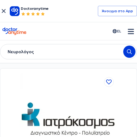
Doctoranytime
Άνοιγμα στο App
doctoranytime
EL
Νευρολόγος