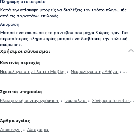
Πληρωμή στο ιατρείο
Κατά την επίσκεψη μπορείς να διαλέξεις τον τρόπο πληρωμής
από τις παραπάνω επιλογές.
Ακύρωση
Μπορείς να ακυρώσεις το ραντεβού σου μέχρι 3 ώρες πριν. Για
περισσότερες πληροφορίες μπορείς να διαβάσεις την
πολιτική
ακύρωσης
.
Χρήσιμοι σύνδεσμοι
Κοντινές περιοχές
Νευρολόγοι στην Πλατεία Μαβίλη
Νευρολόγοι στην Αθήνα
Νευρολόγοι στα Ιλίσια
Νευρολόγοι στο Κολωνάκι
Νευρολόγοι
στο Πεδίον του Άρεως
Νευρολόγοι στου Ζωγράφου
Νευρολόγοι
Σχετικές υπηρεσίες
στο Γαλάτσι
Νευρολόγοι στο Νέο Ψυχικό
Νευρολόγοι στα Άνω
Ηλεκτρονική συνταγογράφηση
Ινομυαλγία
Σύνδρομο Tourette
Πατήσια
Νευρολόγοι στα Πετράλωνα
Νευρολόγοι στον Χολαργό
Περιφερική νευροπάθεια
Νευραλγία τριδύμου
Ημικρανία
Νευρολόγοι στη Νέα Φιλαδέλφεια
Νευρολόγοι στο Περιστέρι
Νόσος Πάρκινσον
Εγκεφαλογράφημα
Ηλεκτρομυογράφημα
Νευρολόγοι στη Νέα Σμύρνη
Νευρολόγοι στο Μαρούσι
Άρθρα υγείας
Μελέτη Ύπνου
Διαταραχές ύπνου
Πάρκινσον
Αλτσχάιμερ
Νευρολόγοι στην Καλλιθέα
Νευρολόγοι στην Αγία Παρασκευή
Δισκοκήλη
Αλτσχάιμερ
Botox για νευρολογικές παθήσεις
Πονοκέφαλος
Σκλήρυνση
Νευρολόγοι στο Νέο Ηράκλειο
Νευρολόγοι στο Ίλιον
Νευρολόγοι