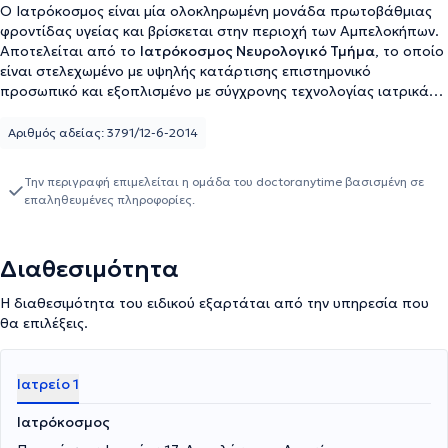
Ο Ιατρόκοσμος είναι μία ολοκληρωμένη μονάδα πρωτοβάθμιας
φροντίδας υγείας και βρίσκεται στην περιοχή των Αμπελοκήπων.
Αποτελείται από το
Ιατρόκοσμος Νευρολογικό Τμήμα
, το οποίο
είναι στελεχωμένο με υψηλής κατάρτισης επιστημονικό
προσωπικό και εξοπλισμένο με σύγχρονης τεχνολογίας ιατρικά
μηχανήματα. Σκοπός του κέντρου είναι να καταφέρει να δώσει τη
λύση που ο κάθε ασθενής θα επιθυμούσε, δηλαδή διάγνωση έως
Αριθμός αδείας: 3791/12-6-2014
και θεραπεία, οικονομικά, αξιόπιστα και με τις απαραίτητες μόνο
εξετάσεις. Στόχος είναι καλύψει με ολοκληρωμένες λύσεις τις
Την περιγραφή επιμελείται η ομάδα του doctoranytime βασισμένη σε
ανάγκες υγείας κάθε οικογένειας, κάθε ασφαλισμένου ή
επαληθευμένες πληροφορίες.
ανασφάλιστου οποιασδήποτε ηλικίας. Στη φιλοσοφία τους
συμπεριλαμβάνονται τρεις βασικές αρχές, φιλική εξυπηρέτηση -
υψηλή ποιότητα εξετάσεων - οικονομικές τιμές. Τέλος, με γνώμονα
Διαθεσιμότητα
πάντα την ασφάλεια του ασθενή, αναλάβουν την ευθύνη για την
υγεία του από την αρχή μέχρι το τέλος, δηλαδή από τη διάγνωση
Η διαθεσιμότητα του ειδικού εξαρτάται από την υπηρεσία που
μέχρι και τη θεραπεία.
θα επιλέξεις.
Ιατρείο 1
Ιατρόκοσμος