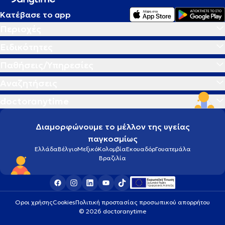
Κατέβασε το app
Περιοχές
Ειδικότητες
Παθήσεις/Υπηρεσίες
Αναζητήσεις
doctoranytime
Διαμορφώνουμε το μέλλον της υγείας
παγκοσμίως
Ελλάδα
Βέλγιο
Μεξικό
Κολομβία
Εκουαδόρ
Γουατεμάλα
Βραζιλία
Οροι χρήσης
Cookies
Πολιτική προστασίας προσωπικού απορρήτου
© 2026 doctoranytime