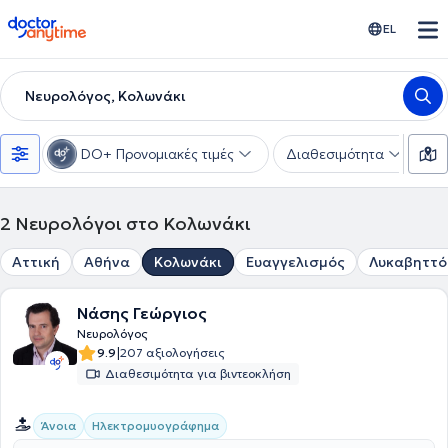
doctoranytime
EL
Νευρολόγος, Κολωνάκι
DO+ Προνομιακές τιμές
Διαθεσιμότητα
Υ
2
Νευρολόγοι στο Κολωνάκι
Αττική
Αθήνα
Κολωνάκι
Ευαγγελισμός
Λυκαβηττό
Νάσης Γεώργιος
Νευρολόγος
|
9.9
207 αξιολογήσεις
Διαθεσιμότητα για βιντεοκλήση
Άνοια
Ηλεκτρομυογράφημα