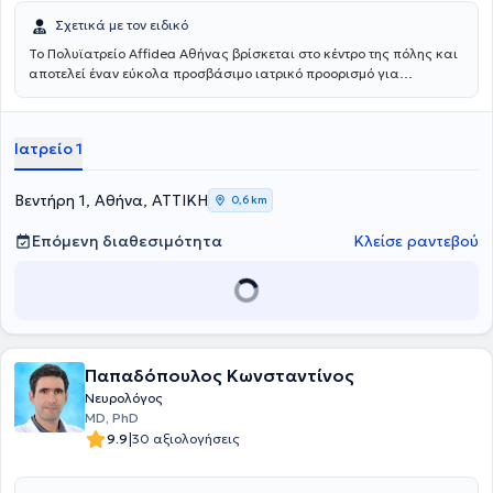
Σχετικά με τον ειδικό
Το Πολυϊατρείο Affidea Αθήνας βρίσκεται στο κέντρο της πόλης και
αποτελεί έναν εύκολα προσβάσιμο ιατρικό προορισμό για
κατοίκους και εργαζομένους της Αθήνας. Συνδυάζει εξειδικευμένες
ιατρικές ειδικότητες με υψηλές διαγνωστικές δυνατότητες,
παρέχοντας ολοκληρωμένη φροντίδα με ανθρώπινη προσέγγιση.
Ιατρείο 1
Βεντήρη 1, Αθήνα, ΑΤΤΙΚΗ
0,6 km
Επόμενη διαθεσιμότητα
Κλείσε ραντεβού
Παπαδόπουλος Κωνσταντίνος
Νευρολόγος
MD, PhD
|
9.9
30 αξιολογήσεις