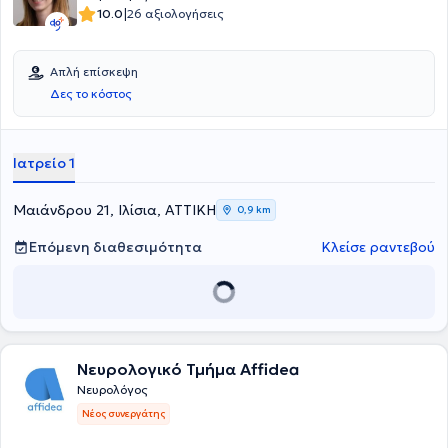
Ιατρικού Συλλόγου Αθηνών, της Ελληνικής Νευρολογικής Εταιρείας,
|
10.0
26 αξιολογήσεις
της European Stroke Organisation, της Ελληνικής Εταιρείας
Αγγειακών Εγκεφαλικών Νόσων και της Ελληνικής Εταιρείας
Παρηγορητικής και Συμπτωματικής Φροντίδας Καρκινοπαθών και
Απλή επίσκεψη
μη ασθενών.
Δες το κόστος
Ιατρείο 1
Μαιάνδρου 21, Ιλίσια, ΑΤΤΙΚΗ
0,9 km
Επόμενη διαθεσιμότητα
Κλείσε ραντεβού
Νευρολογικό Τμήμα Affidea
Νευρολόγος
Νέος συνεργάτης