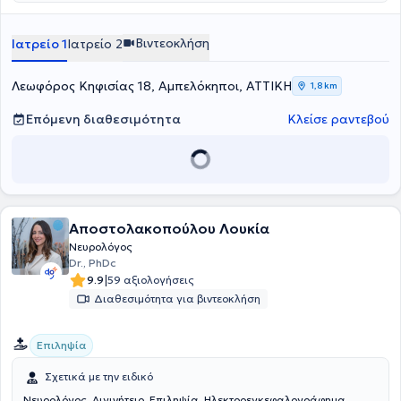
Βιντεοκλήση
Ιατρείο 1
Ιατρείο 2
Λεωφόρος Κηφισίας 18, Αμπελόκηποι, ΑΤΤΙΚΗ
1,8 km
Επόμενη διαθεσιμότητα
Κλείσε ραντεβού
Αποστολακοπούλου Λουκία
Νευρολόγος
Dr., PhDc
|
9.9
59 αξιολογήσεις
Διαθεσιμότητα για βιντεοκλήση
Επιληψία
Σχετικά με την ειδικό
Νευρολόγος, Αιγινήτειο, Επιληψία, Ηλεκτροεγκεφαλογράφημα,