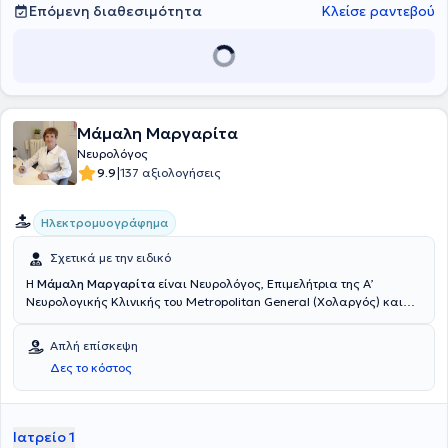
Επόμενη διαθεσιμότητα
Κλείσε ραντεβού
Μάμαλη Μαργαρίτα
Νευρολόγος
|
9.9
137 αξιολογήσεις
Ηλεκτρομυογράφημα
Σχετικά με την ειδικό
Η
Μάμαλη Μαργαρίτα
είναι Νευρολόγος, Επιμελήτρια της Α’
Νευρολογικής Κλινικής του Metropolitan General (Χολαργός) και
διατηρεί ιδιωτικό ιατρείο στην περιοχή του Ζωγράφου. Είναι
πτυχιούχος Ιατρικής του Εθνικού και Καποδιστριακού
Απλή επίσκεψη
Πανεπιστημίου Αθηνών και κατέχει μεταπτυχιακό τίτλο από την ίδια
Δες το κόστος
σχολή. Ειδικεύτηκε στη Νευρολογική Κλινική του Γενικού
Νοσοκομείου Αθηνών «Ο Ευαγγελισμός», ενώ ως υπότροφος της
Ελληνικής Νευρολογικής Εταιρείας, μετεκπαιδεύτηκε στην
ηλεκτρονευρομυογραφία, στην Α’ Πανεπιστημιακή Νευρολογική
Ιατρείο 1
Κλινική Αθηνών του Νοσοκομείου "Αιγινήτειο". Υπήρξε ιδρυτικό