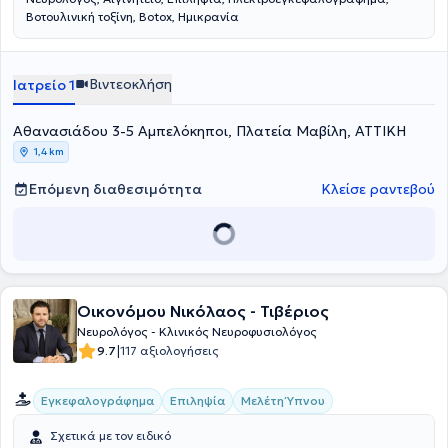
Bοτουλινική τοξίνη, Botox, Ημικρανία
Βιντεοκλήση
Ιατρείο 1
Αθανασιάδου 3-5 Αμπελόκηποι, Πλατεία Μαβίλη, ΑΤΤΙΚΗ
1,4 km
Επόμενη διαθεσιμότητα
Κλείσε ραντεβού
Οικονόμου Νικόλαος - Τιβέριος
Νευρολόγος - Κλινικός Νευροφυσιολόγος
|
9.7
117 αξιολογήσεις
Εγκεφαλογράφημα
Επιληψία
Μελέτη Ύπνου
Σχετικά με τον ειδικό