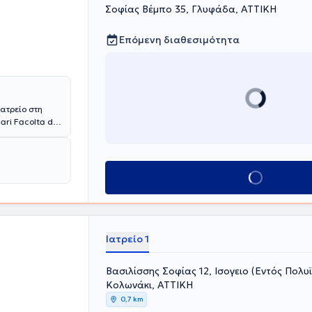
Σοφίας Βέμπο 35, Γλυφάδα, ΑΤΤΙΚΗ
Επόμενη διαθεσιμότητα
ιατρείο στη
(MSc) στην
ς Ιατρικής
σημείωτη είναι
ές παθήσεις,
Κλείσε ραντεβού
στην
Ιατρείο 1
Βασιλίσσης Σοφίας 12, Ισογειο (Εντός Πολυϊ
Κολωνάκι, ΑΤΤΙΚΗ
0,7 km