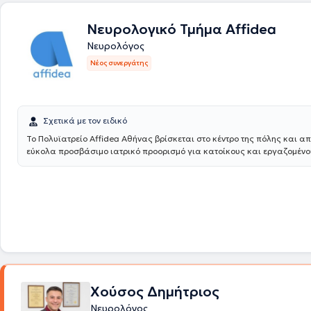
ετών. Κατά τη διάρκεια της ειδικότητας εκπαιδεύτηκε στη διαγνωστικ
και θεραπευτική αντιμετώπιση των νοσηλευόμενων ασθενών της Νευ
Νευρολογικό Τμήμα Affidea
Κλινικής, στην αντιμετώπιση επειγόντων νευρολογικών περιστατικών 
Νευρολόγος
Επειγόντων Περιστατικών του Νοσοκομείου, στη λειτουργία Τακτικού 
Νευρολογικού Ιατρείου και παρακολούθηση ασθενών με χρόνιες νευρ
Νέος συνεργάτης
νόσους, στη λειτουργία Νευροφυσιολογικού Εργαστηρίου (Ηλεκτροεγ
ηλεκτρομυογράφημα, προκλητά δυναμικά) και στις παρακλινικές εξετ
διασυνδετική. Επίσης, στα πλαίσια της ειδικότητας, εκπαιδεύτηκε στη
Κλινική για 9 μήνες καθώς και στη Ψυχιατρική Κλινική οπότε και ήρθε
διαγνωστική αξιολόγηση και θεραπευτική αντιμετώπιση ασθενών με
Σχετικά με τον ειδικό
διάθεσης, διαταραχές προσωπικότητας, διαταραχές προσαρμογής, 
Το Πολυϊατρείο Affidea Αθήνας βρίσκεται στο κέντρο της πόλης και απ
διαταραχές και διαταραχές από χρήση ουσιών. Κατά τη διάρκεια της
εύκολα προσβάσιμο ιατρικό προορισμό για κατοίκους και εργαζομένο
επαγγελματικής της πορείας, το εκπαιδευτικό της κομμάτι συνεχίστηκ
Συνδυάζει εξειδικευμένες ιατρικές ειδικότητες με υψηλές διαγνωστικέ
σεμινάρια και συνέδρια σε τομείς της νευρολογίας όπως σκλήρυνση 
παρέχοντας ολοκληρωμένη φροντίδα με ανθρώπινη προσέγγιση.
κεφαλαλγία, νευροφυσιολογία κ.α. Το 2015 ξεκίνησε το προσωπικό της
χώρο της Ψυχοθεραπείας, ενώ ταυτόχρονα εκπαιδεύτηκε ως Σύμβουλ
Υγείας στο Κέντρο Εφαρμοσμένης Ψυχοθεραπείας και Συμβουλευτικής
συγκεκριμένο πρόγραμμα, εκτός από την προσωπική ατομική και ομαδ
ψυχοθεραπεία, περιλαμβάνει Αρχές Ψυχοδυναμικής, CBT, Gestalt και
Συμβουλευτικής. Συνέχισε την εκπαίδευσή της ως Γνωσιακή -Συμπεριφορική (CBT)
Ψυχοθεραπεύτρια στο ίδιο κέντρο
καθώς και τις σπουδές της στην Ψυχολογία στο
Ιταλικό Πανεπιστήμιο eCAMPUS UNIVERSITA .
Τέλος, ασχολήθηκε και μ
διδασκαλία ιατρικών μαθημάτων στον τομέα των ιατρικών - παραϊα
Χούσος Δημήτριος
επαγγελμάτων σε Ιδιωτικό ΙΕΚ.
Νευρολόγος