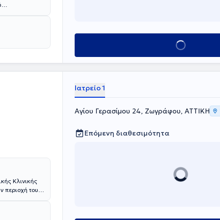
ύ
τρικό
ιατρού
τος Μετοχικού
Νευρολογικού
Κλείσε ραντεβού
είας γαι
 Ελληνικής
ο ιατρείο
γγος, αγγειακά
Ιατρείο 1
Αγίου Γερασίμου 24, Ζωγράφου, ΑΤΤΙΚΗ
Επόμενη διαθεσιμότητα
ικής Κλινικής
ην περιοχή του
ύ
χολή.
ν «Ο