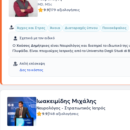
MD, MSc
|
9.9
179 αξιολογήσεις
Άγχος και Στρες
Άνοια
Διαταραχές ύπνου
Πονοκέφαλος
Σχετικά με τον ειδικό
Ο
Χούσος Δημήτριος
είναι Νευρολόγος και διατηρεί το ιδιωτικό της 
Γλυφάδα. Είναι πτυχιούχος Ιατρικής από το Universita Degli Studi di Bari Facolta di
Medicina e Chirurgia της Ιταλίας και κάτοχος μεταπτυχιακού τίτλου 
Προαγωγή Ψυχικής Υγείας και Πρόληψη Ψυχιατρικών Διαταραχών τη
Απλή επίσκεψη
Σχολής του Εθνικού και Καποδιστριακού Πανεπιστημίου Αθηνών. Αξιο
Δες το κόστος
και η εξειδίκευσή του γιατρού στην άνοια, στις αγγειακές εγκεφαλικ
στις διαταραχές μνήμης, στην επιληψία, στις διαταραχές του ύπνου, 
κεφαλαλγία και στις κινητικές διαταραχές.
Ιωακειμίδης Μιχάλης
Νευρολόγος - Στρατιωτικός Ιατρός
|
9.9
148 αξιολογήσεις