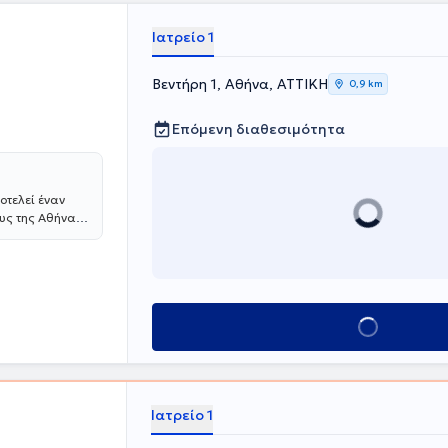
ή διερεύνηση
ρολογικής
Ιατρείο 1
στο Τμήμα
Εξωτερικού
Βεντήρη 1, Αθήνα, ΑΤΤΙΚΗ
ολογικές
0,9 km
κεφαλογράφημα,
άσεις/
Επόμενη διαθεσιμότητα
ν Α' Παθολογική
 σε επαφή με τη
 διαταραχές
ψυχωτικές
οτελεί έναν
υς της Αθήνας.
ε μέσα από
ς δυνατότητες,
κατά πλάκας,
 ταξίδι στον
ος Ψυχικής
.Το
ική
Κλείσε ραντεβού
 Συστημικής
ε τη
τρικών
Ιατρείο 1