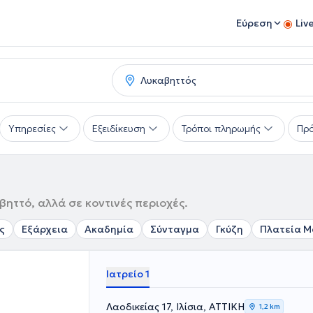
Εύρεση
Liv
Υπηρεσίες
Εξειδίκευση
Τρόποι πληρωμής
Πρό
ηττό, αλλά σε κοντινές περιοχές.
ς
Εξάρχεια
Ακαδημία
Σύνταγμα
Γκύζη
Πλατεία Μ
Ιατρείο 1
Λαοδικείας 17, Ιλίσια, ΑΤΤΙΚΗ
1,2 km