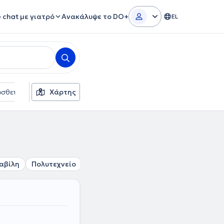
e chat με γιατρό
Ανακάλυψε το DO+
EL
σθετα φίλτρα
Χάρτης
Γλώσσες
Ασφαλιστικές εταιρείες
αβίλη
Πολυτεχνείο
Ομόνοια
Μουσείο
Πεδίον του Ά