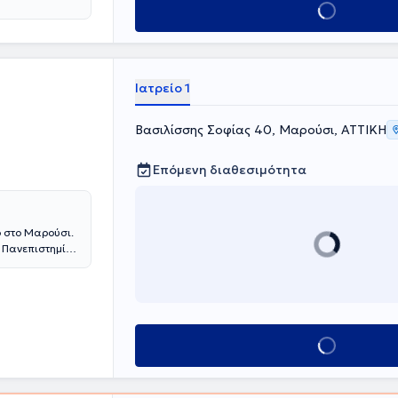
Κλείσε ραντεβού
Ιατρείο 1
Βασιλίσσης Σοφίας 40, Μαρούσι, ΑΤΤΙΚΗ
Επόμενη διαθεσιμότητα
ο στο Μαρούσι.
ύ Πανεπιστημίου
ς Σπουδών στην
τρός στο
και St George’s
ική του Γενικού
τρείου Μνήμης
Κλείσε ραντεβού
Νοητικών
είου
τρείου. Τα
άνοια και σε