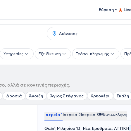
Εύρεση
Liv
Υπηρεσίες
Εξειδίκευση
Τρόποι πληρωμής
Πρό
ο, αλλά σε κοντινές περιοχές.
Δροσιά
Άνοιξη
Άγιος Στέφανος
Κρυονέρι
Εκάλη
Βιντεοκλήση
Ιατρείο 1
Ιατρείο 2
Ιατρείο 3
Θαλή Μιλησίου 13, Νέα Ερυθραία, ΑΤΤΙΚΗ