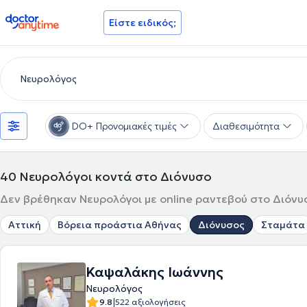
doctoranytime
Είστε ειδικός;
DO+ Προνομιακές τιμές
Διαθεσιμότητα
40
Νευρολόγοι κοντά στο Διόνυσο
Δεν βρέθηκαν Νευρολόγοι με online ραντεβού στο Διόνυσ
Αττική
Βόρεια προάστια Αθήνας
Διόνυσος
Σταμάτα
Καψαλάκης Ιωάννης
Νευρολόγος
|
9.8
522 αξιολογήσεις