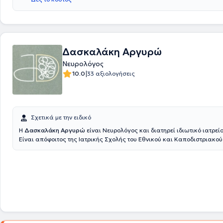
Δασκαλάκη Αργυρώ
Νευρολόγος
|
10.0
33 αξιολογήσεις
Σχετικά με την ειδικό
Η
Δασκαλάκη Αργυρώ
είναι Νευρολόγος και διατηρεί ιδιωτικό ιατρεί
Είναι απόφοιτος της Ιατρικής Σχολής του Εθνικού και Καποδιστριακο
Αθηνών και αριστούχος απόφοιτος του Μεταπτυχιακού Προγράμματο
«Κλινική Νευροψυχολογία», του ΕΚΠΑ. Εργάστηκε ως ειδικευόμενη για
Ηνωμένο Βασίλειο, στα νοσοκομεία Guy’s & St Thomas, King’s College 
του Λονδίνου, ενώ ολοκλήρωσε την ειδίκευσή της στη Νευρολογική Κλιν
Νοσοκομείου Αθηνών «ο Ευαγγελισμός». Υπήρξε ιδρυτικό μέλος του Ια
της Πολυκλινικής Αθηνών. Από το 2014 συμμετέχει στο Ειδικό Ιατρείο 
Διαταραχών στην Α’ Πανεπιστημιακή Νευρολογική Κλινική του Αιγινητ
Νοσοκομείου, ενώ από το 2020 διατελεί εξωτερικός Συνεργάτης του Ια
επιστημονικά και ερευνητικά της ενδιαφέροντα αφορούν κυρίως στην 