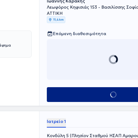
Ιωάννης Καράκης
ς Ένωσης κατά
Λεωφόρος Κηφισιάς 153 - Βασιλίσσης Σοφί
ΑΤΤΙΚΗ
11,4 km
Επόμενη διαθεσιμότητα
ράφημα
Κλείσε ραντεβού
Ιατρείο 1
Κονδύλη 5 (Πλησίον Σταθμού ΗΣΑΠ Αμαρου