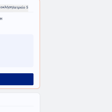
εοκλήση
Ιατρείο 5
ΚΗ