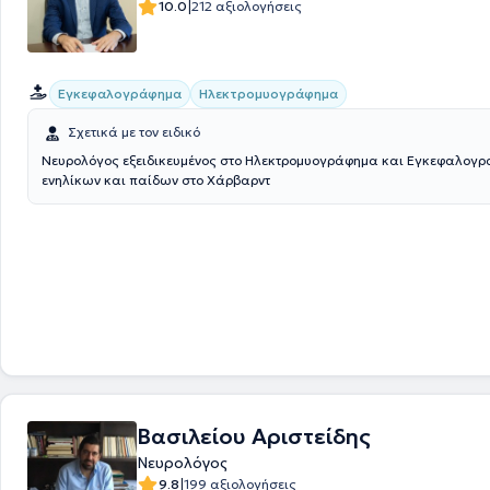
είναι μέλος της Ελληνικής Νευρολογικής Εταιρείας, της Πανελλήνια
|
10.0
212 αξιολογήσεις
της Επιληψίας, αλλά και της American Academy of Neurology.
Εγκεφαλογράφημα
Ηλεκτρομυογράφημα
Σχετικά με τον ειδικό
Νευρολόγος εξειδικευμένος στο Ηλεκτρομυογράφημα και Εγκεφαλογ
ενηλίκων και παίδων στο Χάρβαρντ
Βασιλείου Αριστείδης
Νευρολόγος
|
9.8
199 αξιολογήσεις