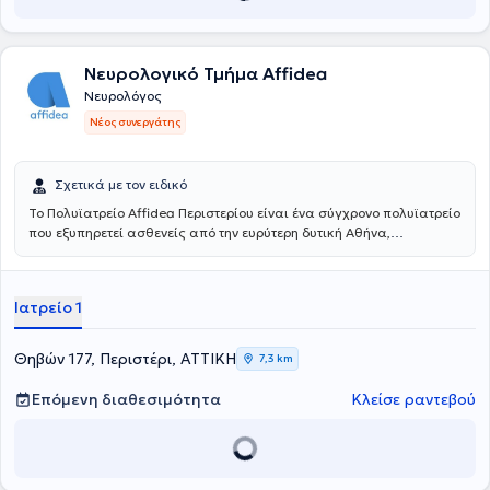
Νευρολογικό Τμήμα Affidea
Νευρολόγος
Νέος συνεργάτης
Σχετικά με τον ειδικό
Το Πολυϊατρείο Affidea Περιστερίου είναι ένα σύγχρονο πολυϊατρείο
που εξυπηρετεί ασθενείς από την ευρύτερη δυτική Αθήνα,
προσφέροντας ολοκληρωμένη πρωτοβάθμια και εξειδικευμένη
φροντίδα υγείας κάτω από μία οροφή. Με εξειδικευμένους ιατρούς
σε ένα πλατύ φάσμα ειδικοτήτων, το κέντρο καλύπτει τις ανάγκες
Ιατρείο 1
ολόκληρης της οικογένειας - από προληπτικούς ελέγχους έως
εξειδικευμένη διάγνωση και παρακολούθηση.
Θηβών 177, Περιστέρι, ΑΤΤΙΚΗ
7,3 km
Επόμενη διαθεσιμότητα
Κλείσε ραντεβού