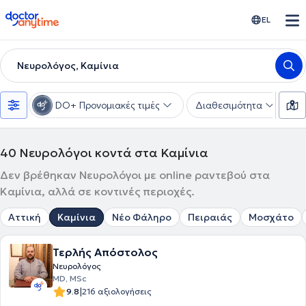
doctoranytime
EL
Νευρολόγος, Καμίνια
DO+ Προνομιακές τιμές
Διαθεσιμότητα
Υ
40
Νευρολόγοι κοντά στα Καμίνια
Δεν βρέθηκαν Νευρολόγοι με online ραντεβού στα
Καμίνια, αλλά σε κοντινές περιοχές.
Αττική
Καμίνια
Νέο Φάληρο
Πειραιάς
Μοσχάτο
Τερλής Απόστολος
Νευρολόγος
MD, MSc
|
9.8
216 αξιολογήσεις