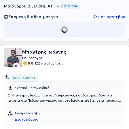
Μαιάνδρου 21, Ιλίσια, ΑΤΤΙΚΗ
8,9 km
Επόμενη διαθεσιμότητα
Κλείσε ραντεβού
Μπαγέρης Ιωάννης
Νευρολόγος
|
9.8
122 αξιολογήσεις
Πονοκέφαλος
Σχετικά με τον ειδικό
Ο
Μπαγέρης Ιωάννης
είναι Νευρολόγος και διατηρεί ιδιωτικά
ιατρεία στο Πεδίον του Άρεως και στο Ίλιον. Διαθέτει μεταπτυχιακή
ειδίκευση στον Βιοϊατρικό Βελονισμό και πτυχίο από την Ιατρική
Σχολή του Πανεπιστημίου Πατρών. Ολοκλήρωσε την ειδικότητά του
Απλή επίσκεψη
στην ψυχιατρική στο Γενικό Νοσοκομείο Ελευσίνας “Θριάσιο” και
Δες το κόστος
στη νευρολογία στο Γενικό Νοσοκομείο Αττικής “ΚΑΤ”, καθώς επίσης
και στη νευρολογία στο Γενικό Νοσοκομείο Αθηνών “Ο