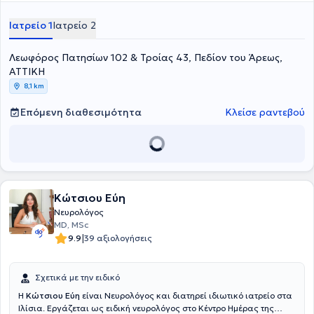
Ευαγγελισμός”. Εκεί, είχε την ευκαιρία να εκπαιδευτεί σε παθήσεις,
όπως αγγειακά εγκεφαλικά επεισόδια, άνοια, πάρκινσον,
Ιατρείο 1
Ιατρείο 2
επιληψία, σκλήρυνση κατά πλάκας, μυασθένεια, ημικρανία,
ίλιγγος, πολυνευροπάθειες και διαταραχές ύπνου. Τέλος, ο γιατρός
Λεωφόρος Πατησίων 102 & Τροίας 43, Πεδίον του Άρεως,
έχει λάβει μέρος σε πλήθος ιατρικών σεμιναρίων και συνεδρίων,
ενώ έχει συμμετάσχει και στην εκπόνηση ιατρικών εργασιών.
ΑΤΤΙΚΗ
8,1 km
Επόμενη διαθεσιμότητα
Κλείσε ραντεβού
Κώτσιου Εύη
Νευρολόγος
MD, MSc
|
9.9
39 αξιολογήσεις
Σχετικά με την ειδικό
Η
Κώτσιου Εύη
είναι Νευρολόγος και διατηρεί ιδιωτικό ιατρείο στα
Ιλίσια. Εργάζεται ως ειδική νευρολόγος στο Κέντρο Ημέρας της