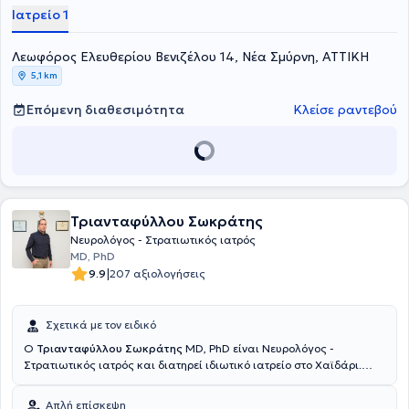
νοσοκομεία της Γαλλίας, της Ελβετίας και στην Α’ Πανεπιστημιακή
Ιατρείο 1
Νευρολογική Κλινική του Αιγινήτειου Νοσοκομείου. Στα ιδιαίτερα
επιστημονικά της ενδιαφέροντα συμπεριλαμβάνονται τα
Λεωφόρος Ελευθερίου Βενιζέλου 14, Νέα Σμύρνη, ΑΤΤΙΚΗ
νευροεκφυλιστικά νοσήματα και ειδικότερα η άνοια και οι νοητικές
διαταραχές, όπου και έχει ενεργό ερευνητικό ρόλο με δημοσιεύσεις,
5,1 km
συμμετοχές σε συνέδρια και κλινικές μελέτες.
Επόμενη διαθεσιμότητα
Κλείσε ραντεβού
Τριανταφύλλου Σωκράτης
Νευρολόγος - Στρατιωτικός ιατρός
MD, PhD
|
9.9
207 αξιολογήσεις
Σχετικά με τον ειδικό
Ο
Τριανταφύλλου Σωκράτης
MD, PhD είναι Νευρολόγος -
Στρατιωτικός ιατρός και διατηρεί ιδιωτικό ιατρείο στο Χαϊδάρι.
Είναι Διδάκτωρ της Ιατρικής Σχολής του Εθνικού και
Καποδιστριακού Πανεπιστημίου Αθηνών και απόφοιτος της
Απλή επίσκεψη