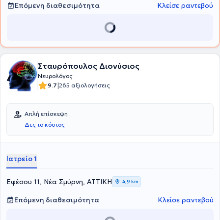
επιστημονικός συνεργάτης στη Νευρολογική Κλινική του Γενικού
Επόμενη διαθεσιμότητα
Κλείσε ραντεβού
Νοσοκομείου Αθηνών "Γ. Γεννηματάς" (2012) και στη
Νευροχειρουργική Κλινική του Πανεπιστημίου Θεσσαλίας και είναι
Θεράπων ιατρός στο Νοσοκομείο "Υγεία". Τέλος, ο γιατρός είναι
μέλος της Ελληνικής Νευρολογικής Εταιρείας, της Πανελλήνιας
Ένωσης κατά της Επιληψίας, αλλά και της American Academy of
Neurology.
Σταυρόπουλος Διονύσιος
Νευρολόγος
|
9.7
265 αξιολογήσεις
Απλή επίσκεψη
Δες το κόστος
Ιατρείο 1
Εφέσου 11, Νέα Σμύρνη, ΑΤΤΙΚΗ
4,9 km
Επόμενη διαθεσιμότητα
Κλείσε ραντεβού