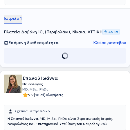
Ιατρείο 1
Πλατεία Δαβάκη 10, (Περιβολάκι), Νίκαια, ΑΤΤΙΚΗ
2,0 km
Επόμενη διαθεσιμότητα
Κλείσε ραντεβού
Σπανού Ιωάννα
Νευρολόγος
MD, MSc., PhDc
|
9.9
98 αξιολογήσεις
Σχετικά με την ειδικό
Η
Σπανού Ιωάννα
, MD, M.Sc., PhDc είναι Στρατιωτικός Ιατρός,
Νευρολόγος και Επιστημονικά Υπεύθυνη του Νευρολογικού
τμήματος του Πολυϊατρείου DOCTORHALL στην Καλλιθέα. Είναι