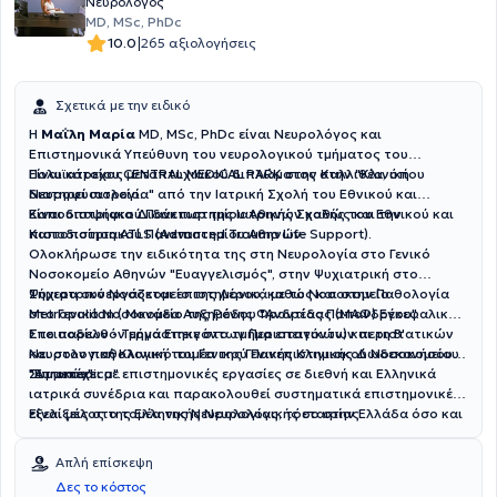
Νευρολόγος
MD, MSc, PhDc
|
10.0
265 αξιολογήσεις
Σχετικά με την ειδικό
Η
Μαΐλη Μαρία
MD, MSc, PhDc είναι Νευρολόγος και
Επιστημονικά Υπεύθυνη του νευρολογικού τμήματος του
Πολυϊατρείου CENTRAL MEDICAL PARK στην Καλλιθέα, όπου
Είναι κάτοχος μεταπτυχιακού διπλώματος στην "Κλινική
διατηρεί ιατρείο.
Νευροφυσιολογία" από την Ιατρική Σχολή του Εθνικού και
Καποδιστριακού Πανεπιστημίου Αθηνών καθώς και την
Είναι υποψήφια Διδάκτωρ της Ιατρικής Σχολής του Εθνικού και
πιστοποίηση ATLS (Advanced Trauma Life Support).
Καποδιστριακού Πανεπιστημίου Αθηνών.
Ολοκλήρωσε την ειδικότητα της στη Νευρολογία στο Γενικό
Νοσοκομείο Αθηνών "Ευαγγελισμός", στην Ψυχιατρική στο
Ψυχιατρικό Νοσοκομείο της Λέρου, καθώς και στην Παθολογία
Σήμερα συνεργάζεται επιστημονικά με το Νοσοκομείο
στο Γενικό Νοσοκομείο της Ρόδου "Ανδρέας Παπανδρέου".
Metropolitan ( Μονάδα Αυξημένης Φροντίδας (ΜΑΦ) Εγκεφαλικών
Επεισοδίων - Τμήμα Επειγόντων Περιστατικών) και τη Β'
Στο παρελθόν εργάστηκε στο τμήμα επειγόντων περιστατικών
Νευρολογική Κλινική του Γενικού Πανεπιστημιακού Νοσοκομείου
και στον παθολογικό τομέα της Γενικής Κλινικής Δωδεκανήσου
"Αττικόν".
"Euromedica".
Συμμετέχει με επιστημονικές εργασίες σε διεθνή και Ελληνικά
ιατρικά συνέδρια και παρακολουθεί συστηματικά επιστημονικές
εξελίξεις στο τομέα της Νευρολογίας, τόσο στην Ελλάδα όσο και
Είναι μέλος της Ελληνικής Νευρολογικής εταιρίας.
στο εξωτερικό.
Απλή επίσκεψη
Δες το κόστος