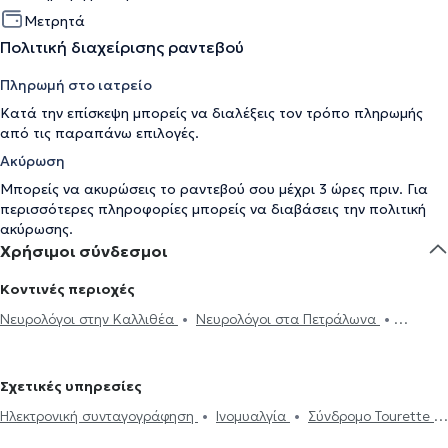
Μετρητά
Πολιτική διαχείρισης ραντεβού
Πληρωμή στο ιατρείο
Κατά την επίσκεψη μπορείς να διαλέξεις τον τρόπο πληρωμής
από τις παραπάνω επιλογές.
Ακύρωση
Μπορείς να ακυρώσεις το ραντεβού σου μέχρι 3 ώρες πριν. Για
περισσότερες πληροφορίες μπορείς να διαβάσεις την
πολιτική
ακύρωσης
.
Χρήσιμοι σύνδεσμοι
Κοντινές περιοχές
Νευρολόγοι στην Καλλιθέα
Νευρολόγοι στα Πετράλωνα
Νευρολόγοι στο Παλαιό Φάληρο
Νευρολόγοι στο Κολωνάκι
Νευρολόγοι στην Αθήνα
Νευρολόγοι στον Πειραιά
Νευρολόγοι
Σχετικές υπηρεσίες
στην Ηλιούπολη
Νευρολόγοι στα Ιλίσια
Νευρολόγοι στον Άλιμο
Ηλεκτρονική συνταγογράφηση
Ινομυαλγία
Σύνδρομο Tourette
Νευρολόγοι στους Αμπελόκηπους
Νευρολόγοι στου Ζωγράφου
Περιφερική νευροπάθεια
Νευραλγία τριδύμου
Ημικρανία
Νευρολόγοι στο Πεδίον του Άρεως
Νευρολόγοι στην Πλατεία