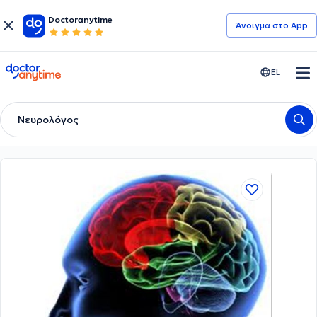
Doctoranytime
Άνοιγμα στο App
doctoranytime
EL
Νευρολόγος