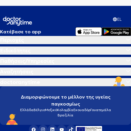
EL
Κατέβασε το app
Περιοχές
Ειδικότητες
Παθήσεις/Υπηρεσίες
Αναζητήσεις
doctoranytime
Διαμορφώνουμε το μέλλον της υγείας
παγκοσμίως
Ελλάδα
Βέλγιο
Μεξικό
Κολομβία
Εκουαδόρ
Γουατεμάλα
Βραζιλία