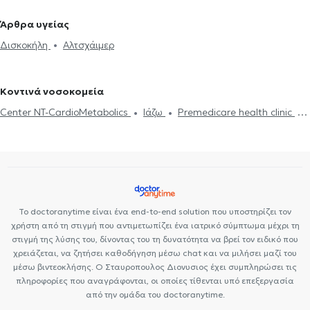
Νόσος Πάρκινσον
Εγκεφαλογράφημα
Ηλεκτρομυογράφημα
Μαβίλη
Νευρολόγοι στη Νίκαια
Νευρολόγοι στο Περιστέρι
Άρθρα υγείας
Μελέτη Ύπνου
Διαταραχές ύπνου
Πάρκινσον
Αλτσχάιμερ
Νευρολόγοι στα Άνω Πατήσια
Νευρολόγοι στο Γαλάτσι
Δισκοκήλη
Αλτσχάιμερ
Botox για νευρολογικές παθήσεις
Πονοκέφαλος
Σκλήρυνση
Νευρολόγοι στο Χαϊδάρι
Νευρολόγοι στο Νέο Ψυχικό
κατά πλάκας
Άνοια
Δίπλωμα Οδήγησης
Άγχος και Στρες
Νευρολόγοι στη Νέα Φιλαδέλφεια
Επιληψία
Κοντινά νοσοκομεία
Center NT-CardioMetabolics
Ιάζω
Premedicare health clinic
Premedicare Health Clinic
Bioclab Ιδιωτικά Πολυιατρεία
Το doctoranytime είναι ένα end-to-end solution που υποστηρίζει τον
χρήστη από τη στιγμή που αντιμετωπίζει ένα ιατρικό σύμπτωμα μέχρι τη
στιγμή της λύσης του, δίνοντας του τη δυνατότητα να βρεί τον ειδικό που
χρειάζεται, να ζητήσει καθοδήγηση μέσω chat και να μιλήσει μαζί του
μέσω βιντεοκλήσης. Ο Σταυροπουλος Διονυσιος έχει συμπληρώσει τις
πληροφορίες που αναγράφονται, οι οποίες τίθενται υπό επεξεργασία
από την ομάδα του doctoranytime.