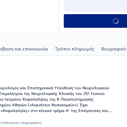
βαση και επικοινωνία
Τρόποι πληρωμής
Βιογραφικό
 Νευρολόγος και Επιστημονικά Υπεύθυνη του Νευρολογικού
ιμελήτρια της Νευρολογικής Κλινικής του 251 Γενικού
ού Ιατρείου Κεφαλαλγίας της Ά Πανεπιστημιακής
μίου Αθηνών («Αιγινήτειο Νοσοκομείο»). Έχει
«Κεφαλαλγίες» στο κλινικό τμήμα Α’ της Επείγουσας και
Ειδικό Ιατρείο Κεφαλαλγίας του Αιγινητείου Νοσοκομείου.
ι Καποδιστριακού Πανεπιστημίου Αθηνών (ΕΚΠΑ), με θέμα
αληθευμένες πληροφορίες.