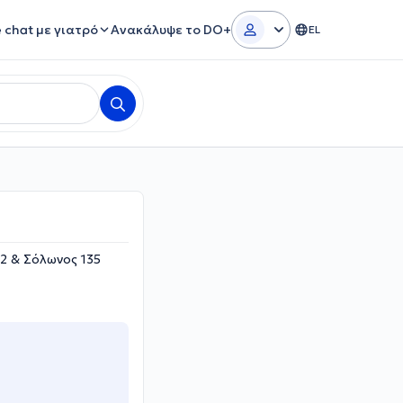
e chat με γιατρό
Ανακάλυψε το DO+
EL
42 & Σόλωνος 135