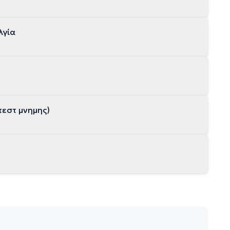
λγία
τεστ μνημης)