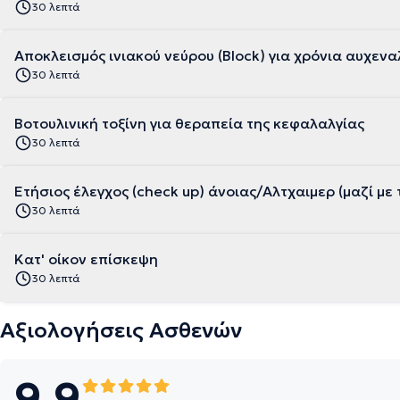
30 λεπτά
Αποκλεισμός ινιακού νεύρου (Block) για χρόνια αυχενα
30 λεπτά
Βοτουλινική τοξίνη για θεραπεία της κεφαλαλγίας
30 λεπτά
Ετήσιος έλεγχος (check up) άνοιας/Αλτχαιμερ (μαζί με 
30 λεπτά
Κατ' οίκον επίσκεψη
30 λεπτά
Αξιολογήσεις Ασθενών
9.9