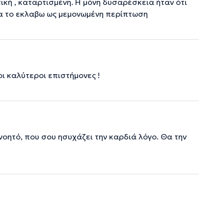
ική , καταρτισμένη. Η μόνη δυσαρέσκεια ήταν ότι
α το εκλαβω ως μεμονωμένη περίπτωση
οι καλύτεροι επιστήμονες !
οητό, που σου ησυχάζει την καρδιά λόγο. Θα την