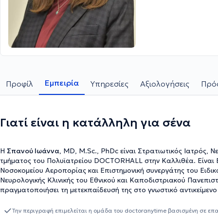
Εμπειρία
Προφίλ
Υπηρεσίες
Αξιολογήσεις
Πρόσ
Γιατί είναι η κατάλληλη για σένα
Η
Σπανού Ιωάννα
, MD, M.Sc., PhDc είναι Στρατιωτικός Ιατρός,
τμήματος του Πολυϊατρείου DOCTORHALL στην Καλλιθέα. Είναι Επ
Νοσοκομείου Αεροπορίας και Επιστημονική συνεργάτης του Ειδικ
Νευρολογικής Κλινικής του Εθνικού και Καποδιστριακού Πανεπιστη
πραγματοποιήσει τη μετεκπαίδευσή της στο γνωστικό αντικείμενο 
Γενικής Νευρολογίας του Αιγινητείου νοσοκομείου καθώς και στο 
Είναι υποψήφια διδάκτορας της Ιατρικής Σχολής του Εθνικού κα
Την περιγραφή επιμελείται η ομάδα του doctoranytime βασισμένη σε επ