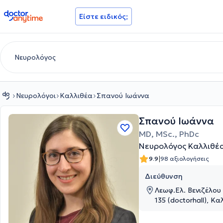
doctoranytime
Είστε ειδικός;
Νευρολόγοι
Καλλιθέα
Σπανού Ιωάννα
Σπανού Ιωάννα
MD, MSc., PhDc
Νευρολόγος Καλλιθέ
|
9.9
98 αξιολογήσεις
Διεύθυνση
Λεωφ.Ελ. Βενιζέλου
135 (doctorhall), Κα