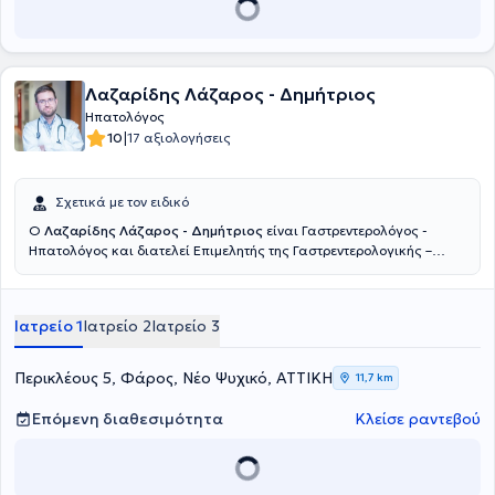
Λαζαρίδης Λάζαρος - Δημήτριος
Ηπατολόγος
|
10
17 αξιολογήσεις
Σχετικά με τον ειδικό
Ο
Λαζαρίδης Λάζαρος - Δημήτριος
είναι Γαστρεντερολόγος -
Ηπατολόγος και διατελεί Επιμελητής της Γαστρεντερολογικής –
Ηπατολογικής Κλινικής του Metropolitan General στο Χολαργό.
Παράλληλα, διατηρεί το ιδιωτικό του ιατρείο στο Φάρο του Νέου
Ψυχικού. Σπούδασε Ιατρική στο Εθνικό και Καποδιστριακό
Ιατρείο 1
Ιατρείο 2
Ιατρείο 3
Πανεπιστήμιο Αθηνών και Ειδικεύτηκε στην Γαστρεντερολογία -
Ηπατολογία στο Πανεπιστημιακό Γενικό Νοσοκομείο «Αττικόν».
Πέραν των εθνικών εξετάσεων για τη λήψη του τίτλου της
Περικλέους 5, Φάρος, Νέο Ψυχικό, ΑΤΤΙΚΗ
11,7 km
ειδικότητας Γαστρεντερολογίας, συμμετείχε στις εργασίες του 14ου
Σχολείου Ηπατολογίας της Ελληνικής Εταιρείας Μελέτης Ήπατος
Επόμενη διαθεσιμότητα
Κλείσε ραντεβού
και βραβεύτηκε μετά τη συμμετοχή του στις εξετάσεις.
Ανακηρύχθηκε Διδάκτορας της Ιατρικής Σχολής του Εθνικού και
Καποδιστριακού Πανεπιστημίου Αθηνών το 2017 με βαθμό
«Άριστα». Εκπόνησε τη Διδακτορική Διατριβή του στην Β’