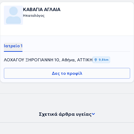
Εταιρίας Μελέτης Ήπατος και της Ελληνικής Ομάδας Μελέτης των
Ιδιοπαθών Φλεγμονωδών Νοσημάτων του Εντέρου. Στο ιατρείο της
ΚΑΒΑΓΙΑ ΑΓΛΑΙΑ
διαχειρίζεται περιστατικά όπως : γαστροοισοφαγική παλινδρόμηση
Ηπατολόγος
, διερεύνηση αναιμίας, κοιλιακό άλγος, σύνδρομο ευερέθιστου
εντέρου, έλεγχος για ελικοβακτηρίδιο του πυλωρού, λιπώδης
διήθηση ήπατος, αυτοάνοσα νοσήματα του ήπατος και του
παγκρέατος, ηωσινιφιλική οισαφαγίτιδα , νόσος Crohn και
Ελκώδης κολίτιδα, γαστρίτιδα, ηπατίτιδα, κίρρωση του ήπατος,
αιμορροΐδες και άλλα. Ταυτόχρονα, προγραμματίζει άμεσα μαζί με
Ιατρείο 1
τον ασθενή όποια ενδοσκοπική πράξη απαιτείται, μετά από
ενδελεχή ενημέρωση.
ΛΟΧΑΓΟΥ ΞΗΡΟΓΙΑΝΝΗ 10, Αθήνα, ΑΤΤΙΚΗ
9,8 km
Δες το προφίλ
Σχετικά άρθρα υγείας