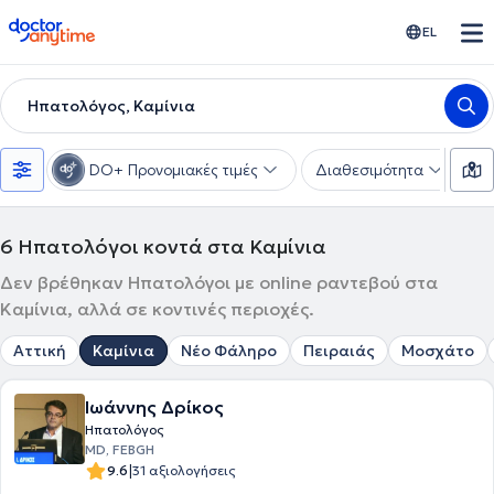
doctoranytime
EL
Ηπατολόγος, Καμίνια
DO+ Προνομιακές τιμές
Διαθεσιμότητα
Υ
6
Ηπατολόγοι κοντά στα Καμίνια
Δεν βρέθηκαν Ηπατολόγοι με online ραντεβού στα
Καμίνια, αλλά σε κοντινές περιοχές.
Αττική
Καμίνια
Νέο Φάληρο
Πειραιάς
Μοσχάτο
Ιωάννης Δρίκος
Ηπατολόγος
MD, FEBGH
|
9.6
31 αξιολογήσεις