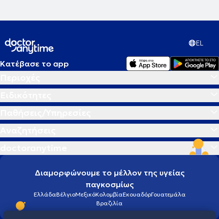
EL
Κατέβασε το app
Περιοχές
Ειδικότητες
Παθήσεις/Υπηρεσίες
Αναζητήσεις
doctoranytime
Διαμορφώνουμε το μέλλον της υγείας
παγκοσμίως
Ελλάδα
Βέλγιο
Μεξικό
Κολομβία
Εκουαδόρ
Γουατεμάλα
Βραζιλία