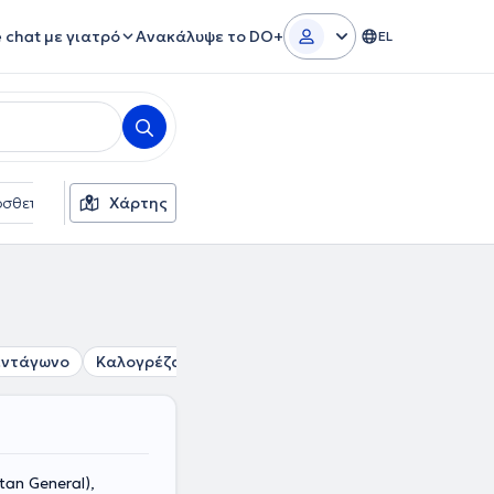
e chat με γιατρό
Ανακάλυψε το DO+
EL
σθετα φίλτρα
Χάρτης
Γλώσσες
Ασφαλιστικές εταιρείες
εντάγωνο
Καλογρέζα
Μαρούσι
Βριλήσσια
Παπάγου
an General),