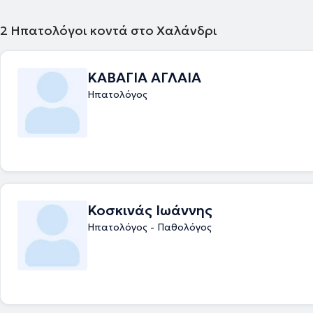
σύνδρομο ευερέθιστου εντέρου, έλεγχος για ελικοβακτηρίδιο του πυλ
υπηρεσιών.
διήθηση ήπατος, αυτοάνοσα νοσήματα του ήπατος και του παγκρέατος
οισαφαγίτιδα , νόσος Crohn και Ελκώδης κολίτιδα, γαστρίτιδα, ηπατί
2
Ηπατολόγοι κοντά στο Χαλάνδρι
του ήπατος, αιμορροΐδες και άλλα. Ταυτόχρονα, προγραμματίζει άμεσ
ασθενή όποια ενδοσκοπική πράξη απαιτείται, μετά από ενδελεχή ενη
ΚΑΒΑΓΙΑ ΑΓΛΑΙΑ
Ηπατολόγος
Κοσκινάς Ιωάννης
Ηπατολόγος - Παθολόγος