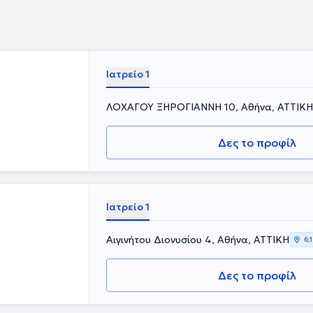
ωρού, λιπώδης
, ηωσινιφιλική
τιδα, κίρρωση
α μαζί με τον
μέρωση.
Ιατρείο 1
ΛΟΧΑΓΟΥ ΞΗΡΟΓΙΑΝΝΗ 10, Αθήνα, ΑΤΤΙΚΗ
Δες το προφίλ
Ιατρείο 1
Αιγινήτου Διονυσίου 4, Αθήνα, ΑΤΤΙΚΗ
6,
Δες το προφίλ