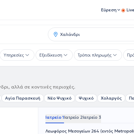
Εύρεση
Liv
Υπηρεσίες
Εξειδίκευση
Τρόποι πληρωμής
Πρό
ρι, αλλά σε κοντινές περιοχές.
Αγία Παρασκευή
Νέο Ψυχικό
Ψυχικό
Χολαργός
Π
Ιατρείο 1
Ιατρείο 2
Ιατρείο 3
Λεωφόρος Μεσογείων 264 (εντός Metropolit