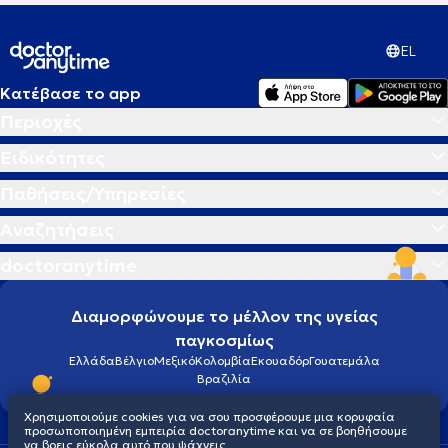
EL
Κατέβασε το app
Περιοχές
Ειδικότητες
Παθήσεις/Υπηρεσίες
Αναζητήσεις
doctoranytime
Διαμορφώνουμε το μέλλον της υγείας
παγκοσμίως
Ελλάδα
Βέλγιο
Μεξικό
Κολομβία
Εκουαδόρ
Γουατεμάλα
Βραζιλία
Χρησιμοποιούμε cookies για να σου προσφέρουμε μια κορυφαία
προσωποποιημένη εμπειρία doctoranytime και να σε βοηθήσουμε
να βρεις εύκολα αυτό που ψάχνεις.