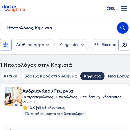
doctoranytime
EL
Ηπατολόγος, Κηφισιά
Διαθεσιμότητα
Υπηρεσίες
Εξειδίκευση
1
Ηπατολόγος στην Κηφισιά
Αττική
Βόρεια προάστια Αθήνας
Κηφισιά
Νέα Ερυθρ
Ανδριανάκου Γεωργία
Γαστρεντερολόγος - Ηπατολόγος - Επεμβατική Ενδοσκόπος
MD, MSc
|
10.0
43 αξιολογήσεις
Διαθεσιμότητα για βιντεοκλήση