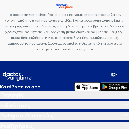
Το doctoranytime είναι ένα end-to-end solution που υποστηρίζει τον
χρήστη από τη στιγμή που αντιμετωπίζει ένα ιατρικό σύμπτωμα μέχρι τη
στιγμή της λύσης του, δίνοντας του τη δυνατότητα να βρεί τον ειδικό που
χρειάζεται, να ζητήσει καθοδήγηση μέσω chat και να μιλήσει μαζί του
μέσω βιντεοκλήσης. Η Βουτσα Πασχαλινα έχει συμπληρώσει τις
πληροφορίες που αναγράφονται, οι οποίες τίθενται υπό επεξεργασία
από την ομάδα του doctoranytime.
EL
Κατέβασε το app
Περιοχές
Ειδικότητες
Παθήσεις/Υπηρεσίες
Αναζητήσεις