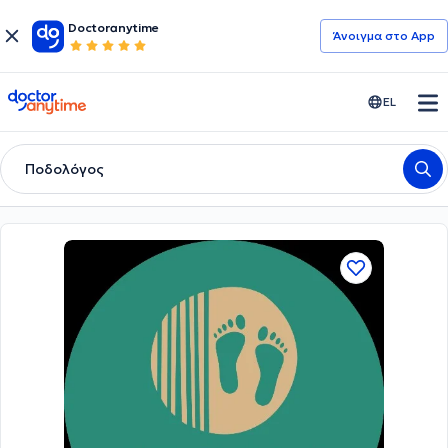
Doctoranytime
Άνοιγμα στο App
doctoranytime
EL
Ποδολόγος