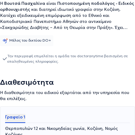
Η
Βουτσά Πασχαλίνα
είναι
Πιστοποιημένη ποδολόγος - Ειδικός
ορθονυχιστής
και διατηρεί ιδιωτικό γραφείο στην Κοζάνη.
Κατέχει εξειδικευμένη επιμόρφωση από το Εθνικό και
Καποδιστριακό Πανεπιστήμιο Αθηνών στο αντικείμενο
«Σακχαρώδης Διαβήτης – Από τη Θεωρία στην Πράξη». Έχει
παρακολουθήσει πληθώρα επιστημονικών συνεδρίων και
επιμορφωτικών σεμιναρίων στον τομέα της ποδολογίας,
Μέλος του δικτύου DO+
παραμένοντας διαρκώς ενήμερη για τις νέες εξελίξεις και τεχνικές
του κλάδου. Είναι ενεργό μέλος του Συλλόγου Ποδιάτρων –
Την περιγραφή επιμελείται η ομάδα του doctoranytime βασισμένη σε
Ποδολόγων Ελλάδος καθώς και του Πανελλήνιου Συλλόγου
επαληθευμένες πληροφορίες.
Ποδολογίας και Αισθητικής Άκρων, προσφέροντας υπεύθυνες και
εξειδικευμένες υπηρεσίες φροντίδας και πρόληψης παθήσεων
κάτω άκρων.
Διαθεσιμότητα
Η διαθεσιμότητα του ειδικού εξαρτάται από την υπηρεσία που
θα επιλέξεις.
Γραφείο 1
Θερποπυλών 12 και Νικομηδείας γωνία, Κοζάνη, Νομός
Κοζάνης