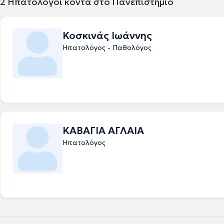
2
Ηπατολόγοι κοντά στο Πανεπιστήμιο
στη Γαστρεντερολογία – Ηπατολογία στο Γενικό Νοσοκομείο Αθηνών "
Το 2020 ολοκλήρωσε επιτυχώς μετά από γραπτές εξετάσεις την παρ
13 ου Σχολείου Κλινικής Ηπατολογίας, το οποίο διοργανώνεται από τη
Κοσκινάς Ιωάννης
Εταιρία Μελέτης Ήπατος. Επιπρόσθετα, το 2021 παρακολούθησε επιτ
Ενδοσκοπικό Σχολείο, υπό την αιγίδα της Ελληνικής Γαστρεντερολογικ
Ηπατολόγος - Παθολόγος
Το 2022 έλαβε τον τίτλο της Ιατρικής Ειδικότητας της Γαστρεντερολογί
Ηπατολογίας. Από το 2022 έως το 2025 συνέχισε να εργάζεται στη
Γαστρεντερολογική κλινική του Γενικού Νοσοκομείου Αθηνών "Γ.ΓΕΝΝΗ
ιατρός μέσα από της πολυετή θητεία της στο μεγαλύτερο νοσοκομείο τ
απέκτησε μεγάλη εμπειρία στη διαχείριση ευρέως φάσματος σύνθετω
γαστρεντερολογικών και ηπατολογικών περιστατικών. Παράλληλα, επ
πολυάριθμες ενδοσκοπικές πράξεις. Έχει συμμετάσχει σε πληθώρα ε
διεθνών συνεδρίων, παρουσιάζοντας εργασίες και αποτελέσματα ερε
μελετών, παραμένοντας έτσι σε συνεχή ενημέρωση για τις εξελίξεις στ
ΚΑΒΑΓΙΑ ΑΓΛΑΙΑ
Αποτελεί ενεργό μέλος της Ελληνικής Γαστρεντερολογικής Εταιρείας, τ
Ηπατολόγος
Εταιρίας Μελέτης Ήπατος και της Ελληνικής Ομάδας Μελέτης των Ιδ
Φλεγμονωδών Νοσημάτων του Εντέρου. Στο ιατρείο της διαχειρίζεται 
όπως : γαστροοισοφαγική παλινδρόμηση , διερεύνηση αναιμίας, κοιλι
σύνδρομο ευερέθιστου εντέρου, έλεγχος για ελικοβακτηρίδιο του πυλ
διήθηση ήπατος, αυτοάνοσα νοσήματα του ήπατος και του παγκρέατος
οισαφαγίτιδα , νόσος Crohn και Ελκώδης κολίτιδα, γαστρίτιδα, ηπατί
του ήπατος, αιμορροΐδες και άλλα. Ταυτόχρονα, προγραμματίζει άμεσ
ασθενή όποια ενδοσκοπική πράξη απαιτείται, μετά από ενδελεχή ενη