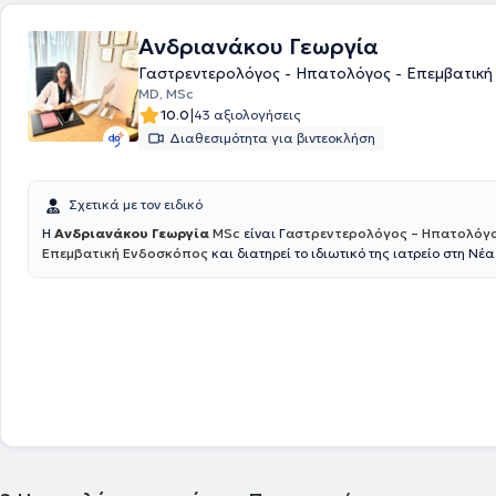
Νοσοκομείο Ιπποκράτειο και το Νοσοκομείο "Ερρύκος Ντυνάν" ως Επιμ
Παθολογικής και Ογκολογικής Κλινικής. Τέλος, έχει παρευρεθεί σε π
Ανδριανάκου Γεωργία
70 ελληνικά και διεθνή συνέδρια συμμετέχοντας ενεργά ως ομιλήτρια
σχετικές της εξειδίκευσής της.
Γαστρεντερολόγος - Ηπατολόγος - Επεμβατικ
MD, MSc
|
10.0
43 αξιολογήσεις
Διαθεσιμότητα για βιντεοκλήση
Σχετικά με τον ειδικό
H
Ανδριανάκου Γεωργία
MSc
είναι Γ
αστρεντερολόγος – Ηπατολόγο
Επεμβατική Ενδοσκόπος
και διατηρεί το ιδιωτικό της ιατρείο στη Νέα
Παράλληλα είναι συνεργάτης του Γαστρεντερολογικού Τμήματος του 
Ερρίκος Ντυνάν , όπου διενεργεί όλες τις απαραίτητες ενδοσκοπικές πρ
Γαστροσκόπηση με λήψη βιοψιών ,κολονοσκόπηση , πολυποδεκτομή ,
ορθοσιγμοειδοσκόπηση , τοποθέτηση γαστροστομίας και άλλα. Όλες 
πράξεις πραγματοποιούνται παρουσία Αναισθησιολόγου και εξειδικε
νοσηλευτικού προσωπικού , για την ασφάλεια του ασθενούς. Η κ. Ανδρ
απόφοιτος της Ιατρικής Σχολής του Πανεπιστημίου Πατρών. Από το 201
εργάστηκε στο Πανεπιστημιακό Νοσοκομείο της Ντιζόν στη Γαλλία CHU
Bourgogne και έλαβε τον τίτλο της Γενικής Ιατρικής. Το 2015 ολοκλήρ
Μεταπτυχιακό δίπλωμα « Ιδιοπαθείς Φλεγμονώδεις Νόσοι του Εντέρου
Πανεπιστημίου της Lille και του Πανεπιστημίου Sorbonne - Université Pi
Curie του Παρισίου. Το 2018 επέστρεψε στην Ελλάδα και ξεκίνησε την ε