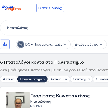
doctoranytime
Είστε ειδικός;
DO+ Προνομιακές τιμές
Διαθεσιμότητα
6
Ηπατολόγοι κοντά στο Πανεπιστήμιο
Δεν βρέθηκαν Ηπατολόγοι με online ραντεβού στο Πανεπι
Αττική
Πανεπιστήμιο
Ακαδημία
Σύνταγμα
Ομόνο
Γκορίτσας Κωνσταντίνος
Ηπατολόγος
MD, PhD