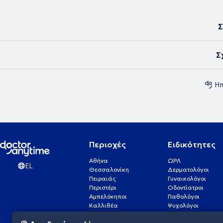
Σ
Σ
Ηπ
Περιοχές
Ειδικότητες
Αθήνα
ΩΡΛ
EL
Θεσσαλονίκη
Δερματολόγοι
Πειραιάς
Γυναικολόγοι
Περιστέρι
Οδοντίατροι
Αμπελόκηποι
Παθολόγοι
Καλλιθέα
Ψυχολόγοι
Πάτρα
Οφθαλμίατροι