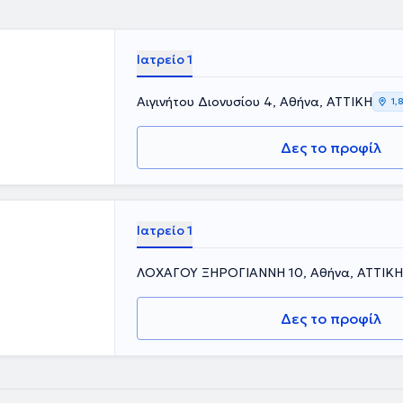
Γ. ΓΕΝΝΗΜΑΤΑΣ".
ακολούθηση του
ν Ελληνική
Ιατρείο 1
υχώς το
ής Εταιρείας.
ας –
Αιγινήτου Διονυσίου 4, Αθήνα, ΑΤΤΙΚΗ
1,
ΜΑΤΑΣ". Η
ης Αττικής
Δες το προφίλ
ν
ιτέλεσε
λληνικών και
υνητικών
ον τομέα της.
Ιατρείο 1
ης Ελληνικής
ιοπαθών
ΛΟΧΑΓΟΥ ΞΗΡΟΓΙΑΝΝΗ 10, Αθήνα, ΑΤΤΙΚΗ
περιστατικά
ακό άλγος,
ωρού, λιπώδης
Δες το προφίλ
, ηωσινιφιλική
τιδα, κίρρωση
α μαζί με τον
μέρωση.