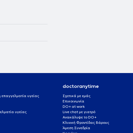
doctoranytime
 ή επαγγελματία υγείας
Σχετικά με εμάς
Επικοινωνία
DO+ at work
ελματία υγείας
Live chat με γιατρό
Ανακάλυψε το DO+
Κλινική Φροντίδας Βάρους
Άμεση Συνεδρία