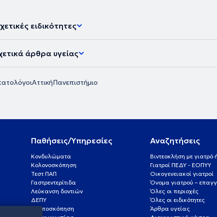
χετικές ειδικότητες
χετικά άρθρα υγείας
ατολόγοι
Αττική
Πανεπιστήμιο
Παθήσεις/Υπηρεσίες
Αναζητήσεις
Κονδυλώματα
Βιντεοκλήση με γιατρό
Κολονοσκόπηση
Γιατροί ΠΕΔΥ - ΕΟΠΥΥ
Τεστ ΠΑΠ
Οικογενειακοί γιατροί
Γαστρεντερίτιδα
Όνομα γιατρού – επαγγ
Λεύκανση δοντιών
Όλες οι περιοχές
ΔΕΠΥ
Όλες οι ειδικότητες
Κολποσκόπηση
Άρθρα υγείας