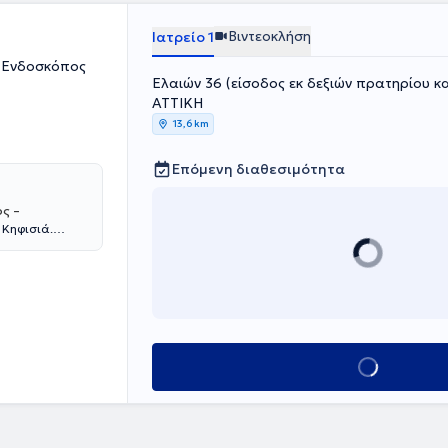
ελήτρια της
ερισσότερα από
Βιντεοκλήση
Ιατρείο 1
 σε θεματικές
ή Ενδοσκόπος
Ελαιών 36 (είσοδος εκ δεξιών πρατηρίου κα
ΑΤΤΙΚΗ
13,6 km
Επόμενη διαθεσιμότητα
ς –
 Κηφισιά.
Νοσοκομείου
άξεις :
οι ενδοσκοπικές
υμένου
ιανάκου είναι
3 έως το 2017
Κλείσε ραντεβού
 Dijon
ωσε επιτυχώς το
» του
erre- et-Marie-
ιδίκευσή της