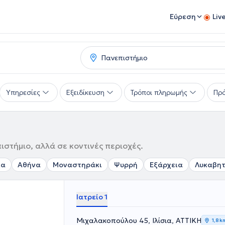
Εύρεση
Liv
Υπηρεσίες
Εξειδίκευση
Τρόποι πληρωμής
Πρό
στήμιο, αλλά σε κοντινές περιοχές.
ια
Αθήνα
Μοναστηράκι
Ψυρρή
Εξάρχεια
Λυκαβη
Ιατρείο 1
Μιχαλακοπούλου 45, Ιλίσια, ΑΤΤΙΚΗ
1,8 k