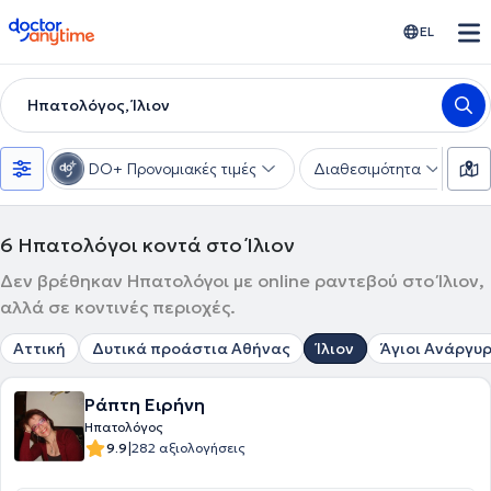
doctoranytime
EL
Ηπατολόγος, Ίλιον
DO+ Προνομιακές τιμές
Διαθεσιμότητα
Υ
6
Ηπατολόγοι κοντά στο Ίλιον
Δεν βρέθηκαν Ηπατολόγοι με online ραντεβού στο Ίλιον,
αλλά σε κοντινές περιοχές.
Αττική
Δυτικά προάστια Αθήνας
Ίλιον
Άγιοι Ανάργυρ
Ράπτη Ειρήνη
Ηπατολόγος
|
9.9
282 αξιολογήσεις