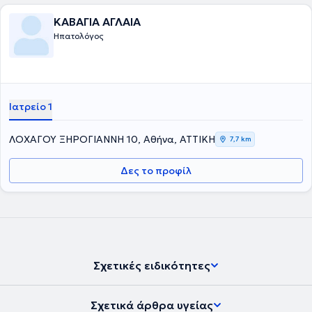
Εταιρίας Μελέτης Ήπατος και της Ελληνικής Ομάδας Μελέτης των
Ιδιοπαθών Φλεγμονωδών Νοσημάτων του Εντέρου. Στο ιατρείο της
ΚΑΒΑΓΙΑ ΑΓΛΑΙΑ
διαχειρίζεται περιστατικά όπως : γαστροοισοφαγική παλινδρόμηση
Ηπατολόγος
, διερεύνηση αναιμίας, κοιλιακό άλγος, σύνδρομο ευερέθιστου
εντέρου, έλεγχος για ελικοβακτηρίδιο του πυλωρού, λιπώδης
διήθηση ήπατος, αυτοάνοσα νοσήματα του ήπατος και του
παγκρέατος, ηωσινιφιλική οισαφαγίτιδα , νόσος Crohn και
Ελκώδης κολίτιδα, γαστρίτιδα, ηπατίτιδα, κίρρωση του ήπατος,
αιμορροΐδες και άλλα. Ταυτόχρονα, προγραμματίζει άμεσα μαζί με
Ιατρείο 1
τον ασθενή όποια ενδοσκοπική πράξη απαιτείται, μετά από
ενδελεχή ενημέρωση.
ΛΟΧΑΓΟΥ ΞΗΡΟΓΙΑΝΝΗ 10, Αθήνα, ΑΤΤΙΚΗ
7,7 km
Δες το προφίλ
Σχετικές ειδικότητες
Σχετικά άρθρα υγείας