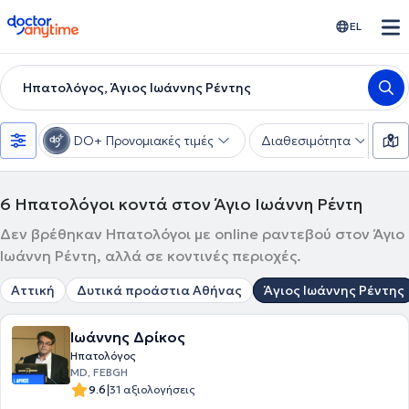
doctoranytime
EL
Ηπατολόγος, Άγιος Ιωάννης Ρέντης
DO+ Προνομιακές τιμές
Διαθεσιμότητα
Υ
6
Ηπατολόγοι κοντά στον Άγιο Ιωάννη Ρέντη
Δεν βρέθηκαν Ηπατολόγοι με online ραντεβού στον Άγιο
Ιωάννη Ρέντη, αλλά σε κοντινές περιοχές.
Αττική
Δυτικά προάστια Αθήνας
Άγιος Ιωάννης Ρέντης
Ιωάννης Δρίκος
Ηπατολόγος
MD, FEBGH
|
9.6
31 αξιολογήσεις