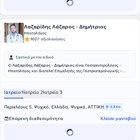
Λαζαρίδης Λάζαρος - Δημήτριος
Ηπατολόγος
|
10
17 αξιολογήσεις
Σχετικά με τον ειδικό
Ο
Λαζαρίδης Λάζαρος - Δημήτριος
είναι Γαστρεντερολόγος -
Ηπατολόγος και διατελεί Επιμελητής της Γαστρεντερολογικής –
Ηπατολογικής Κλινικής του Metropolitan General στο Χολαργό.
Παράλληλα, διατηρεί το ιδιωτικό του ιατρείο στο Φάρο του Νέου
Ψυχικού. Σπούδασε Ιατρική στο Εθνικό και Καποδιστριακό
Ιατρείο 1
Ιατρείο 2
Ιατρείο 3
Πανεπιστήμιο Αθηνών και Ειδικεύτηκε στην Γαστρεντερολογία -
Ηπατολογία στο Πανεπιστημιακό Γενικό Νοσοκομείο «Αττικόν».
Πέραν των εθνικών εξετάσεων για τη λήψη του τίτλου της
Περικλέους 5, Ψυχικό, Ελλάδα, Ψυχικό, ΑΤΤΙΚΗ
9,3 km
ειδικότητας Γαστρεντερολογίας, συμμετείχε στις εργασίες του 14ου
Σχολείου Ηπατολογίας της Ελληνικής Εταιρείας Μελέτης Ήπατος
Επόμενη διαθεσιμότητα
Κλείσε ραντεβού
και βραβεύτηκε μετά τη συμμετοχή του στις εξετάσεις.
Ανακηρύχθηκε Διδάκτορας της Ιατρικής Σχολής του Εθνικού και
Καποδιστριακού Πανεπιστημίου Αθηνών το 2017 με βαθμό
«Άριστα». Εκπόνησε τη Διδακτορική Διατριβή του στην Β’