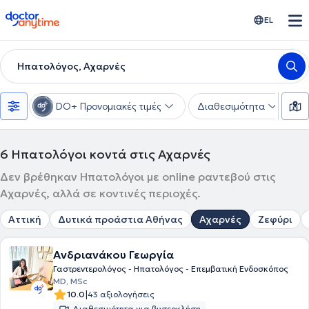
doctoranytime
EL
Ηπατολόγος, Αχαρνές
DO+ Προνομιακές τιμές
Διαθεσιμότητα
Υ
6
Ηπατολόγοι κοντά στις Αχαρνές
Δεν βρέθηκαν Ηπατολόγοι με online ραντεβού στις
Αχαρνές, αλλά σε κοντινές περιοχές.
Αττική
Δυτικά προάστια Αθήνας
Αχαρνές
Ζεφύρι
Ανδριανάκου Γεωργία
Γαστρεντερολόγος - Ηπατολόγος - Επεμβατική Ενδοσκόπος
MD, MSc
|
10.0
43 αξιολογήσεις
Διαθεσιμότητα για βιντεοκλήση