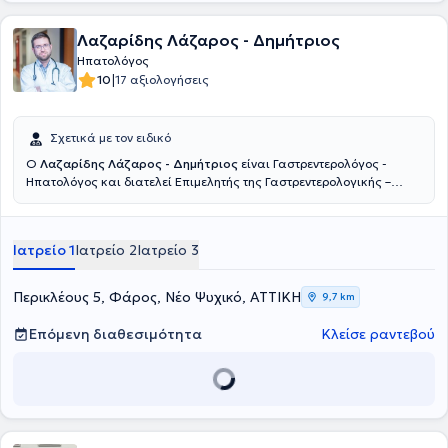
Λαζαρίδης Λάζαρος - Δημήτριος
Ηπατολόγος
|
10
17 αξιολογήσεις
Σχετικά με τον ειδικό
Ο
Λαζαρίδης Λάζαρος - Δημήτριος
είναι Γαστρεντερολόγος -
Ηπατολόγος και διατελεί Επιμελητής της Γαστρεντερολογικής –
Ηπατολογικής Κλινικής του Metropolitan General στο Χολαργό.
Παράλληλα, διατηρεί το ιδιωτικό του ιατρείο στο Φάρο του Νέου
Ψυχικού. Σπούδασε Ιατρική στο Εθνικό και Καποδιστριακό
Ιατρείο 1
Ιατρείο 2
Ιατρείο 3
Πανεπιστήμιο Αθηνών και Ειδικεύτηκε στην Γαστρεντερολογία -
Ηπατολογία στο Πανεπιστημιακό Γενικό Νοσοκομείο «Αττικόν».
Πέραν των εθνικών εξετάσεων για τη λήψη του τίτλου της
Περικλέους 5, Φάρος, Νέο Ψυχικό, ΑΤΤΙΚΗ
9,7 km
ειδικότητας Γαστρεντερολογίας, συμμετείχε στις εργασίες του 14ου
Σχολείου Ηπατολογίας της Ελληνικής Εταιρείας Μελέτης Ήπατος
Επόμενη διαθεσιμότητα
Κλείσε ραντεβού
και βραβεύτηκε μετά τη συμμετοχή του στις εξετάσεις.
Ανακηρύχθηκε Διδάκτορας της Ιατρικής Σχολής του Εθνικού και
Καποδιστριακού Πανεπιστημίου Αθηνών το 2017 με βαθμό
«Άριστα». Εκπόνησε τη Διδακτορική Διατριβή του στην Β’
Πανεπιστημιακή Παθολογική Κλινική του Πανεπιστημιακού Γενικού
Νοσοκομείου «Αττικόν» με αντικείμενο το ρόλο του σωματίου της