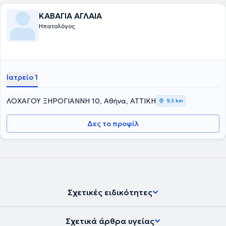
Εταιρίας Μελέτης Ήπατος και της Ελληνικής Ομάδας Μελέτης των
Ιδιοπαθών Φλεγμονωδών Νοσημάτων του Εντέρου. Στο ιατρείο της
ΚΑΒΑΓΙΑ ΑΓΛΑΙΑ
διαχειρίζεται περιστατικά όπως : γαστροοισοφαγική παλινδρόμηση
Ηπατολόγος
, διερεύνηση αναιμίας, κοιλιακό άλγος, σύνδρομο ευερέθιστου
εντέρου, έλεγχος για ελικοβακτηρίδιο του πυλωρού, λιπώδης
διήθηση ήπατος, αυτοάνοσα νοσήματα του ήπατος και του
παγκρέατος, ηωσινιφιλική οισαφαγίτιδα , νόσος Crohn και
Ελκώδης κολίτιδα, γαστρίτιδα, ηπατίτιδα, κίρρωση του ήπατος,
αιμορροΐδες και άλλα. Ταυτόχρονα, προγραμματίζει άμεσα μαζί με
Ιατρείο 1
τον ασθενή όποια ενδοσκοπική πράξη απαιτείται, μετά από
ενδελεχή ενημέρωση.
ΛΟΧΑΓΟΥ ΞΗΡΟΓΙΑΝΝΗ 10, Αθήνα, ΑΤΤΙΚΗ
9,5 km
Δες το προφίλ
Σχετικές ειδικότητες
Σχετικά άρθρα υγείας