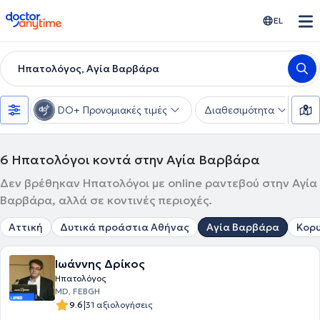
doctoranytime
EL
Ηπατολόγος, Αγία Βαρβάρα
DO+ Προνομιακές τιμές
Διαθεσιμότητα
Υ
6
Ηπατολόγοι κοντά στην Αγία Βαρβάρα
Δεν βρέθηκαν Ηπατολόγοι με online ραντεβού στην Αγία
Βαρβάρα, αλλά σε κοντινές περιοχές.
Αττική
Δυτικά προάστια Αθήνας
Αγία Βαρβάρα
Κορ
Ιωάννης Δρίκος
Ηπατολόγος
MD, FEBGH
|
9.6
31 αξιολογήσεις