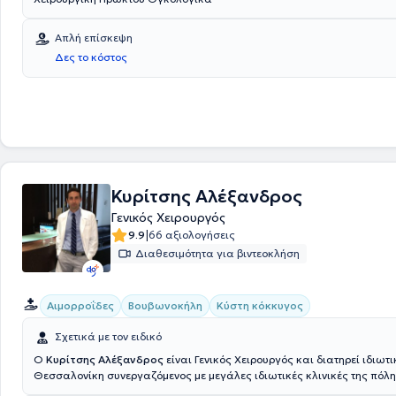
ελληνικές και ξένες δημοσιεύσεις στον ελληνικό και διεθνή ιατρικό περ
Απλή επίσκεψη
Δες το κόστος
Κυρίτσης Αλέξανδρος
Γενικός Χειρουργός
|
9.9
66 αξιολογήσεις
Διαθεσιμότητα για βιντεοκλήση
Αιμορροΐδες
Βουβωνοκήλη
Κύστη κόκκυγος
Σχετικά με τον ειδικό
Ο
Κυρίτσης Αλέξανδρος
είναι Γενικός Χειρουργός και διατηρεί ιδιωτι
Θεσσαλονίκη συνεργαζόμενος με μεγάλες ιδιωτικές κλινικές της πόλης
απόφοιτος Ιατρικής του Αριστοτελείου Πανεπιστημίου Θεσσαλονίκης. Ε