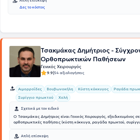
Απλή επίσκεψη
Δες το κόστος
Τσακμάκας Δημήτριος - Σύγχρον
Ορθοπρωκτικών Παθήσεων
Γενικός Χειρουργός
|
9.9
54 αξιολογήσεις
Αιμορροΐδες
Βουβωνοκήλη
Κύστη κόκκυγος
Ραγάδα πρω
Συρίγγιο πρωκτού
Χολή
Σχετικά με τον ειδικό
Ο Τσακμάκας Δημήτριος είναι Γενικός Χειρουργός, εξειδικευμένος σε 
ορθοπρωκτικές παθήσεις (κύστη κόκκυγα, ραγάδα πρωκτού, συρίγγια
το ιδιωτικό του ιατρείο στη Θεσσαλονίκη. Είναι πτυχιούχος της Ιατρι
Πανεπιστημίου Θεσσαλίας. Ξεκίνησε την ειδίκευσή του το 2004 ως γ
Απλή επίσκεψη
χειρουργός στο Νοσοκομείο Παναγία Θεσσαλονίκης για έξι χρόνια. Α