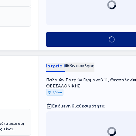
ιοδικό τύπο.
Κλείσε ραντεβού
Βιντεοκλήση
Ιατρείο 1
Παλαιών Πατρών Γερμανού 11, Θεσσαλονί
ΘΕΣΣΑΛΟΝΙΚΗΣ
7,5 km
Επόμενη διαθεσιμότητα
κό ιατρείο στη
. Είναι
ξειδικεύτηκε