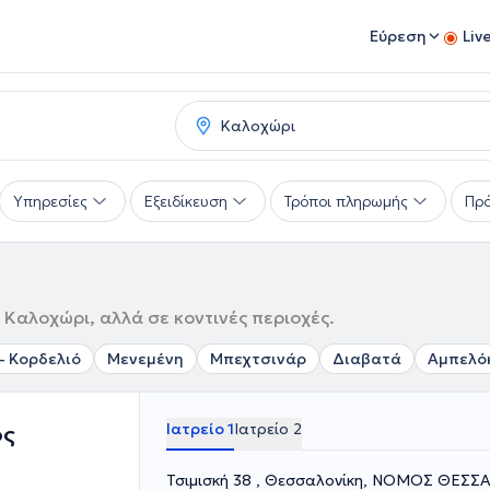
Εύρεση
Liv
Υπηρεσίες
Εξειδίκευση
Τρόποι πληρωμής
Πρό
 Καλοχώρι, αλλά σε κοντινές περιοχές.
- Κορδελιό
Μενεμένη
Μπεχτσινάρ
Διαβατά
Αμπελό
Ιατρείο 1
Ιατρείο 2
ος
Τσιμισκή 38 , Θεσσαλονίκη, ΝΟΜΟΣ ΘΕΣ