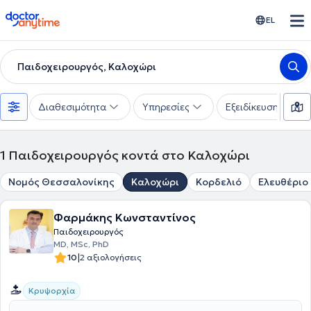
doctoranytime
EL
Παιδοχειρουργός, Καλοχώρι
Διαθεσιμότητα
Υπηρεσίες
Εξειδίκευση
1
Παιδοχειρουργός κοντά στο Καλοχώρι
Νομός Θεσσαλονίκης
Καλοχώρι
Κορδελιό
Ελευθέριο 
Φαρμάκης Κωνσταντίνος
Παιδοχειρουργός
ΜD, MSc, PhD
|
10
2 αξιολογήσεις
Κρυψορχία