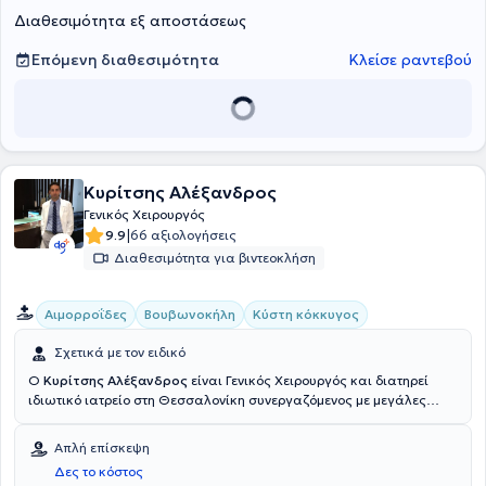
Διαθεσιμότητα εξ αποστάσεως
Επόμενη διαθεσιμότητα
Κλείσε ραντεβού
Κυρίτσης Αλέξανδρος
Γενικός Χειρουργός
|
9.9
66 αξιολογήσεις
Διαθεσιμότητα για βιντεοκλήση
Αιμορροΐδες
Βουβωνοκήλη
Κύστη κόκκυγος
Σχετικά με τον ειδικό
Ο
Κυρίτσης Αλέξανδρος
είναι Γενικός Χειρουργός και διατηρεί
ιδιωτικό ιατρείο στη Θεσσαλονίκη συνεργαζόμενος με μεγάλες
ιδιωτικές κλινικές της πόλης. Είναι απόφοιτος Ιατρικής του
Αριστοτελείου Πανεπιστημίου Θεσσαλονίκης. Εξειδικεύτηκε στη
Απλή επίσκεψη
Γενική Χειρουργική στο "Γενικό Νοσοκομείο Χαλκιδικής", στο 2ο
Δες το κόστος
Γενικό Νοσοκομείο ΙΚΑ "Η Παναγία" και στο Γενικό Νοσοκομείο