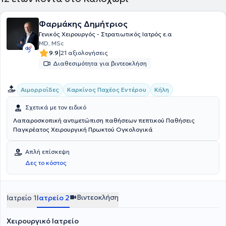
Φαρμάκης Δημήτριος
Γενικός Χειρουργός - Στρατιωτικός Ιατρός ε.α
MD, MSc
|
9.9
21 αξιολογήσεις
Διαθεσιμότητα για βιντεοκλήση
Αιμορροΐδες
Καρκίνος Παχέος Εντέρου
Κήλη
Σχετικά με τον ειδικό
Λαπαροσκοπική αντιμετώπιση παθήσεων πεπτικού Παθήσεις
Παγκρέατος Χειρουργική Πρωκτού Ογκολογικά
Απλή επίσκεψη
Δες το κόστος
Βιντεοκλήση
Ιατρείο 1
Ιατρείο 2
Χειρουργικό Ιατρείο