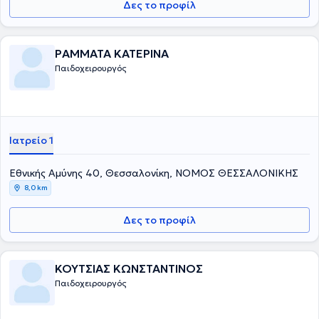
Δες το προφίλ
στα νοσοκομεία παίδων St Mary's & Booth Hall του Manchester.
Συγκεντρώνει μια σειρά από μεταπτυχιακούς τίτλους σπουδών από
τη Μεγάλη Βρετανία στη χειρουργική, αναζωογόνηση του
χειρουργικού τραυματία και στη λαπαροσκοπική χειρουργική. Οι
ΡΑΜΜΑΤΑ ΚΑΤΕΡΙΝΑ
βασικές υπηρεσίες που παρέχει είναι η χειρουργική υποσπαδία, η
Παιδοχειρουργός
χειρουργική νεογνών, η παιδοουρολογία και η λαπαροσκοπική
χειρουργική στα παιδιά. Τέλος, είναι μέλος του Ιατρικού Συλλόγου
Αγγλίας από το 1996.
Ιατρείο 1
Εθνικής Αμύνης 40, Θεσσαλονίκη, ΝΟΜΟΣ ΘΕΣΣΑΛΟΝΙΚΗΣ
8,0 km
Δες το προφίλ
ΚΟΥΤΣΙΑΣ ΚΩΝΣΤΑΝΤΙΝΟΣ
Παιδοχειρουργός