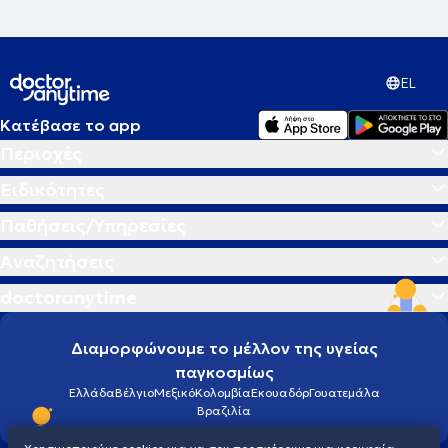
EL
Κατέβασε το app
Περιοχές
Ειδικότητες
Παθήσεις/Υπηρεσίες
Αναζητήσεις
doctoranytime
Διαμορφώνουμε το μέλλον της υγείας
παγκοσμίως
Ελλάδα
Βέλγιο
Μεξικό
Κολομβία
Εκουαδόρ
Γουατεμάλα
Βραζιλία