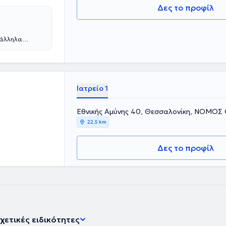
Δες το προφίλ
ράλληλα
ε από την
η συνέχεια
 νοσοκομεία
ίδευσή του
ιολογία, καθώς
Ιατρείο 1
δεύτηκε στη
δων St Mary's
Εθνικής Αμύνης 40, Θεσσαλονίκη, ΝΟΜΟ
κούς τίτλους
υ χειρουργικού
22,5 km
ς που παρέχει
ογία και η
Δες το προφίλ
κού Συλλόγου
χετικές ειδικότητες