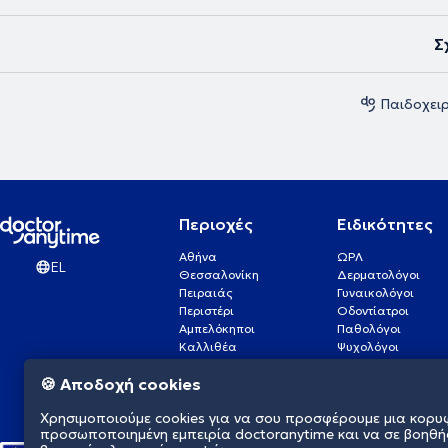
Σ
Παιδοχει
Περιοχές
Ειδικότητες
Αθήνα
ΩΡΛ
EL
Θεσσαλονίκη
Δερματολόγοι
Πειραιάς
Γυναικολόγοι
Περιστέρι
Οδοντίατροι
Αμπελόκηποι
Παθολόγοι
Καλλιθέα
Ψυχολόγοι
Πάτρα
Οφθαλμίατροι
🍪 Αποδοχή cookies
Γλυφάδα
Ενδοκρινολόγοι
Νίκαια
Ουρολόγοι
Χρησιμοποιούμε cookies για να σου προσφέρουμε μια κορυ
Νέα Σμύρνη
Καρδιολόγοι
προσωποποιημένη εμπειρία doctoranytime και να σε βοηθή