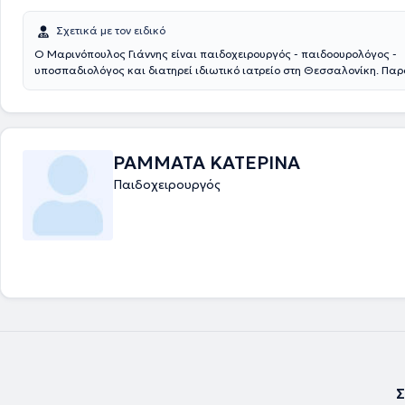
Σχετικά με τον ειδικό
Ο Μαρινόπουλος Γιάννης είναι παιδοχειρουργός - παιδοουρολόγος -
υποσπαδιολόγος και διατηρεί ιδιωτικό ιατρείο στη Θεσσαλονίκη. Πα
συνεργάζεται με το νοσοκομείο: Ιασώ Παίδων στο Μαρούσι. Αποφοίτησ
Ιατρική Σχολή του Αριστοτελείου Πανεπιστημίου Θεσσαλονίκης και στ
ειδικεύτηκε στην Γενική Χειρουργική και στην Χειρουργική Παίδων στα
Άγιος Δημήτριος και Γ. Γεννηματάς Θεσσαλονίκης, αντίστοιχα. Η εκπα
συνεχίστηκε στην Επείγουσα Ιατρική, στην Ορδοπαιδική και Τραυματ
ΡΑΜΜΑΤΑ ΚΑΤΕΡΙΝΑ
και στην Ωτορινολαρυγολογία στο νοσοκομείο Bedford. Έπειτα, εκπαι
Παιδοχειρουργός
Νεογνική Χειρουργική και τη Χειρουργική Παίδων στα νοσοκομεία παί
& Booth Hall του Manchester. Συγκεντρώνει μια σειρά από μεταπτυχια
σπουδών από τη Μεγάλη Βρετανία στη χειρουργική, αναζωογόνηση το
τραυματία και στη λαπαροσκοπική χειρουργική. Οι βασικές υπηρεσίε
είναι η χειρουργική υποσπαδία, η χειρουργική νεογνών, η παιδοουρολ
λαπαροσκοπική χειρουργική στα παιδιά. Τέλος, είναι μέλος του Ιατρι
Αγγλίας από το 1996.
Σ