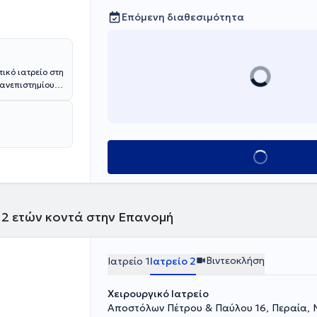
Επόμενη διαθεσιμότητα
ικό ιατρείο στη
Πανεπιστημίου
ιρουργική
ησε από την
ικεύτηκε στη
ς” και στη
πποκράτειο” και
Κλείσε ραντεβού
ε ως
ομείου
τη Β’ Κλινική
στο Γενικό
 12 ετών κοντά στην Επανομή
Βιντεοκλήση
Ιατρείο 1
Ιατρείο 2
Χειρουργικό Ιατρείο
Αποστόλων Πέτρου & Παύλου 16, Περαία