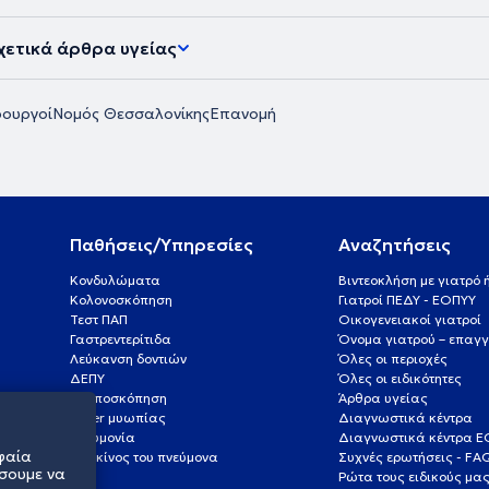
χετικά άρθρα υγείας
ρουργοί
Νομός Θεσσαλονίκης
Επανομή
Παθήσεις/Υπηρεσίες
Αναζητήσεις
Κονδυλώματα
Βιντεοκλήση με γιατρό
Κολονοσκόπηση
Γιατροί ΠΕΔΥ - ΕΟΠΥΥ
Τεστ ΠΑΠ
Οικογενειακοί γιατροί
Γαστρεντερίτιδα
Όνομα γιατρού – επαγγ
Λεύκανση δοντιών
Όλες οι περιοχές
ΔΕΠΥ
Όλες οι ειδικότητες
Κολποσκόπηση
Άρθρα υγείας
Laser μυωπίας
Διαγνωστικά κέντρα
Πνευμονία
Διαγνωστικά κέντρα 
φαία
Καρκίνος του πνεύμονα
Συχνές ερωτήσεις - FA
σουμε να
Ρώτα τους ειδικούς μα