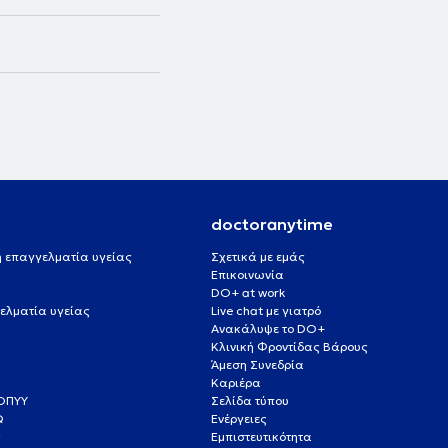
doctoranytime
 ή επαγγελματία υγείας
Σχετικά με εμάς
Επικοινωνία
DO+ at work
ελματία υγείας
Live chat με γιατρό
Ανακάλυψε το DO+
Κλινική Φροντίδας Βάρους
Άμεση Συνεδρία
Καριέρα
ΕΟΠΥΥ
Σελίδα τύπου
Q
Ενέργειες
ς
Εμπιστευτικότητα