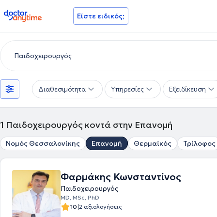
doctoranytime
Είστε ειδικός;
Διαθεσιμότητα
Υπηρεσίες
Εξειδίκευση
1
Παιδοχειρουργός κοντά στην Επανομή
Νομός Θεσσαλονίκης
Επανομή
Θερμαϊκός
Τρίλοφος
Φαρμάκης Κωνσταντίνος
Παιδοχειρουργός
ΜD, MSc, PhD
|
10
2 αξιολογήσεις