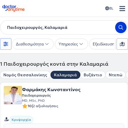
doctoranytime
EL
Παιδοχειρουργός, Καλαμαριά
Διαθεσιμότητα
Υπηρεσίες
Εξειδίκευση
1
Παιδοχειρουργός κοντά στην Καλαμαριά
Νομός Θεσσαλονίκης
Καλαμαριά
Βυζάντιο
Ντεπώ
Φαρμάκης Κωνσταντίνος
Παιδοχειρουργός
ΜD, MSc, PhD
|
10
2 αξιολογήσεις
Κρυψορχία