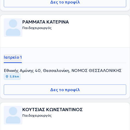
Δες το προφίλ
στα νοσοκομεία παίδων St Mary's & Booth Hall του Manchester.
Συγκεντρώνει μια σειρά από μεταπτυχιακούς τίτλους σπουδών από
τη Μεγάλη Βρετανία στη χειρουργική, αναζωογόνηση του
χειρουργικού τραυματία και στη λαπαροσκοπική χειρουργική. Οι
ΡΑΜΜΑΤΑ ΚΑΤΕΡΙΝΑ
βασικές υπηρεσίες που παρέχει είναι η χειρουργική υποσπαδία, η
Παιδοχειρουργός
χειρουργική νεογνών, η παιδοουρολογία και η λαπαροσκοπική
χειρουργική στα παιδιά. Τέλος, είναι μέλος του Ιατρικού Συλλόγου
Αγγλίας από το 1996.
Ιατρείο 1
Εθνικής Αμύνης 40, Θεσσαλονίκη, ΝΟΜΟΣ ΘΕΣΣΑΛΟΝΙΚΗΣ
5,8 km
Δες το προφίλ
ΚΟΥΤΣΙΑΣ ΚΩΝΣΤΑΝΤΙΝΟΣ
Παιδοχειρουργός