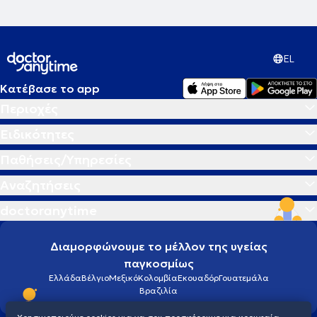
EL
Κατέβασε το app
Περιοχές
Ειδικότητες
Παθήσεις/Υπηρεσίες
Αναζητήσεις
doctoranytime
Διαμορφώνουμε το μέλλον της υγείας
παγκοσμίως
Ελλάδα
Βέλγιο
Μεξικό
Κολομβία
Εκουαδόρ
Γουατεμάλα
Βραζιλία