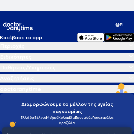
EL
Κατέβασε το app
Περιοχές
Ειδικότητες
Παθήσεις/Υπηρεσίες
Αναζητήσεις
doctoranytime
Διαμορφώνουμε το μέλλον της υγείας
παγκοσμίως
Ελλάδα
Βέλγιο
Μεξικό
Κολομβία
Εκουαδόρ
Γουατεμάλα
Βραζιλία