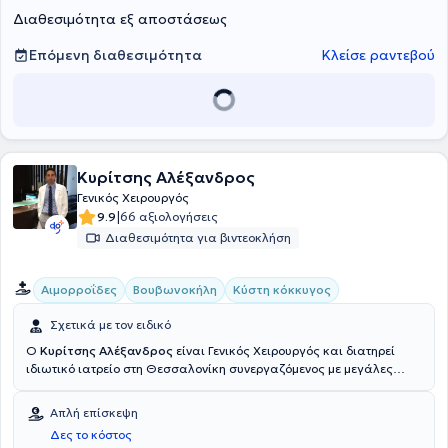
Διαθεσιμότητα εξ αποστάσεως
Επόμενη διαθεσιμότητα
Κλείσε ραντεβού
Κυρίτσης Αλέξανδρος
Γενικός Χειρουργός
|
9.9
66 αξιολογήσεις
Διαθεσιμότητα για βιντεοκλήση
Αιμορροΐδες
Βουβωνοκήλη
Κύστη κόκκυγος
Σχετικά με τον ειδικό
Ο
Κυρίτσης Αλέξανδρος
είναι Γενικός Χειρουργός και διατηρεί
ιδιωτικό ιατρείο στη Θεσσαλονίκη συνεργαζόμενος με μεγάλες
ιδιωτικές κλινικές της πόλης. Είναι απόφοιτος Ιατρικής του
Αριστοτελείου Πανεπιστημίου Θεσσαλονίκης. Εξειδικεύτηκε στη
Απλή επίσκεψη
Γενική Χειρουργική στο "Γενικό Νοσοκομείο Χαλκιδικής", στο 2ο
Δες το κόστος
Γενικό Νοσοκομείο ΙΚΑ "Η Παναγία" και στο Γενικό Νοσοκομείο