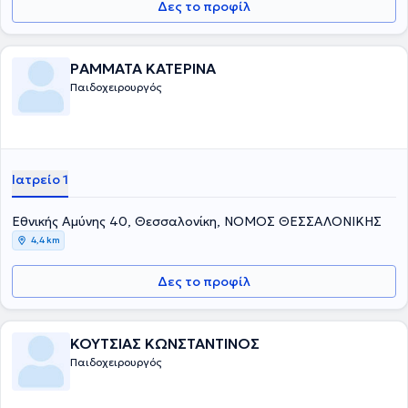
Δες το προφίλ
στα νοσοκομεία παίδων St Mary's & Booth Hall του Manchester.
Συγκεντρώνει μια σειρά από μεταπτυχιακούς τίτλους σπουδών από
τη Μεγάλη Βρετανία στη χειρουργική, αναζωογόνηση του
χειρουργικού τραυματία και στη λαπαροσκοπική χειρουργική. Οι
ΡΑΜΜΑΤΑ ΚΑΤΕΡΙΝΑ
βασικές υπηρεσίες που παρέχει είναι η χειρουργική υποσπαδία, η
Παιδοχειρουργός
χειρουργική νεογνών, η παιδοουρολογία και η λαπαροσκοπική
χειρουργική στα παιδιά. Τέλος, είναι μέλος του Ιατρικού Συλλόγου
Αγγλίας από το 1996.
Ιατρείο 1
Εθνικής Αμύνης 40, Θεσσαλονίκη, ΝΟΜΟΣ ΘΕΣΣΑΛΟΝΙΚΗΣ
4,4 km
Δες το προφίλ
ΚΟΥΤΣΙΑΣ ΚΩΝΣΤΑΝΤΙΝΟΣ
Παιδοχειρουργός