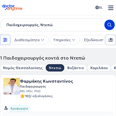
doctoranytime
EL
Παιδοχειρουργός, Ντεπώ
Διαθεσιμότητα
Υπηρεσίες
Εξειδίκευση
1
Παιδοχειρουργός κοντά στο Ντεπώ
Νομός Θεσσαλονίκης
Ντεπώ
Βυζάντιο
Χαριλάου
Φαρμάκης Κωνσταντίνος
Παιδοχειρουργός
ΜD, MSc, PhD
|
10
2 αξιολογήσεις
Κρυψορχία