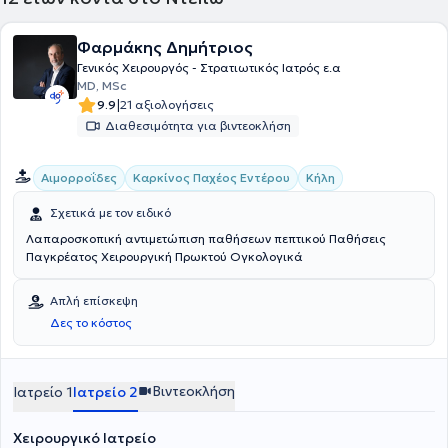
Φαρμάκης Δημήτριος
Γενικός Χειρουργός - Στρατιωτικός Ιατρός ε.α
MD, MSc
|
9.9
21 αξιολογήσεις
Διαθεσιμότητα για βιντεοκλήση
Αιμορροΐδες
Καρκίνος Παχέος Εντέρου
Κήλη
Σχετικά με τον ειδικό
Λαπαροσκοπική αντιμετώπιση παθήσεων πεπτικού Παθήσεις
Παγκρέατος Χειρουργική Πρωκτού Ογκολογικά
Απλή επίσκεψη
Δες το κόστος
Βιντεοκλήση
Ιατρείο 1
Ιατρείο 2
Χειρουργικό Ιατρείο