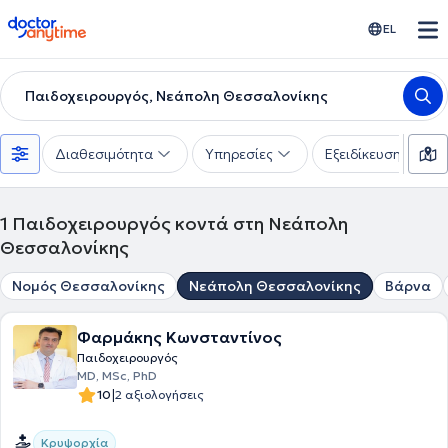
doctoranytime
EL
Παιδοχειρουργός, Νεάπολη Θεσσαλονίκης
Διαθεσιμότητα
Υπηρεσίες
Εξειδίκευση
1
Παιδοχειρουργός κοντά στη Νεάπολη
Θεσσαλονίκης
Νομός Θεσσαλονίκης
Νεάπολη Θεσσαλονίκης
Βάρνα
Φαρμάκης Κωνσταντίνος
Παιδοχειρουργός
ΜD, MSc, PhD
|
10
2 αξιολογήσεις
Κρυψορχία