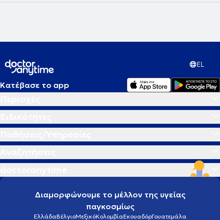
EL
Κατέβασε το app
Περιοχές
Ειδικότητες
Παθήσεις/Υπηρεσίες
Αναζητήσεις
doctoranytime
Διαμορφώνουμε το μέλλον της υγείας
παγκοσμίως
Ελλάδα
Βέλγιο
Μεξικό
Κολομβία
Εκουαδόρ
Γουατεμάλα