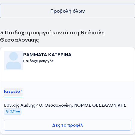
ομάδες, πληθώρα διεθνών και ελληνικών δημοσιεύσεων, κεφάλαια
επιστημονικών συγγραμμάτων, ανακοινώσεις και ομιλίες σε διεθνή
Προβολή όλων
και ελληνικά συνέδρια). Είναι κριτής διεθνών επιστημονικών
περιοδικών και διδάσκει μαθήματα Πρώτων Βοηθειών σε
προπτυχιακούς και μεταπτυχιακούς φοιτητές, Διατελεί επίσης
Αναπλ. Γενικός Γραμματέας της Εταιρείας Ιατρικών Σπουδών.
3
Παιδοχειρουργοί κοντά στη Νεάπολη
Θεσσαλονίκης
ΡΑΜΜΑΤΑ ΚΑΤΕΡΙΝΑ
Παιδοχειρουργός
Ιατρείο 1
Εθνικής Αμύνης 40, Θεσσαλονίκη, ΝΟΜΟΣ ΘΕΣΣΑΛΟΝΙΚΗΣ
2,7 km
Δες το προφίλ