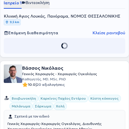
Βιντεοκλήση
Ιατρείο 1
εξωτερικού.
Κλινική Αγιος Λουκάς, Πανόραμα, ΝΟΜΟΣ ΘΕΣΣΑΛΟΝΙΚΗΣ
9,5 km
Επόμενη διαθεσιμότητα
Κλείσε ραντεβού
Βάσσος Νικόλαος
Γενικός Χειρουργός - Χειρουργός Ογκολόγος
Καθηγητής, MD, MSc, PhD
|
10.0
20 αξιολογήσεις
Βουβωνοκήλη
Καρκίνος Παχέος Εντέρου
Κύστη κόκκυγος
Μελάνωμα
Σάρκωμα
Χολή
Σχετικά με τον ειδικό
Γενικός Χειρουργός-Χειρουργός Ογκολόγος, Διευθυντής
Χειρουργικής Ογκολογίας, Ιατρικό Κέντρο Αθηνών