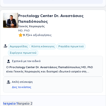
Proctology Center Dr. Αναστάσιος
Παπαδόπουλος
Γενικός Χειρουργός
MD, PhD
|
9.7
44 αξιολογήσεις
Αιμορροΐδες
Κύστη κόκκυγος
Ραγάδα πρωκτού
Συρίγγιο πρωκτού
Σχετικά με τον ειδικό
Ο
Proctology Center Dr. Αναστάσιος Παπαδόπουλος
MD, PhD
είναι Γενικός Χειρουργός και διατηρεί ιδιωτικό ιατρείο στη
Θεσσαλονίκη. Είναι Διδάκτωρ και απόφοιτος της Ιατρικής Σχολής
του Αριστοτελείου Πανεπιστημίου Θεσσαλονίκης με μετεκπαίδευση
Απλή επίσκεψη
στη Μεγάλη Βρετανία στο Νοσοκομείο Broomfield, που βρίσκεται
Δες το κόστος
στο Essex. Εκεί εξειδικεύτηκε στην ογκολογική χειρουργική, στην
προχωρημένη (advance) λαπαροσκοπική χειρουργική, στην
ορθοκολική χειρουργική και στη χειρουργική μαστού. Με την
επιστροφή του στην Ελλάδα, έγινε συνεργάτης - επιστημονικά
Ιατρείο 1
Ιατρείο 2
υπεύθυνος του Κέντρου Ορθοπρωκτικών Παθήσεων της