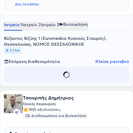
Ελλάδας και του Ηνωμένου Βασιλείου ενώ αναλαμβάνει πλήθος
Δες το κόστος
περιστατικών που άπτονται όλου του φάσματος της Ειδικότητάς του
έχοντας πάντα στο επίκεντρο την καλύτερη δυνατή εξυπηρέτηση
κάθε ανθρώπου που αναλαμβάνει.
Βιντεοκλήση
Ιατρείο 1
Ιατρείο 2
Ιατρείο 3
Βύζαντος Βιζύης 1 (Euromedica Κυανούς Σταυρός),
Θεσσαλονίκη, ΝΟΜΟΣ ΘΕΣΣΑΛΟΝΙΚΗΣ
3,7 km
Επόμενη διαθεσιμότητα
Κλείσε ραντεβού
Τσουρπής Δημήτριος
Γενικός Χειρουργός
|
10
3 αξιολογήσεις
Διαθεσιμότητα για βιντεοκλήση