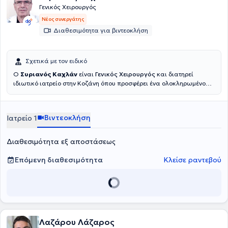
Γενικός Χειρουργός
Νέος συνεργάτης
Διαθεσιμότητα για βιντεοκλήση
Σχετικά με τον ειδικό
Ο
Συριανός Καχλάν
είναι
Γενικός Χειρουργός
και διατηρεί
ιδιωτικό ιατρείο στην Κοζάνη όπου προσφέρει ένα ολοκληρωμένο
φάσμα υπηρεσιών γενικής χειρουργικής. Παρέχει εξειδικευμένες
χειρουργικές λύσεις για διάφορες παθήσεις. Η προσέγγισή του
επικεντρώνεται στην φροντίδα με επίκεντρο τον ασθενή,
Βιντεοκλήση
Ιατρείο 1
διασφαλίζοντας ότι θα λάβει την καλύτερη δυνατή θεραπεία και
υποστήριξη καθ' όλη τη διάρκεια της χειρουργικής διαδικασίας.
Διαθεσιμότητα εξ αποστάσεως
Επόμενη διαθεσιμότητα
Κλείσε ραντεβού
Λαζάρου Λάζαρος