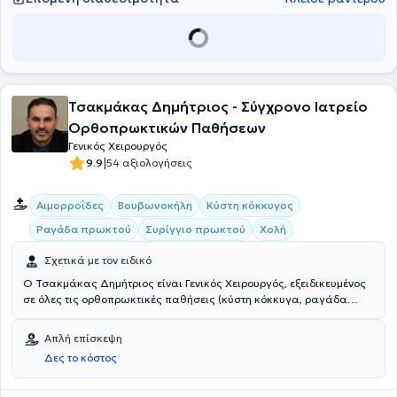
Τσακμάκας Δημήτριος - Σύγχρονο Ιατρείο
Ορθοπρωκτικών Παθήσεων
Γενικός Χειρουργός
|
9.9
54 αξιολογήσεις
Αιμορροΐδες
Βουβωνοκήλη
Κύστη κόκκυγος
Ραγάδα πρωκτού
Συρίγγιο πρωκτού
Χολή
Σχετικά με τον ειδικό
Ο Τσακμάκας Δημήτριος είναι Γενικός Χειρουργός, εξειδικευμένος
σε όλες τις ορθοπρωκτικές παθήσεις (κύστη κόκκυγα, ραγάδα
πρωκτού, συρίγγια) και διατηρεί το ιδιωτικό του ιατρείο στη
Θεσσαλονίκη. Είναι πτυχιούχος της Ιατρικής Σχολής του
Απλή επίσκεψη
Πανεπιστημίου Θεσσαλίας. Ξεκίνησε την ειδίκευσή του το 2004 ως
Δες το κόστος
γενικός χειρουργός στο Νοσοκομείο Παναγία Θεσσαλονίκης για έξι
χρόνια. Απέκτησε το 2010 την ειδικότητα του στη Γενική Χειρουργική
και, εν συνεχεία, διετέλεσε Χειρουργός - Επιμελητής ενδοκρινών