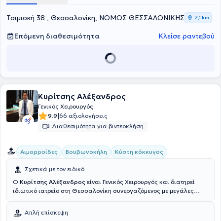
Euromedica - Γενικής Κλινικής Θεσσαλονίκης. Παράλληλα, είναι
υπεύθυνος ολοκληρωμένης χειρουργικής ομάδας, με την οποία
Τσιμισκή 38 , Θεσσαλονίκη, ΝΟΜΟΣ ΘΕΣΣΑΛΟΝΙΚΗΣ
2,1 km
διενεργεί το σύνολο σχεδόν των επεμβάσεων της γενικής -
ογκολογικής χειρουργικής. Τέλος, είναι μέλος σε επιστημονικές
Επόμενη διαθεσιμότητα
Κλείσε ραντεβού
εταιρείες της Ελλάδας και του εξωτερικού, μέσα από τις οποίες
διευρύνει διαρκώς τη γνώση του σε νέα πρωτόκολλα και σε νέες
μεθόδους στον τομέα του.
Κυρίτσης Αλέξανδρος
Γενικός Χειρουργός
|
9.9
66 αξιολογήσεις
Διαθεσιμότητα για βιντεοκλήση
Αιμορροΐδες
Βουβωνοκήλη
Κύστη κόκκυγος
Σχετικά με τον ειδικό
Ο
Κυρίτσης Αλέξανδρος
είναι Γενικός Χειρουργός και διατηρεί
ιδιωτικό ιατρείο στη Θεσσαλονίκη συνεργαζόμενος με μεγάλες
ιδιωτικές κλινικές της πόλης. Είναι απόφοιτος Ιατρικής του
Αριστοτελείου Πανεπιστημίου Θεσσαλονίκης. Εξειδικεύτηκε στη
Απλή επίσκεψη
Γενική Χειρουργική στο "Γενικό Νοσοκομείο Χαλκιδικής", στο 2ο