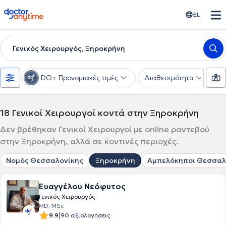
doctoranytime
EL
Γενικός Χειρουργός, Ξηροκρήνη
DO+ Προνομιακές τιμές
Διαθεσιμότητα
Υ
18
Γενικοί Χειρουργοί κοντά στην Ξηροκρήνη
Δεν βρέθηκαν Γενικοί Χειρουργοί με online ραντεβού
στην Ξηροκρήνη, αλλά σε κοντινές περιοχές.
Νομός Θεσσαλονίκης
Ξηροκρήνη
Αμπελόκηποι Θεσσαλ
Ευαγγέλου Νεόφυτος
Γενικός Χειρουργός
MD, MSc
|
9.9
90 αξιολογήσεις