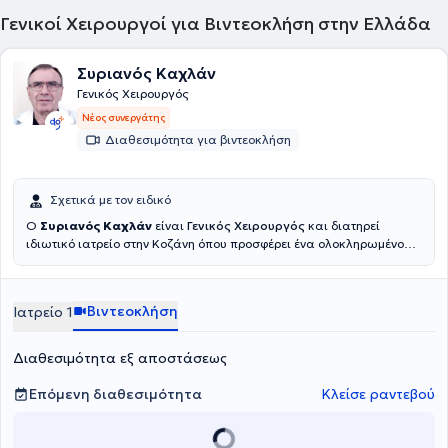
Γενικοί Χειρουργοί για Βιντεοκλήση στην Ελλάδα
Συριανός Καχλάν
Γενικός Χειρουργός
Νέος συνεργάτης
Διαθεσιμότητα για βιντεοκλήση
Σχετικά με τον ειδικό
Ο
Συριανός Καχλάν
είναι
Γενικός Χειρουργός
και διατηρεί
ιδιωτικό ιατρείο στην Κοζάνη όπου προσφέρει ένα ολοκληρωμένο
φάσμα υπηρεσιών γενικής χειρουργικής. Παρέχει εξειδικευμένες
χειρουργικές λύσεις για διάφορες παθήσεις. Η προσέγγισή του
επικεντρώνεται στην φροντίδα με επίκεντρο τον ασθενή,
Βιντεοκλήση
Ιατρείο 1
διασφαλίζοντας ότι θα λάβει την καλύτερη δυνατή θεραπεία και
υποστήριξη καθ' όλη τη διάρκεια της χειρουργικής διαδικασίας.
Διαθεσιμότητα εξ αποστάσεως
Επόμενη διαθεσιμότητα
Κλείσε ραντεβού