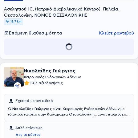
Ασκληπιού 10, (Ιατρικό Διαβαλκανικό Κέντρο), Πυλαία,
Θεσσαλονίκη, ΝΟΜΟΣ ΘΕΣΣΑΛΟΝΙΚΗΣ
13,7 km
Επόμενη διαθεσιμότητα
Κλείσε ραντεβού
Νικολαΐδης Γεώργιος
Χειρουργός Ενδοκρινών Αδένων
|
10
3 αξιολογήσεις
Σχετικά με τον ειδικό
Ο
Νικολαΐδης Γεώργιος
είναι Χειρουργός Ενδοκρινών Αδένων με
ιδιωτικό ιατρείο στην Καλαμαριά Θεσσαλονίκης. Είναι πτυχιούχος
της Ιατρικής Σχολής Université de Médecine et Pharmacie της
Γαλλίας και απέκτησε το τίτλο της ειδικότητας Γενικής Χειρουργικής
Απλή επίσκεψη
στο Γενικό Νοσοκομείο Θεσσαλονίκης "Παπαγεωργίου".
Δες το κόστος
Εκπαιδεύτηκε στην Ογκολογική Χειρουργική, στην Χειρουργική