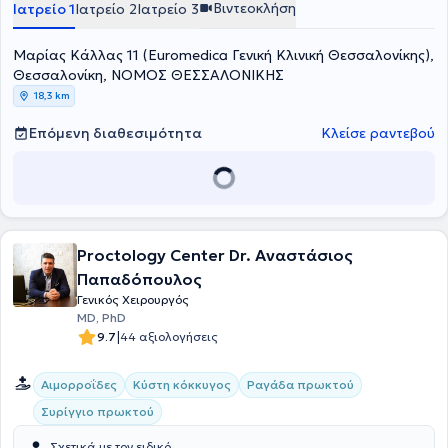
Βιντεοκλήση
Ιατρείο 1
Ιατρείο 2
Ιατρείο 3
Μαρίας Κάλλας 11 (Euromedica Γενική Κλινική Θεσσαλονίκης),
Θεσσαλονίκη, ΝΟΜΟΣ ΘΕΣΣΑΛΟΝΙΚΗΣ
18,3 km
Επόμενη διαθεσιμότητα
Κλείσε ραντεβού
Proctology Center Dr. Αναστάσιος
Παπαδόπουλος
Γενικός Χειρουργός
MD, PhD
|
9.7
44 αξιολογήσεις
Αιμορροΐδες
Κύστη κόκκυγος
Ραγάδα πρωκτού
Συρίγγιο πρωκτού
Σχετικά με τον ειδικό