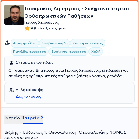
Τσακμάκας Δημήτριος - Σύγχρονο Ιατρείο
Ορθοπρωκτικών Παθήσεων
Γενικός Χειρουργός
|
9.9
54 αξιολογήσεις
Αιμορροΐδες
Βουβωνοκήλη
Κύστη κόκκυγος
Ραγάδα πρωκτού
Συρίγγιο πρωκτού
Χολή
Σχετικά με τον ειδικό
Ο Τσακμάκας Δημήτριος είναι Γενικός Χειρουργός, εξειδικευμένος
σε όλες τις ορθοπρωκτικές παθήσεις (κύστη κόκκυγα, ραγάδα
πρωκτού, συρίγγια) και διατηρεί το ιδιωτικό του ιατρείο στη
Θεσσαλονίκη. Είναι πτυχιούχος της Ιατρικής Σχολής του
Απλή επίσκεψη
Πανεπιστημίου Θεσσαλίας. Ξεκίνησε την ειδίκευσή του το 2004 ως
Δες το κόστος
γενικός χειρουργός στο Νοσοκομείο Παναγία Θεσσαλονίκης για
έξι χρόνια. Απέκτησε το 2010 την ειδικότητα του στη Γενική
Χειρουργική και, εν συνεχεία, διετέλεσε Χειρουργός - Επιμελητής
ενδοκρινών αδένων στο Department of Endocrine Surgery του
Ιατρείο 1
Ιατρείο 2
Addenbrookes University Hospital του Cambridge στην Μ. Βρετανία.
Είναι συνεργάτης όλων των ιδιωτικών κλινικών της πόλης, όπως
Βιζύης – Βύζαντος 1, Θεσσαλονίκη, Θεσσαλονίκη, ΝΟΜΟΣ
του Ιατρικού Διαβαλκανικού Κέντρου, Euromedica Κυανούς
Σταυρός, Αγίου Λουκά, Βιοκλινικής Θεσσαλονίκης, Euromedica
ΘΕΣΣΑΛΟΝΙΚΗΣ