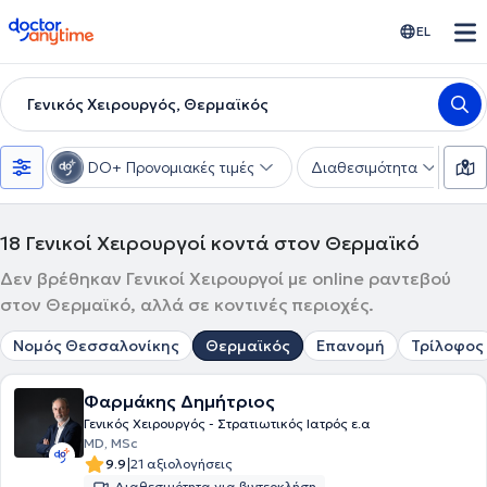
doctoranytime
EL
Γενικός Χειρουργός, Θερμαϊκός
DO+ Προνομιακές τιμές
Διαθεσιμότητα
Υ
18
Γενικοί Χειρουργοί κοντά στον Θερμαϊκό
Δεν βρέθηκαν Γενικοί Χειρουργοί με online ραντεβού
στον Θερμαϊκό, αλλά σε κοντινές περιοχές.
Νομός Θεσσαλονίκης
Θερμαϊκός
Επανομή
Τρίλοφος
Φαρμάκης Δημήτριος
Γενικός Χειρουργός - Στρατιωτικός Ιατρός ε.α
MD, MSc
|
9.9
21 αξιολογήσεις
Διαθεσιμότητα για βιντεοκλήση