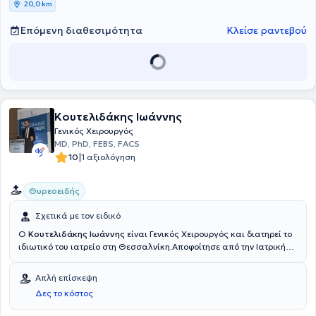
20,0 km
εξατομικευμένης φροντίδας στους ασθενείς της.
Επόμενη διαθεσιμότητα
Κλείσε ραντεβού
Κουτελιδάκης Ιωάννης
Γενικός Χειρουργός
MD, PhD, FEBS, FACS
|
10
1 αξιολόγηση
Θυρεοειδής
Σχετικά με τον ειδικό
Ο
Κουτελιδάκης Ιωάννης
είναι Γενικός Χειρουργός και διατηρεί το
ιδιωτικό του ιατρείο στη Θεσσαλνίκη.Αποφοίτησε από την Ιατρική
σχολή του Αριστοτελείου Πανεπιστημίου Θεσσαλονίκης κι
εκπλήρωσε την υπηρεσία υπαίθρου στον τόπο καταγωγής του, στο
Απλή επίσκεψη
Ρέθυμνο της Κρήτης. Την ειδικότητα της Γενικής χειρουργικής την
Δες το κόστος
ξεκίνησε στο Νοσοκομείο της Αεροπορίας και την ολοκλήρωσε το
Απρίλιο του 2004 στη Β΄ Χειρουργική Κλινική του Α.Π.Θ. οπότε