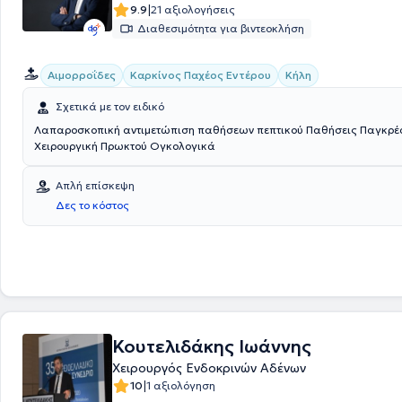
|
9.9
21 αξιολογήσεις
Διαθεσιμότητα για βιντεοκλήση
Αιμορροΐδες
Καρκίνος Παχέος Εντέρου
Κήλη
Σχετικά με τον ειδικό
Λαπαροσκοπική αντιμετώπιση παθήσεων πεπτικού Παθήσεις Παγκρέατος
Χειρουργική Πρωκτού Ογκολογικά
Απλή επίσκεψη
Δες το κόστος
Κουτελιδάκης Ιωάννης
Χειρουργός Ενδοκρινών Αδένων
|
10
1 αξιολόγηση