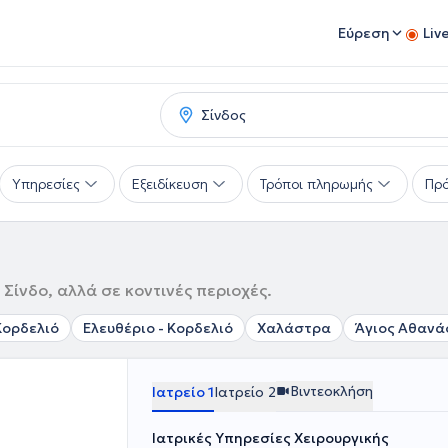
Εύρεση
Liv
Υπηρεσίες
Εξειδίκευση
Τρόποι πληρωμής
Πρό
 Σίνδο, αλλά σε κοντινές περιοχές.
Κορδελιό
Ελευθέριο - Κορδελιό
Χαλάστρα
Άγιος Αθανά
Βιντεοκλήση
Ιατρείο 1
Ιατρείο 2
Ιατρικές Υπηρεσίες Χειρουργικής