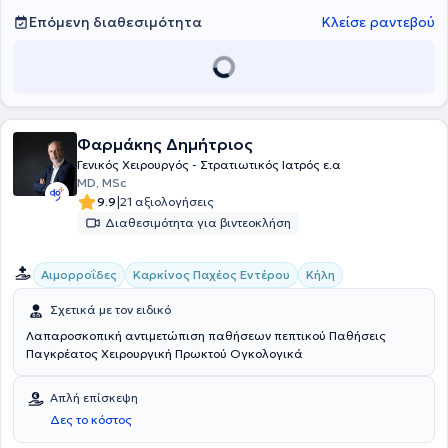
υπηρεσιών, εξατομικευμένες για τις ανάγκες του εκάστοτε
ασθενούς.
Επόμενη διαθεσιμότητα
Κλείσε ραντεβού
Φαρμάκης Δημήτριος
Γενικός Χειρουργός - Στρατιωτικός Ιατρός ε.α
MD, MSc
|
9.9
21 αξιολογήσεις
Διαθεσιμότητα για βιντεοκλήση
Αιμορροΐδες
Καρκίνος Παχέος Εντέρου
Κήλη
Σχετικά με τον ειδικό
Λαπαροσκοπική αντιμετώπιση παθήσεων πεπτικού Παθήσεις
Παγκρέατος Χειρουργική Πρωκτού Ογκολογικά
Απλή επίσκεψη
Δες το κόστος