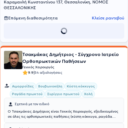
Καραμανλή Κωνσταντίνου 137, Θεσσαλονίκη, ΝΟΜΟΣ
Παπανικολάου" με ενεργό συμμετοχή στα χειρουργεία, εφημερίες
και στο διδακτικό έργο της κλινικής. Έχει συμμετάσχει σε πλήθος
ΘΕΣΣΑΛΟΝΙΚΗΣ
σεμιναρίων και συνεδρίων στην Ελλάδα και στο εξωτερικό και
είναι συγγραφέας πολυάριθμων ανακοινώσεων και εργασιών σε
Επόμενη διαθεσιμότητα
Κλείσε ραντεβού
ελληνικά και διεθνή περιοδικά.
Τσακμάκας Δημήτριος - Σύγχρονο Ιατρείο
Ορθοπρωκτικών Παθήσεων
Γενικός Χειρουργός
|
9.9
54 αξιολογήσεις
Αιμορροΐδες
Βουβωνοκήλη
Κύστη κόκκυγος
Ραγάδα πρωκτού
Συρίγγιο πρωκτού
Χολή
Σχετικά με τον ειδικό
Ο Τσακμάκας Δημήτριος είναι Γενικός Χειρουργός, εξειδικευμένος
σε όλες τις ορθοπρωκτικές παθήσεις (κύστη κόκκυγα, ραγάδα
πρωκτού, συρίγγια) και διατηρεί το ιδιωτικό του ιατρείο στη
Θεσσαλονίκη. Είναι πτυχιούχος της Ιατρικής Σχολής του