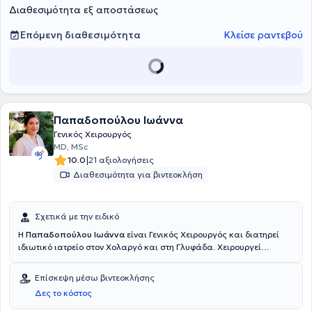
Διαθεσιμότητα εξ αποστάσεως
Επόμενη διαθεσιμότητα
Κλείσε ραντεβού
Παπαδοπούλου Ιωάννα
Γενικός Χειρουργός
MD, MSc
|
10.0
21 αξιολογήσεις
Διαθεσιμότητα για βιντεοκλήση
Σχετικά με την ειδικό
Η
Παπαδοπούλου Ιωάννα
είναι Γενικός Χειρουργός και διατηρεί
ιδιωτικό ιατρείο στον Χολαργό και στη Γλυφάδα. Χειρουργεί
αποκλειστικά λαπαροσκοπικά σε επεμβάσεις καλοήθων και
κακοήθων παθήσεων του ανωτέρου και κατωτέρου πεπτικού,
Επίσκεψη μέσω βιντεοκλήσης
χολής και χοληφόρων καθώς και όλες τις κήλες κοιλιακού
Δες το κόστος
τοιχώματος. Έλαβε το πτυχίο Ιατρικής από το Πανεπιστήμιο Ιατρικής
και Φαρμακευτικής "Gr. T. Popa" Ιασίου το 2012. Εκπλήρωσε την