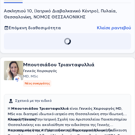
Ασκληπιού 10, (Ιατρικό Διαβαλκανικό Κέντρο), Πυλαία,
Θεσσαλονίκη, ΝΟΜΟΣ ΘΕΣΣΑΛΟΝΙΚΗΣ
Επόμενη διαθεσιμότητα
Κλείσε ραντεβού
Μπουτσιάδου Τριανταφυλλιά
Γενικός Χειρουργός
MD, MSc
Νέος συνεργάτης
Σχετικά με την ειδικό
Η
Μπουτσιάδου Τριανταφυλλιά
είναι
Γενικός Χειρουργός MD,
MSc
και διατηρεί ιδιωτικό ιατρείο στη Θεσσαλονίκη στην Ιδιωτική
Κλινική "Γένεσις".
Αποφοίτησε από την Ιατρική Σχολή του Αριστοτελείου Πανεπιστημίου
Θεσσαλονίκης και ακολούθησε την ειδικότητα της Γενικής
Χειρουργικής στην Α' Προπαιδευτική Χειρουργική Κλινική του
Η επιστημονική της κατάρτιση ενισχύθηκε περαιτέρω με εξειδίκευση