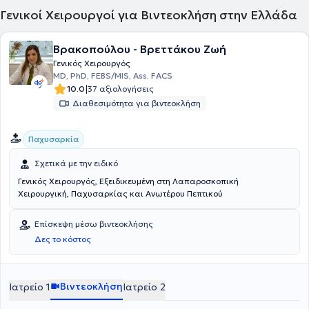
"Μποδοσάκειο", στο Γενικό Νοσοκομείο Κοζάνης "Μαμάτσειο", στο
Γενικοί Χειρουργοί για Βιντεοκλήση στην Ελλάδα
Κέντρο Υγείας Σιάτιστας και στο τμήμα επειγόντων χειρουργείων,
μικροεπεμβάσεων και αγγειοχειρουργικής του Νοσοκομείου
"Παπαγεωργίου". Σήμερα διατελεί επιστημονικός συνεργάτης στο
Βρακοπούλου - Βρεττάκου Ζωή
Πανεπιστημιακό Νοσοκομείο Θεσσαλονίκης ΑΧΕΠΑ και ηγείται
Γενικός Χειρουργός
πληθώρας ογκολογικών και άλλων επεμβάσεων με έμφαση στις
MD, PhD, FEBS/MIS, Ass. FACS
περιπτώσεις που αφορούν τον μαστό, στην Euromedica Γενική
|
10.0
37 αξιολογήσεις
Κλινική Θεσσαλονίκης, στην Ιδιωτική Κλινική Θεσσαλονίκης "Άγιος
Διαθεσιμότητα για βιντεοκλήση
Λουκάς", καθώς και στην Genesis Clinc Θεσσαλονίκης, όπου
ασχολείται και με όλο το φάσμα των δραστηριοτήτων.
Παχυσαρκία
Σχετικά με την ειδικό
Γενικός Χειρουργός, Εξειδικευμένη στη Λαπαροσκοπική
Χειρουργική, Παχυσαρκίας και Ανωτέρου Πεπτικού
Επίσκεψη μέσω βιντεοκλήσης
Δες το κόστος
Βιντεοκλήση
Ιατρείο 1
Ιατρείο 2