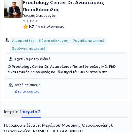
Proctology Center Dr. Αναστάσιος
Παπαδόπουλος
Γενικός Χειρουργός
MD, PhD
|
9.7
44 αξιολογήσεις
Αιμορροΐδες
Κύστη κόκκυγος
Ραγάδα πρωκτού
Συρίγγιο πρωκτού
Σχετικά με τον ειδικό
Ο
Proctology Center Dr. Αναστάσιος Παπαδόπουλος
MD, PhD
είναι Γενικός Χειρουργός και διατηρεί ιδιωτικό ιατρείο στη
Θεσσαλονίκη. Είναι Διδάκτωρ και απόφοιτος της Ιατρικής Σχολής
του Αριστοτελείου Πανεπιστημίου Θεσσαλονίκης με μετεκπαίδευση
Απλή επίσκεψη
στη Μεγάλη Βρετανία στο Νοσοκομείο Broomfield, που βρίσκεται
Δες το κόστος
στο Essex. Εκεί εξειδικεύτηκε στην ογκολογική χειρουργική, στην
προχωρημένη (advance) λαπαροσκοπική χειρουργική, στην
ορθοκολική χειρουργική και στη χειρουργική μαστού. Με την
επιστροφή του στην Ελλάδα, έγινε συνεργάτης - επιστημονικά
Ιατρείο 1
Ιατρείο 2
υπεύθυνος του Κέντρου Ορθοπρωκτικών Παθήσεων της
Euromedica - Γενικής Κλινικής Θεσσαλονίκης. Παράλληλα, είναι
Πιττακού 2 (έναντι Μεγάρου Μουσικής Θεσσαλονίκης),
υπεύθυνος ολοκληρωμένης χειρουργικής ομάδας, με την οποία
διενεργεί το σύνολο σχεδόν των επεμβάσεων της γενικής -
Θεσσαλονίκη, ΝΟΜΟΣ ΘΕΣΣΑΛΟΝΙΚΗΣ