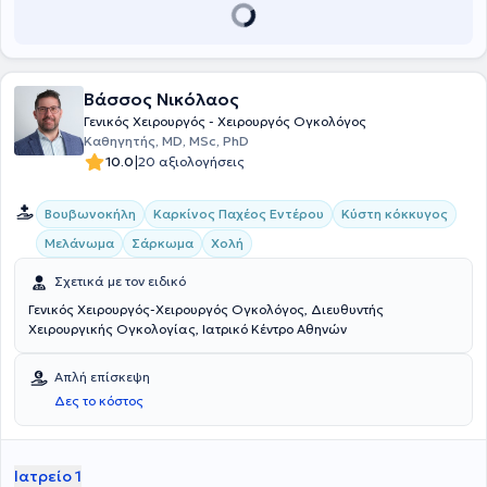
Θυρεοειδοπαθείων". Διετέλεσε συνεργάτης του καθηγητού
χειρουργικής του Αριστοτελείου Πανεπιστημίου Θεσσαλονίκης κου
Ιωάννη Κανέλλου για ένα χρόνο και του διευθυντού Χειρουργικής
του νοσοκομείου "Παναγία" κ. Μιχαήλ Ναούμ μέχρι το 2015 καθώς
και συνεργάτης του τέως διευθυντή της Χειρουργικής Κλινικής του
Βάσσος Νικόλαος
Γενικού Νοσοκομείου Ιωαννίνων "Γ. Χατζηκώστα" κ. Ευάγγελου
Τσιμογιάννη από το 2013 μέχρι και σήμερα.
Γενικός Χειρουργός - Χειρουργός Ογκολόγος
Καθηγητής, MD, MSc, PhD
|
10.0
20 αξιολογήσεις
Βουβωνοκήλη
Καρκίνος Παχέος Εντέρου
Κύστη κόκκυγος
Μελάνωμα
Σάρκωμα
Χολή
Σχετικά με τον ειδικό
Γενικός Χειρουργός-Χειρουργός Ογκολόγος, Διευθυντής
Χειρουργικής Ογκολογίας, Ιατρικό Κέντρο Αθηνών
Απλή επίσκεψη
Δες το κόστος
Ιατρείο 1