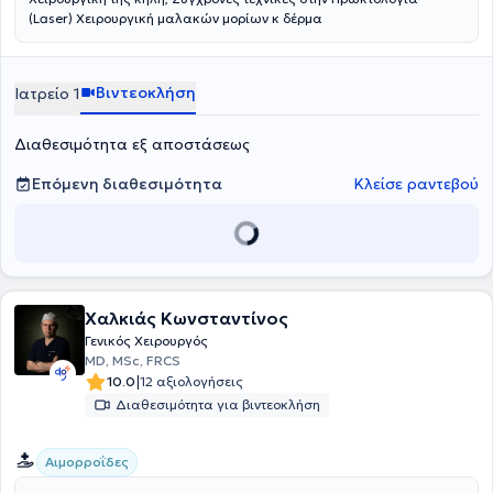
Χειρουργική και στην εκπαίδευση των ειδικευομένων στη Γενική
(Laser) Χειρουργική μαλακών μορίων κ δέρμα
Χειρουργική, ενώ έχει συμμετοχή σε ελληνικές και ξένες
δημοσιεύσεις στον ελληνικό και διεθνή ιατρικό περιοδικό τύπο.
Βιντεοκλήση
Ιατρείο 1
Διαθεσιμότητα εξ αποστάσεως
Επόμενη διαθεσιμότητα
Κλείσε ραντεβού
Χαλκιάς Κωνσταντίνος
Γενικός Χειρουργός
MD, MSc, FRCS
|
10.0
12 αξιολογήσεις
Διαθεσιμότητα για βιντεοκλήση
Αιμορροΐδες