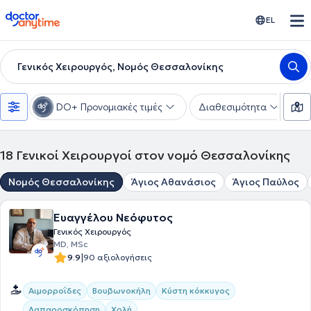
doctoranytime
EL
Γενικός Χειρουργός, Νομός Θεσσαλονίκης
DO+ Προνομιακές τιμές
Διαθεσιμότητα
Υ
18
Γενικοί Χειρουργοί στον νομό Θεσσαλονίκης
Νομός Θεσσαλονίκης
Άγιος Αθανάσιος
Άγιος Παύλος
Ευαγγέλου Νεόφυτος
Γενικός Χειρουργός
MD, MSc
|
9.9
90 αξιολογήσεις
Αιμορροΐδες
Βουβωνοκήλη
Κύστη κόκκυγος
Λαπαροσκόπηση
Χολή