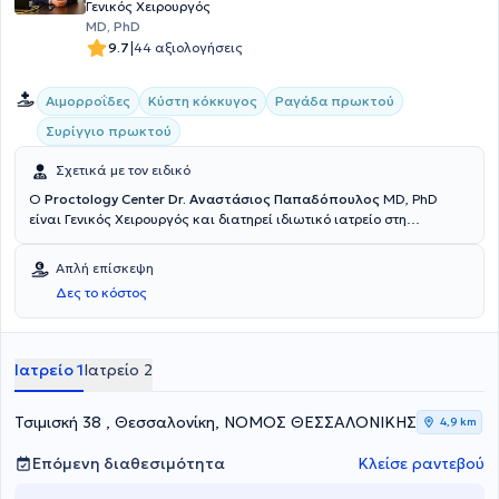
Γενικός Χειρουργός
MD, PhD
|
9.7
44 αξιολογήσεις
Αιμορροΐδες
Κύστη κόκκυγος
Ραγάδα πρωκτού
Συρίγγιο πρωκτού
Σχετικά με τον ειδικό
Ο
Proctology Center Dr. Αναστάσιος Παπαδόπουλος
MD, PhD
είναι Γενικός Χειρουργός και διατηρεί ιδιωτικό ιατρείο στη
Θεσσαλονίκη. Είναι Διδάκτωρ και απόφοιτος της Ιατρικής Σχολής
του Αριστοτελείου Πανεπιστημίου Θεσσαλονίκης με μετεκπαίδευση
Απλή επίσκεψη
στη Μεγάλη Βρετανία στο Νοσοκομείο Broomfield, που βρίσκεται
Δες το κόστος
στο Essex. Εκεί εξειδικεύτηκε στην ογκολογική χειρουργική, στην
προχωρημένη (advance) λαπαροσκοπική χειρουργική, στην
ορθοκολική χειρουργική και στη χειρουργική μαστού. Με την
επιστροφή του στην Ελλάδα, έγινε συνεργάτης - επιστημονικά
Ιατρείο 1
Ιατρείο 2
υπεύθυνος του Κέντρου Ορθοπρωκτικών Παθήσεων της
Euromedica - Γενικής Κλινικής Θεσσαλονίκης. Παράλληλα, είναι
υπεύθυνος ολοκληρωμένης χειρουργικής ομάδας, με την οποία
Τσιμισκή 38 , Θεσσαλονίκη, ΝΟΜΟΣ ΘΕΣΣΑΛΟΝΙΚΗΣ
4,9 km
διενεργεί το σύνολο σχεδόν των επεμβάσεων της γενικής -
ογκολογικής χειρουργικής. Τέλος, είναι μέλος σε επιστημονικές
Επόμενη διαθεσιμότητα
Κλείσε ραντεβού
εταιρείες της Ελλάδας και του εξωτερικού, μέσα από τις οποίες