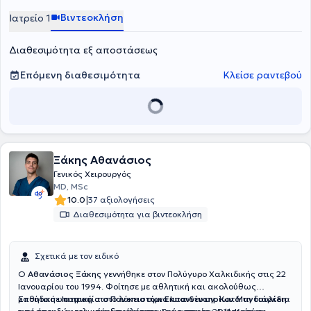
Βιντεοκλήση
Ιατρείο 1
Διαθεσιμότητα εξ αποστάσεως
Επόμενη διαθεσιμότητα
Κλείσε ραντεβού
Ξάκης Αθανάσιος
Γενικός Χειρουργός
MD, MSc
|
10.0
37 αξιολογήσεις
Διαθεσιμότητα για βιντεοκλήση
Σχετικά με τον ειδικό
O
Αθανάσιος Ξάκης
γεννήθηκε στον Πολύγυρο Χαλκιδικής στις 22
Ιανουαρίου του 1994. Φοίτησε με αθλητική και ακολούθως
μαθητική υποτροφία στο λύκειο των
Σπούδασε
Ιατρική
στο
Πανεπιστήμιο Ιωαννίνων
Εκπαιδευτηρίων Μαντουλίδη
. Κατά τη διάρκεια