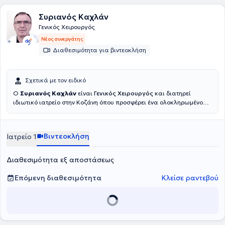
Συριανός Καχλάν
Γενικός Χειρουργός
Νέος συνεργάτης
Διαθεσιμότητα για βιντεοκλήση
Σχετικά με τον ειδικό
Ο
Συριανός Καχλάν
είναι
Γενικός Χειρουργός
και διατηρεί
ιδιωτικό ιατρείο στην Κοζάνη όπου προσφέρει ένα ολοκληρωμένο
φάσμα υπηρεσιών γενικής χειρουργικής. Παρέχει εξειδικευμένες
χειρουργικές λύσεις για διάφορες παθήσεις. Η προσέγγισή του
επικεντρώνεται στην φροντίδα με επίκεντρο τον ασθενή,
Βιντεοκλήση
Ιατρείο 1
διασφαλίζοντας ότι θα λάβει την καλύτερη δυνατή θεραπεία και
υποστήριξη καθ' όλη τη διάρκεια της χειρουργικής διαδικασίας.
Διαθεσιμότητα εξ αποστάσεως
Επόμενη διαθεσιμότητα
Κλείσε ραντεβού