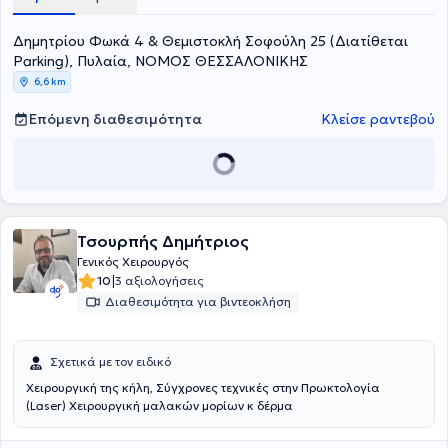
Μηλιωρίδης Θεόδωρος ασκεί τη χειρουργική επιστήμη, με στόχο,
κάθε φορά, τη βέλτιστη δυνατή -και ασφαλή- θεραπευτική
Δημητρίου Φωκά 4 & Θεμιστοκλή Σοφούλη 25 (Διατίθεται
αντιμετώπιση κάθε χειρουργικού περιστατικού. Στόχος είναι πάντα,
η ποιότητα της ζωής των ασθενών και η διατήρηση αυτής της
Parking), Πυλαία, ΝΟΜΟΣ ΘΕΣΣΑΛΟΝΙΚΗΣ
ποιότητας.Ο Dr Μηλιωρίδης συνεργάζεται με ιδιωτικές κλινικές στη
6,6 km
Θεσσαλονίκη.
Επόμενη διαθεσιμότητα
Κλείσε ραντεβού
Τσουρπής Δημήτριος
Γενικός Χειρουργός
|
10
3 αξιολογήσεις
Διαθεσιμότητα για βιντεοκλήση
Σχετικά με τον ειδικό
Χειρουργική της κήλη, Σύγχρονες τεχνικές στην Πρωκτολογία
(Laser) Χειρουργική μαλακών μορίων κ δέρμα