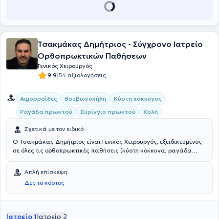
διευρύνει διαρκώς τη γνώση του σε νέα πρωτόκολλα και σε νέες
μεθόδους στον τομέα του.
Τσακμάκας Δημήτριος - Σύγχρονο Ιατρείο
Ορθοπρωκτικών Παθήσεων
Γενικός Χειρουργός
|
9.9
54 αξιολογήσεις
Αιμορροΐδες
Βουβωνοκήλη
Κύστη κόκκυγος
Ραγάδα πρωκτού
Συρίγγιο πρωκτού
Χολή
Σχετικά με τον ειδικό
Ο Τσακμάκας Δημήτριος είναι Γενικός Χειρουργός, εξειδικευμένος
σε όλες τις ορθοπρωκτικές παθήσεις (κύστη κόκκυγα, ραγάδα
πρωκτού, συρίγγια) και διατηρεί το ιδιωτικό του ιατρείο στη
Θεσσαλονίκη. Είναι πτυχιούχος της Ιατρικής Σχολής του
Απλή επίσκεψη
Πανεπιστημίου Θεσσαλίας. Ξεκίνησε την ειδίκευσή του το 2004 ως
Δες το κόστος
γενικός χειρουργός στο Νοσοκομείο Παναγία Θεσσαλονίκης για έξι
χρόνια. Απέκτησε το 2010 την ειδικότητα του στη Γενική Χειρουργική
και, εν συνεχεία, διετέλεσε Χειρουργός - Επιμελητής ενδοκρινών
αδένων στο Department of Endocrine Surgery του Addenbrookes
Ιατρείο 1
Ιατρείο 2