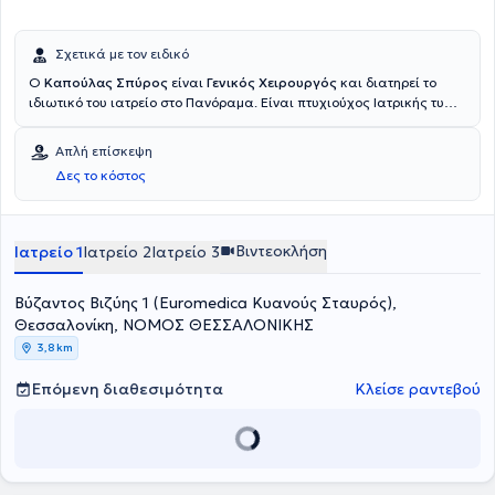
Σχετικά με τον ειδικό
Ο
Καπούλας Σπύρος
είναι
Γενικός Χειρουργός
και διατηρεί το
ιδιωτικό του ιατρείο στο Πανόραμα. Είναι πτυχιούχος Ιατρικής τυ
Αριστοτέλειου Πανεπιστήμιου Θεσσαλονίκης και Διδάκτορας του
ίδιου Πανεπιστημίου. Ο ιατρός έχει θητεύσει σε Νοσοκομεία της
Απλή επίσκεψη
Ελλάδας και του Ηνωμένου Βασιλείου ενώ αναλαμβάνει πλήθος
Δες το κόστος
περιστατικών που άπτονται όλου του φάσματος της Ειδικότητάς του
έχοντας πάντα στο επίκεντρο την καλύτερη δυνατή εξυπηρέτηση
κάθε ανθρώπου που αναλαμβάνει.
Βιντεοκλήση
Ιατρείο 1
Ιατρείο 2
Ιατρείο 3
Βύζαντος Βιζύης 1 (Euromedica Κυανούς Σταυρός),
Θεσσαλονίκη, ΝΟΜΟΣ ΘΕΣΣΑΛΟΝΙΚΗΣ
3,8 km
Επόμενη διαθεσιμότητα
Κλείσε ραντεβού