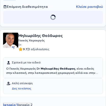
Επόμενη διαθεσιμότητα
Κλείσε ραντεβού
Μηλιωρίδης Θεόδωρος
Γενικός Χειρουργός
Dr.
|
9.7
3 αξιολογήσεις
Σχετικά με τον ειδικό
O Γενικός Χειρουργός
Dr
Μηλιωρίδης Θεόδωρος
,
είναι ειδικός
στην κλασσική, στην λαπαροσκοπική χειρουργική αλλά και στην
χειρουργική Ογκολογία.Διατηρεί ιδιωτικό ιατρείο στη Πυλαία ενώ
παράλληλα δέχεται ασθενείς και στη κλινική "Άγιος Λουκάς", στο
Απλή επίσκεψη
Πανόραμα Θεσσαλονίκης.Είναι Διδάκτορας του Πανεπιστημίου του
Δες το κόστος
Μιλάνου και συμμετείχε στα σεμινάρια προχωρημένης
λαπαροσκοπικής χειρουργικής στο Strasbourg της Γαλλίας, επί δύο
έτη ,στα πλαίσια ευρωπαικού προγράμματος ,στο IRCAD (Πρότυπο
κέντρο εκπαίδευσης στήν λαπαροσκοπική χειρουργική.) Ο Dr
Ιατρείο 1
Ιατρείο 2