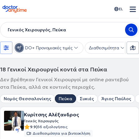
doctoranytime
EL
Γενικός Χειρουργός, Πεύκα
DO+ Προνομιακές τιμές
Διαθεσιμότητα
Υ
18
Γενικοί Χειρουργοί κοντά στα Πεύκα
Δεν βρέθηκαν Γενικοί Χειρουργοί με online ραντεβού
στα Πεύκα, αλλά σε κοντινές περιοχές.
Νομός Θεσσαλονίκης
Πεύκα
Συκιές
Άγιος Παύλος
Κυρίτσης Αλέξανδρος
Γενικός Χειρουργός
|
9.9
66 αξιολογήσεις
Διαθεσιμότητα για βιντεοκλήση