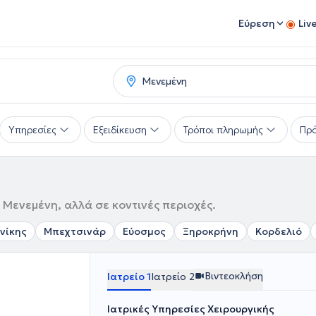
Εύρεση
Liv
Υπηρεσίες
Εξειδίκευση
Τρόποι πληρωμής
Πρό
 Μενεμένη, αλλά σε κοντινές περιοχές.
νίκης
Μπεχτσινάρ
Εύοσμος
Ξηροκρήνη
Κορδελιό
Βιντεοκλήση
Ιατρείο 1
Ιατρείο 2
Ιατρικές Υπηρεσίες Χειρουργικής