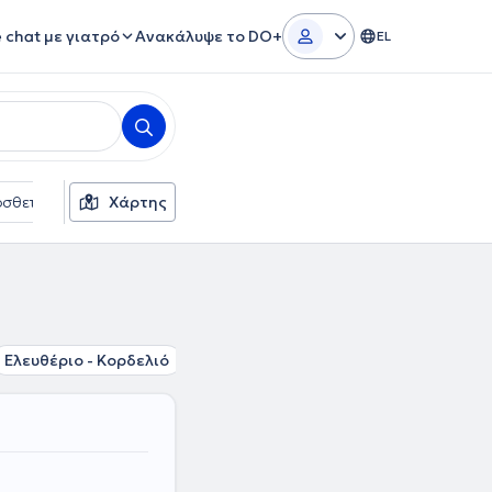
e chat με γιατρό
Ανακάλυψε το DO+
EL
σθετα φίλτρα
Χάρτης
Γλώσσες
Ασφαλιστικές εταιρείες
Ελευθέριο - Κορδελιό
Σταυρούπολη
Ηλιούπολη Θεσσαλο