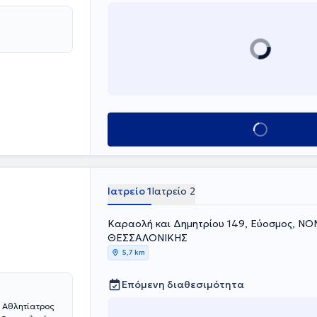
ός έχει
ύν τόσο τον
οπαιδικής
και της άκρας
Κλείσε ραντεβού
Ιατρείο 1
Ιατρείο 2
Καραολή και Δημητρίου 149, Εύοσμος, Ν
ΘΕΣΣΑΛΟΝΙΚΗΣ
5,7 km
Επόμενη διαθεσιμότητα
 Αθλητίατρος