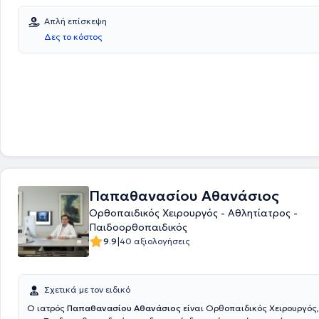
Σχολής του Αριστοτέλειου Πανεπιστημίου Θεσσαλονίκης. Τέλος, ο ιατρ
εκπαιδευτεί σε ένα ευρύ φάσμα ορθοπαιδικών επεμβάσεων που αφορο
Απλή επίσκεψη
τομέα της τραυματολογίας όσο και τον τομέα της επανορθωτικής ορθ
Δες το κόστος
χειρουργικής, με ιδιαίτερο ενδιαφέρον στις παθήσεις του άνω άκρου 
χειρός και έχει συνάψει συνεργασία με όλες τις ιδιωτικές κλινικές της
Θεσσαλονίκης.
Παπαθανασίου Αθανάσιος
Ορθοπαιδικός Χειρουργός - Αθλητίατρος -
Παιδοορθοπαιδικός
|
9.9
40 αξιολογήσεις
Σχετικά με τον ειδικό
O ιατρός
Παπαθανασίου Αθανάσιος
είναι Ορθοπαιδικός Χειρουργός,