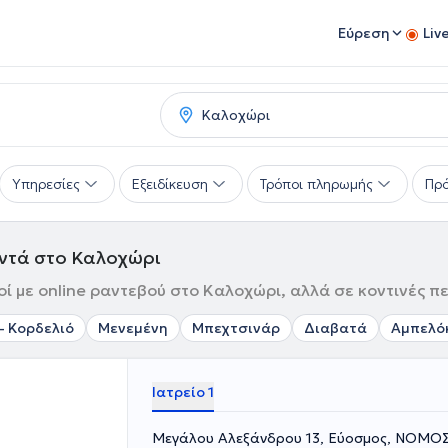
Εύρεση
Liv
Υπηρεσίες
Εξειδίκευση
Τρόποι πληρωμής
Πρό
οντά στο Καλοχώρι
 με online ραντεβού στο Καλοχώρι, αλλά σε κοντινές πε
- Κορδελιό
Μενεμένη
Μπεχτσινάρ
Διαβατά
Αμπελό
Ιατρείο 1
Μεγάλου Αλεξάνδρου 13, Εύοσμος, ΝΟΜ