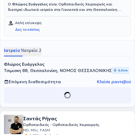
Ο
Φλώρος Ευάγγελος
είναι Ορθοπαιδικός Χειρουργός και
διατηρεί ιδιωτικά ιατρεία στα Γιαννιτσά και στη Θεσσαλονίκη.
Είναι υποψήφιος Διδάκτωρ της Πανεπιστημιακής Κλινικής UK RUB
στο Bochum της Γερμανίας και πτυχιούχος της Ιατρικής Σχολής του
Απλή επίσκεψη
Αριστοτελείου Πανεπιστημίου Θεσσαλονίκης. Εξειδικεύεται στις
Δες το κόστος
αρθροπλαστικές γόνατος και ισχίου (με πρόσθιες προσπελάσεις,
minimalinvasive) και εξατομικευμένες προθέσεις, στην σπονδυλική
στήλη, στις αρθροσκοπήσεις γόνατος και ώμου, στην Αθλητριατρική
και στην Εντατικολογία (Notarztmedizin). Στα ιδιωτικά του ιατρεία
Ιατρείο 1
Ιατρείο 2
προσφέρει πλήθος υπηρεσιών, εξατομικευμένες για τις ανάγκες
εκάστοτε ασθενούς.
Φλώρος Ευάγγελος
Τσιμισκη 88, Θεσσαλονίκη, ΝΟΜΟΣ ΘΕΣΣΑΛΟΝΙΚΗΣ
6,6 km
Επόμενη διαθεσιμότητα
Κλείσε ραντεβού
Σαντάς Ρήγας
Ορθοπαιδικός - Ορθοπαιδικός Χειρουργός
MD, MSc, FASM