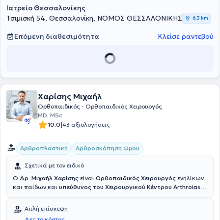
Ιατρείο Θεσσαλονίκης
Τσιμισκή 54, Θεσσαλονίκη, ΝΟΜΟΣ ΘΕΣΣΑΛΟΝΙΚΗΣ
6,3 km
Επόμενη διαθεσιμότητα
Κλείσε ραντεβού
Χαρίσης Μιχαήλ
Ορθοπαιδικός - Ορθοπαιδικός Χειρουργός
MD, MSc
|
10.0
43 αξιολογήσεις
Αρθροπλαστική
Αρθροσκόπηση ώμου
Σχετικά με τον ειδικό
Ο
Δρ. Μιχαήλ Χαρίσης
είναι
Ορθοπαιδικός Χειρουργός
ενηλίκων
και παίδων και
υπεύθυνος του Χειρουργικού Κέντρου Arthroiasis
στη Θεσσαλονίκη. Διατηρεί ισόγειο ιατρείο στην Θεσσαλονίκη
εύκολα προσβάσιμο σε ανθρώπους με κινητικά προβλήματα.
Απλή επίσκεψη
Είναι απόφοιτος Ιατρικής Σχολής του
Αριστοτελείου Πανεπιστημίου
Δες το κόστος