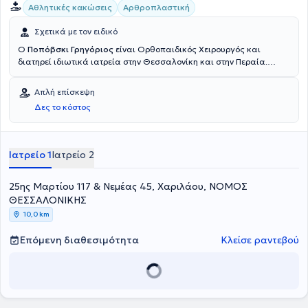
Αθλητικές κακώσεις
Αρθροπλαστική
Σχετικά με τον ειδικό
Ο
Ποπόβσκι Γρηγόριος
είναι Ορθοπαιδικός Χειρουργός και
διατηρεί ιδιωτικά ιατρεία στην Θεσσαλονίκη και στην Περαία.
Διαθέτει πτυχίο ιατρικής από Σχολή Επιστημών Υγείας στην
Κροατία και εξειδικεύτηκε στις Αθλητικές Κακώσεις στο Γενικό
Απλή επίσκεψη
Νοσοκομείο Θεσσαλονίκης “Άγιος Σάββας” και στη Σπονδυλική
Δες το κόστος
Στήλη, στο Πανεπιστημιακό Γενικό Νοσοκομείο Θεσσαλονίκης
ΑΧΕΠΑ. Έχει εργαστεί ως Ορθοπαιδικός στο Τμήμα Ορθοπαιδικής
του Γενικού Νοσοκομείου Θεσσαλονίκης “Άγιος Παύλος” και
συνεργάζεται με την Κλινική “Άγιος Λουκάς”, το Διαβαλκανικό
Ιατρείο 1
Ιατρείο 2
Κέντρο και τη Βιοκλινική Θεσσαλονίκης. Τέλος, είναι μέλος του
Ιατρικού Συλλόγου Θεσσαλονίκης.
25ης Μαρτίου 117 & Νεμέας 45, Χαριλάου, ΝΟΜΟΣ
ΘΕΣΣΑΛΟΝΙΚΗΣ
10,0 km
Επόμενη διαθεσιμότητα
Κλείσε ραντεβού