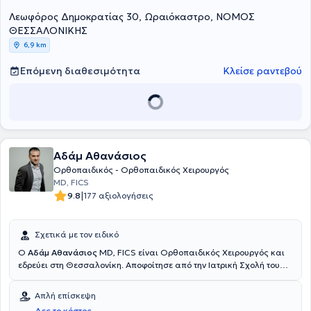
Λεωφόρος Δημοκρατίας 30, Ωραιόκαστρο, ΝΟΜΟΣ
ΘΕΣΣΑΛΟΝΙΚΗΣ
6,9 km
Επόμενη διαθεσιμότητα
Κλείσε ραντεβού
Αδάμ Αθανάσιος
Ορθοπαιδικός - Ορθοπαιδικός Χειρουργός
MD, FICS
|
9.8
177 αξιολογήσεις
Σχετικά με τον ειδικό
Ο
Αδάμ Αθανάσιος
MD, FICS είναι Ορθοπαιδικός Χειρουργός και
εδρεύει στη Θεσσαλονίκη. Αποφοίτησε από την Ιατρική Σχολή του
Αριστοτελείου Πανεπιστημίου Θεσσαλονίκης και ειδικεύτηκε στη
Γενική Χειρουργική στο Γενικό Νοσοκομείο της Καστοριάς, καθώς
Απλή επίσκεψη
και στην Ορθοπεδική Χειρουργική στο Γενικό Νοσοκομείο Έδεσσας
Δες το κόστος